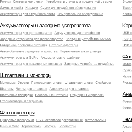
Ролики
Системы крепления
Фотобоксы и столы для предметной съемки
Видео
Лампы и колбы
Насадки
Сумки для студийного оборудования
Теле
Аккумуляторы для студийного света
Измерительное оборудование
Клетк
Аккумуляторы и зарядные устройства
Кар
Аккумуляторы для фотоаппаратов
Аккумуляторы для телефонов
USB н
Зарядные устройства для фотоаппаратов
Зарядные устройства AA/AAA
(SD) S
Батарейки (элементы питания)
Сетевые адаптеры
USB н
Автомобильные зарядные устройства
Портативные аккумуляторы
Фот
Аккумуляторы для GoPro
Аккумуляторы студийные
Аккумуляторы для накамерных вспышек
Зарядные устройства студийные
Фотос
Сумки
Штативы и моноподы
Чехлы
Моноподы
Уровни
Панорамные головы
Штативные головы
Слайдеры
Рюкза
Штативы
Чехлы для штативов
Аксессуары для штативов
Ана
Штативные площадки
Настольные штативы
Струбцины и присоски
Стабилизаторы и стедикамы
Фотоп
Фотох
Фотосувениры
Тел
Цифровые фоторамки
USB накопители декоративные
Фотоальбомы
Книги о Фото
Термокружки
Глобусы
Барометры
Аккум