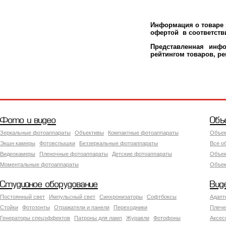
Информация о товаре м
офертой в соответстви
Представленная инфо
рейтингом товаров, р
Фото и видео
Объ
Зеркальные фотоаппараты
Объективы
Компактные фотоаппараты
Объек
Экшн камеры
Фотовспышки
Беззеркальные фотоаппараты
Все о
Видеокамеры
Пленочные фотоаппараты
Детские фотоаппараты
Объек
Моментальные фотоаппараты
Объект
Студийное оборудование
Вид
Постоянный свет
Импульсный свет
Синхронизаторы
Софтбоксы
Адапт
Стойки
Фотозонты
Отражатели и панели
Переходники
Плече
Генераторы спецэффектов
Патроны для ламп
Журавли
Фотофоны
Аксес