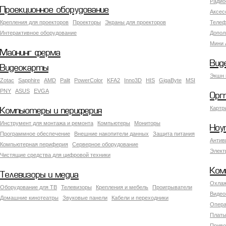
Радио
Проекционное оборудование
Аксес
Крепления для проекторов
Проекторы
Экраны для проекторов
Телеф
Интерактивное оборудование
Допол
Мини 
Майнинг ферма
Вид
Видеокарты
Экшн 
Zotac
Sapphire
AMD
Palit
PowerColor
KFA2
Inno3D
HIS
GigaByte
MSI
PNY
ASUS
EVGA
Орг
Картр
Компьютеры и периферия
Инструмент для монтажа и ремонта
Компьютеры
Мониторы
Ноу
Программное обеспечение
Внешние накопители данных
Защита питания
Антив
Компьютерная периферия
Серверное оборудование
Элект
Чистящие средства для цифровой техники
Ком
Телевизоры и медиа
Охлаж
Оборудование для ТВ
Телевизоры
Крепления и мебель
Проигрыватели
Видео
Домашние кинотеатры
Звуковые панели
Кабели и переходники
Опера
Платы
Приво