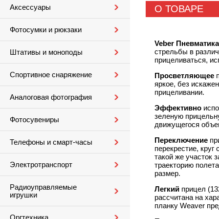
Аксессуары
О ТОВАРЕ
Фотосумки и рюкзаки
Veber Пневматика
стрельбы в различ
Штативы и моноподы
прицеливаться, ис
Спортивное снаряжение
Просветляющее
п
яркое, без искаже
прицеливании.
Аналоговая фотография
Эффективно
испо
зеленую прицельну
Фотосувениры
движущегося объе
Переключение
при
Телефоны и смарт-часы
перекрестие, круг 
такой же участок 
Электротранспорт
траекторию полета
размер.
Радиоуправляемые
Легкий
прицел (13
игрушки
рассчитана на хар
планку Weaver пре
Оргтехника