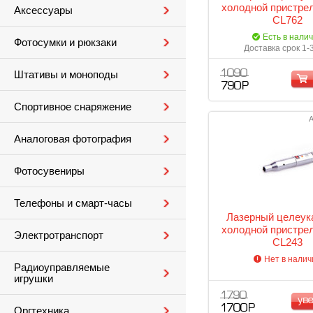
холодной пристре
Аксессуары
CL762
Есть в нали
Фотосумки и рюкзаки
Доставка срок 1-
1 090
Штативы и моноподы
790 Р
Спортивное снаряжение
А
Аналоговая фотография
Фотосувениры
Телефоны и смарт-часы
Лазерный целеук
холодной пристре
Электротранспорт
CL243
Нет в налич
Радиоуправляемые
игрушки
1 790
ув
1 700 Р
Оргтехника