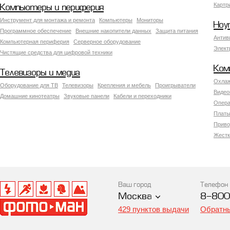
Картр
Компьютеры и периферия
Инструмент для монтажа и ремонта
Компьютеры
Мониторы
Ноу
Программное обеспечение
Внешние накопители данных
Защита питания
Антив
Компьютерная периферия
Серверное оборудование
Элект
Чистящие средства для цифровой техники
Ком
Телевизоры и медиа
Охлаж
Оборудование для ТВ
Телевизоры
Крепления и мебель
Проигрыватели
Видео
Домашние кинотеатры
Звуковые панели
Кабели и переходники
Опера
Платы
Приво
Жестк
Ваш город
Телефон
Москва
8-800
429 пунктов выдачи
Обратны