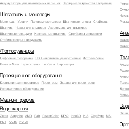
Аккумуляторы для накамерных вспышек
Зарядные устройства студийные
Фотос
Сумки
Штативы и моноподы
Чехлы
Моноподы
Уровни
Панорамные головы
Штативные головы
Слайдеры
Рюкза
Штативы
Чехлы для штативов
Аксессуары для штативов
Ана
Штативные площадки
Настольные штативы
Струбцины и присоски
Стабилизаторы и стедикамы
Фотоп
Фотох
Фотосувениры
Тел
Цифровые фоторамки
USB накопители декоративные
Фотоальбомы
Книги о Фото
Термокружки
Глобусы
Барометры
Аккум
Радио
Проекционное оборудование
Аксес
Крепления для проекторов
Проекторы
Экраны для проекторов
Телеф
Интерактивное оборудование
Допол
Мини 
Майнинг ферма
Вид
Видеокарты
Экшн 
Zotac
Sapphire
AMD
Palit
PowerColor
KFA2
Inno3D
HIS
GigaByte
MSI
PNY
ASUS
EVGA
Орг