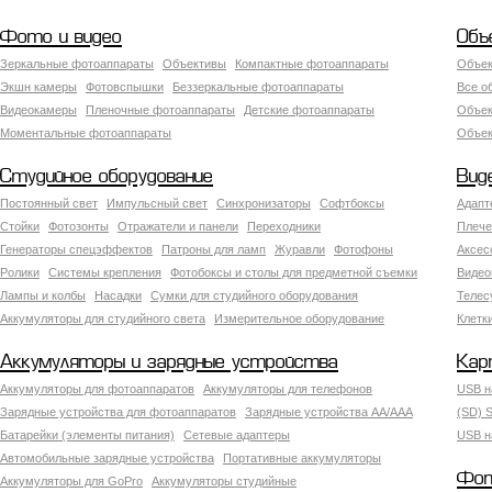
Фото и видео
Объ
Зеркальные фотоаппараты
Объективы
Компактные фотоаппараты
Объек
Экшн камеры
Фотовспышки
Беззеркальные фотоаппараты
Все о
Видеокамеры
Пленочные фотоаппараты
Детские фотоаппараты
Объек
Моментальные фотоаппараты
Объект
Студийное оборудование
Вид
Постоянный свет
Импульсный свет
Синхронизаторы
Софтбоксы
Адапт
Стойки
Фотозонты
Отражатели и панели
Переходники
Плече
Генераторы спецэффектов
Патроны для ламп
Журавли
Фотофоны
Аксес
Ролики
Системы крепления
Фотобоксы и столы для предметной съемки
Видео
Лампы и колбы
Насадки
Сумки для студийного оборудования
Теле
Аккумуляторы для студийного света
Измерительное оборудование
Клетк
Аккумуляторы и зарядные устройства
Кар
Аккумуляторы для фотоаппаратов
Аккумуляторы для телефонов
USB н
Зарядные устройства для фотоаппаратов
Зарядные устройства AA/AAA
(SD) S
Батарейки (элементы питания)
Сетевые адаптеры
USB н
Автомобильные зарядные устройства
Портативные аккумуляторы
Фот
Аккумуляторы для GoPro
Аккумуляторы студийные