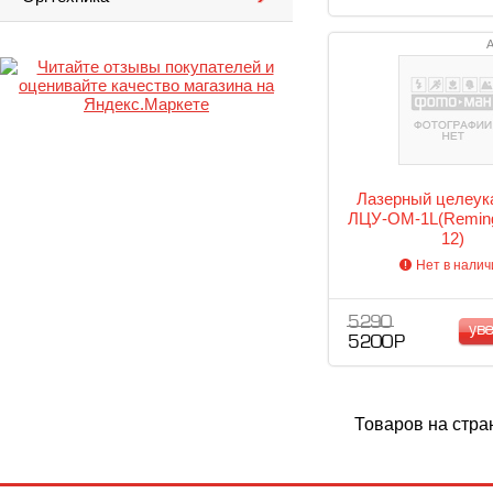
А
Лазерный целеук
ЛЦУ-ОМ-1L(Remin
12)
Нет в налич
5 290
ув
5 200 Р
Товаров на стра