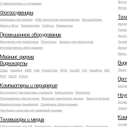
Фотоп
Стабилизаторы и стедикамы
Фотох
Фотосувениры
Тел
Цифровые фоторамки
USB накопители декоративные
Фотоальбомы
Аккум
Книги о Фото
Термокружки
Глобусы
Барометры
Радио
Проекционное оборудование
Аксес
Крепления для проекторов
Проекторы
Экраны для проекторов
Телеф
Интерактивное оборудование
Допол
Мини 
Майнинг ферма
Вид
Видеокарты
Экшн 
Zotac
Sapphire
AMD
Palit
PowerColor
KFA2
Inno3D
HIS
GigaByte
MSI
PNY
ASUS
EVGA
Орг
Компьютеры и периферия
Картр
Инструмент для монтажа и ремонта
Компьютеры
Мониторы
Ноу
Программное обеспечение
Внешние накопители данных
Защита питания
Антив
Компьютерная периферия
Серверное оборудование
Элект
Чистящие средства для цифровой техники
Ком
Телевизоры и медиа
Охлаж
Оборудование для ТВ
Телевизоры
Крепления и мебель
Проигрыватели