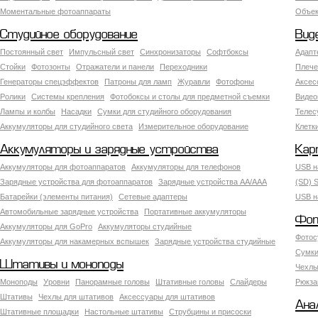
Моментальные фотоаппараты
Объект
Студийное оборудование
Вид
Постоянный свет
Импульсный свет
Синхронизаторы
Софтбоксы
Адапт
Стойки
Фотозонты
Отражатели и панели
Переходники
Плече
Генераторы спецэффектов
Патроны для ламп
Журавли
Фотофоны
Аксес
Ролики
Системы крепления
Фотобоксы и столы для предметной съемки
Видео
Лампы и колбы
Насадки
Сумки для студийного оборудования
Теле
Аккумуляторы для студийного света
Измерительное оборудование
Клетк
Аккумуляторы и зарядные устройства
Кар
Аккумуляторы для фотоаппаратов
Аккумуляторы для телефонов
USB н
Зарядные устройства для фотоаппаратов
Зарядные устройства AA/AAA
(SD) S
Батарейки (элементы питания)
Сетевые адаптеры
USB н
Автомобильные зарядные устройства
Портативные аккумуляторы
Фот
Аккумуляторы для GoPro
Аккумуляторы студийные
Фотос
Аккумуляторы для накамерных вспышек
Зарядные устройства студийные
Сумки
Штативы и моноподы
Чехлы
Моноподы
Уровни
Панорамные головы
Штативные головы
Слайдеры
Рюкза
Штативы
Чехлы для штативов
Аксессуары для штативов
Ана
Штативные площадки
Настольные штативы
Струбцины и присоски