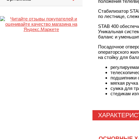
положения теле/ви
Стабилизатор STAB
по лестнице, слеж
STAB 400 обеспечи
Уникальная систем
баланс и уменьшит
Посадочное отверс
операторского жил
на стойку для бал
регулируема
телескопичес
подшипники 
мягкая ручка
сумка для т
cтедикам из
ХАРАКТЕРИС
ОСНОВНЫЕ Х