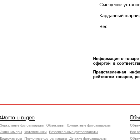
Смещение установ
Карданный шарни
Вес
Информация о товаре 
офертой в соответстви
Представленная инфо
рейтингом товаров, р
Фото и видео
Объ
Зеркальные фотоаппараты
Объективы
Компактные фотоаппараты
Объек
Экшн камеры
Фотовспышки
Беззеркальные фотоаппараты
Все о
Видеокамеры
Пленочные фотоаппараты
Детские фотоаппараты
Объек