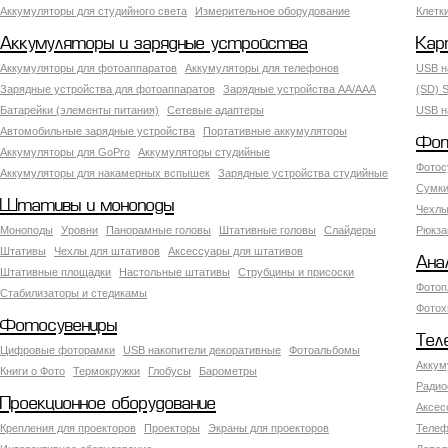
Аккумуляторы для студийного света
Измерительное оборудование
Клетк
Аккумуляторы и зарядные устройства
Кар
Аккумуляторы для фотоаппаратов
Аккумуляторы для телефонов
USB н
Зарядные устройства для фотоаппаратов
Зарядные устройства AA/AAA
(SD) S
Батарейки (элементы питания)
Сетевые адаптеры
USB н
Автомобильные зарядные устройства
Портативные аккумуляторы
Фот
Аккумуляторы для GoPro
Аккумуляторы студийные
Фотос
Аккумуляторы для накамерных вспышек
Зарядные устройства студийные
Сумки
Штативы и моноподы
Чехлы
Моноподы
Уровни
Панорамные головы
Штативные головы
Слайдеры
Рюкза
Штативы
Чехлы для штативов
Аксессуары для штативов
Ана
Штативные площадки
Настольные штативы
Струбцины и присоски
Фотоп
Стабилизаторы и стедикамы
Фотох
Фотосувениры
Тел
Цифровые фоторамки
USB накопители декоративные
Фотоальбомы
Аккум
Книги о Фото
Термокружки
Глобусы
Барометры
Радио
Проекционное оборудование
Аксес
Крепления для проекторов
Проекторы
Экраны для проекторов
Телеф