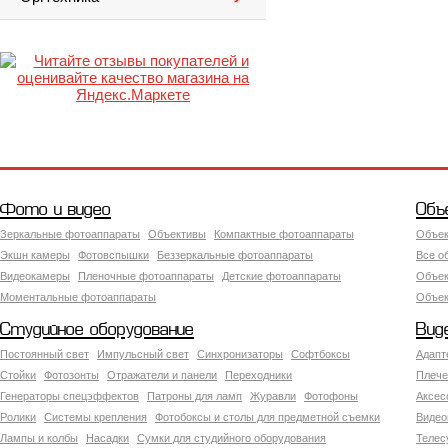
Фото и видео
Объ
Зеркальные фотоаппараты
Объективы
Компактные фотоаппараты
Объек
Экшн камеры
Фотовспышки
Беззеркальные фотоаппараты
Все о
Видеокамеры
Пленочные фотоаппараты
Детские фотоаппараты
Объек
Моментальные фотоаппараты
Объект
Студийное оборудование
Вид
Постоянный свет
Импульсный свет
Синхронизаторы
Софтбоксы
Адапт
Стойки
Фотозонты
Отражатели и панели
Переходники
Плече
Генераторы спецэффектов
Патроны для ламп
Журавли
Фотофоны
Аксес
Ролики
Системы крепления
Фотобоксы и столы для предметной съемки
Видео
Лампы и колбы
Насадки
Сумки для студийного оборудования
Теле