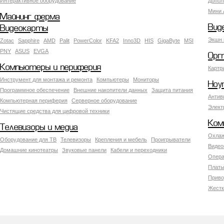
Интерактивное оборудование
Допол
Мини 
Майнинг ферма
Вид
Видеокарты
Экшн 
Zotac
Sapphire
AMD
Palit
PowerColor
KFA2
Inno3D
HIS
GigaByte
MSI
PNY
ASUS
EVGA
Орг
Компьютеры и периферия
Картр
Инструмент для монтажа и ремонта
Компьютеры
Мониторы
Ноу
Программное обеспечение
Внешние накопители данных
Защита питания
Антив
Компьютерная периферия
Серверное оборудование
Элект
Чистящие средства для цифровой техники
Ком
Телевизоры и медиа
Охлаж
Оборудование для ТВ
Телевизоры
Крепления и мебель
Проигрыватели
Видео
Домашние кинотеатры
Звуковые панели
Кабели и переходники
Опера
Платы
Приво
Жестк