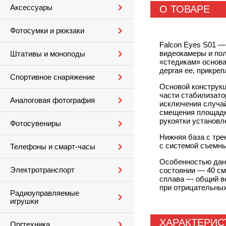
Аксессуары
О ТОВАРЕ
Фотосумки и рюкзаки
Falcon Eyes S01 
видеокамеры и пол
Штативы и моноподы
«стедикам» основа
дергая ее, прикре
Спортивное снаряжение
Основой конструк
части стабилизато
Аналоговая фотография
исключения случа
смещения площадки
рукоятки установл
Фотосувениры
Нижняя база с тр
с системой съемны
Телефоны и смарт-часы
Особенностью данн
Электротранспорт
состоянии — 40 см
сплава — общий ве
при отрицательных
Радиоуправляемые
игрушки
ХАРАКТЕРИС
Оргтехника