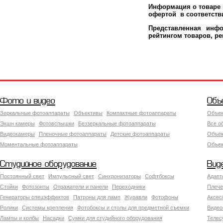
Информация о товаре м
офертой в соответстви
Представленная инфо
рейтингом товаров, р
Фото и видео
Объ
Зеркальные фотоаппараты
Объективы
Компактные фотоаппараты
Объек
Экшн камеры
Фотовспышки
Беззеркальные фотоаппараты
Все о
Видеокамеры
Пленочные фотоаппараты
Детские фотоаппараты
Объек
Моментальные фотоаппараты
Объект
Студийное оборудование
Вид
Постоянный свет
Импульсный свет
Синхронизаторы
Софтбоксы
Адапт
Стойки
Фотозонты
Отражатели и панели
Переходники
Плече
Генераторы спецэффектов
Патроны для ламп
Журавли
Фотофоны
Аксес
Ролики
Системы крепления
Фотобоксы и столы для предметной съемки
Видео
Лампы и колбы
Насадки
Сумки для студийного оборудования
Теле