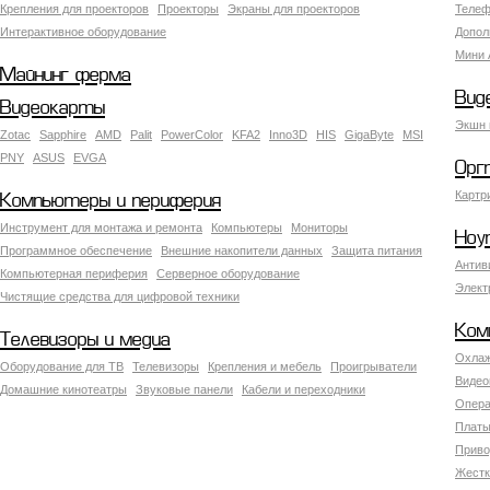
Крепления для проекторов
Проекторы
Экраны для проекторов
Телеф
Интерактивное оборудование
Допол
Мини 
Майнинг ферма
Вид
Видеокарты
Экшн 
Zotac
Sapphire
AMD
Palit
PowerColor
KFA2
Inno3D
HIS
GigaByte
MSI
PNY
ASUS
EVGA
Орг
Картр
Компьютеры и периферия
Инструмент для монтажа и ремонта
Компьютеры
Мониторы
Ноу
Программное обеспечение
Внешние накопители данных
Защита питания
Антив
Компьютерная периферия
Серверное оборудование
Элект
Чистящие средства для цифровой техники
Ком
Телевизоры и медиа
Охлаж
Оборудование для ТВ
Телевизоры
Крепления и мебель
Проигрыватели
Видео
Домашние кинотеатры
Звуковые панели
Кабели и переходники
Опера
Платы
Приво
Жестк