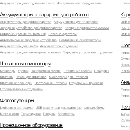
Аккумуляторы для студийного света
Измерительное оборудование
Клетк
Аккумуляторы и зарядные устройства
Кар
Аккумуляторы для фотоаппаратов
Аккумуляторы для телефонов
USB н
Зарядные устройства для фотоаппаратов
Зарядные устройства AA/AAA
(SD) S
Батарейки (элементы питания)
Сетевые адаптеры
USB н
Автомобильные зарядные устройства
Портативные аккумуляторы
Фот
Аккумуляторы для GoPro
Аккумуляторы студийные
Аккумуляторы для накамерных вспышек
Зарядные устройства студийные
Фотос
Сумки
Штативы и моноподы
Чехлы
Моноподы
Уровни
Панорамные головы
Штативные головы
Слайдеры
Рюкза
Штативы
Чехлы для штативов
Аксессуары для штативов
Ана
Штативные площадки
Настольные штативы
Струбцины и присоски
Стабилизаторы и стедикамы
Фотоп
Фотох
Фотосувениры
Тел
Цифровые фоторамки
USB накопители декоративные
Фотоальбомы
Книги о Фото
Термокружки
Глобусы
Барометры
Аккум
Радио
Проекционное оборудование
Аксес