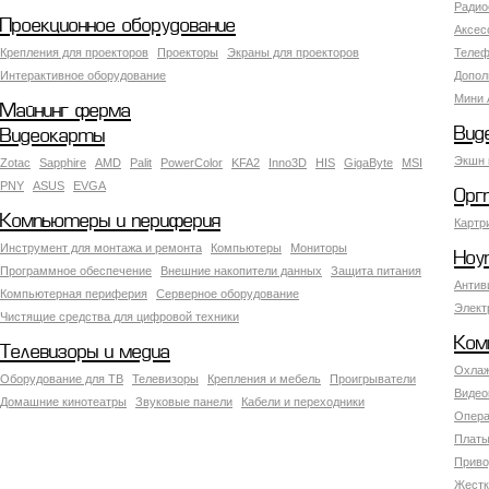
Радио
Проекционное оборудование
Аксес
Крепления для проекторов
Проекторы
Экраны для проекторов
Телеф
Интерактивное оборудование
Допол
Мини 
Майнинг ферма
Вид
Видеокарты
Экшн 
Zotac
Sapphire
AMD
Palit
PowerColor
KFA2
Inno3D
HIS
GigaByte
MSI
PNY
ASUS
EVGA
Орг
Компьютеры и периферия
Картр
Инструмент для монтажа и ремонта
Компьютеры
Мониторы
Ноу
Программное обеспечение
Внешние накопители данных
Защита питания
Антив
Компьютерная периферия
Серверное оборудование
Элект
Чистящие средства для цифровой техники
Ком
Телевизоры и медиа
Охлаж
Оборудование для ТВ
Телевизоры
Крепления и мебель
Проигрыватели
Видео
Домашние кинотеатры
Звуковые панели
Кабели и переходники
Опера
Платы
Приво
Жестк