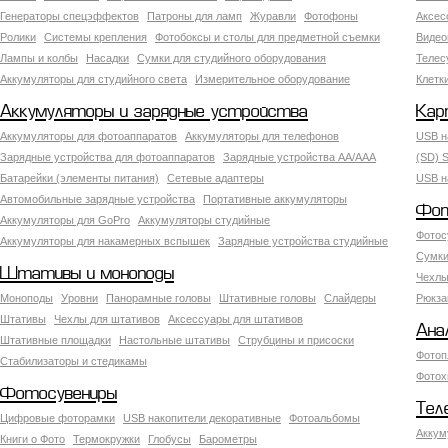
Генераторы спецэффектов
Патроны для ламп
Журавли
Фотофоны
Аксес
Ролики
Системы крепления
Фотобоксы и столы для предметной съемки
Видео
Лампы и колбы
Насадки
Сумки для студийного оборудования
Теле
Аккумуляторы для студийного света
Измерительное оборудование
Клетк
Аккумуляторы и зарядные устройства
Кар
Аккумуляторы для фотоаппаратов
Аккумуляторы для телефонов
USB н
Зарядные устройства для фотоаппаратов
Зарядные устройства AA/AAA
(SD) S
Батарейки (элементы питания)
Сетевые адаптеры
USB н
Автомобильные зарядные устройства
Портативные аккумуляторы
Фот
Аккумуляторы для GoPro
Аккумуляторы студийные
Фотос
Аккумуляторы для накамерных вспышек
Зарядные устройства студийные
Сумки
Штативы и моноподы
Чехлы
Моноподы
Уровни
Панорамные головы
Штативные головы
Слайдеры
Рюкза
Штативы
Чехлы для штативов
Аксессуары для штативов
Ана
Штативные площадки
Настольные штативы
Струбцины и присоски
Фотоп
Стабилизаторы и стедикамы
Фотох
Фотосувениры
Тел
Цифровые фоторамки
USB накопители декоративные
Фотоальбомы
Аккум
Книги о Фото
Термокружки
Глобусы
Барометры