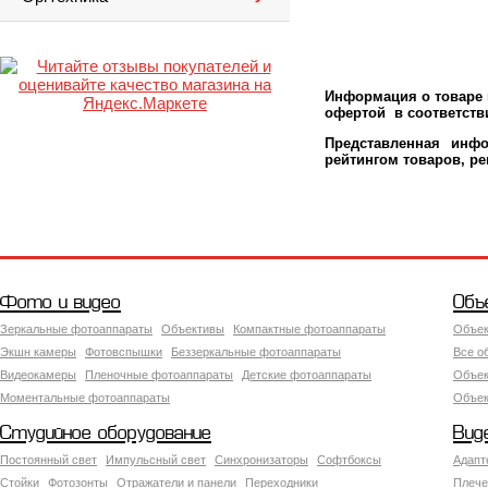
Информация о товаре м
офертой в соответстви
Представленная инфо
рейтингом товаров, р
Фото и видео
Объ
Зеркальные фотоаппараты
Объективы
Компактные фотоаппараты
Объек
Экшн камеры
Фотовспышки
Беззеркальные фотоаппараты
Все о
Видеокамеры
Пленочные фотоаппараты
Детские фотоаппараты
Объек
Моментальные фотоаппараты
Объект
Студийное оборудование
Вид
Постоянный свет
Импульсный свет
Синхронизаторы
Софтбоксы
Адапт
Стойки
Фотозонты
Отражатели и панели
Переходники
Плече