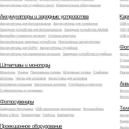
Аккумуляторы для студийного света
Измерительное оборудование
Клетк
Аккумуляторы и зарядные устройства
Кар
Аккумуляторы для фотоаппаратов
Аккумуляторы для телефонов
USB н
Зарядные устройства для фотоаппаратов
Зарядные устройства AA/AAA
(SD) S
Батарейки (элементы питания)
Сетевые адаптеры
USB н
Автомобильные зарядные устройства
Портативные аккумуляторы
Фот
Аккумуляторы для GoPro
Аккумуляторы студийные
Аккумуляторы для накамерных вспышек
Зарядные устройства студийные
Фотос
Сумки
Штативы и моноподы
Чехлы
Моноподы
Уровни
Панорамные головы
Штативные головы
Слайдеры
Рюкза
Штативы
Чехлы для штативов
Аксессуары для штативов
Ана
Штативные площадки
Настольные штативы
Струбцины и присоски
Стабилизаторы и стедикамы
Фотоп
Фотох
Фотосувениры
Тел
Цифровые фоторамки
USB накопители декоративные
Фотоальбомы
Книги о Фото
Термокружки
Глобусы
Барометры
Аккум
Радио
Проекционное оборудование
Аксес