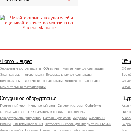
Фото и видео
Объ
Зеркальные фотоаппараты
Объективы
Компактные фотоаппараты
Объек
Экшн камеры
Фотовспышки
Беззеркальные фотоаппараты
Все о
Видеокамеры
Пленочные фотоаппараты
Детские фотоаппараты
Объек
Моментальные фотоаппараты
Объект
Студийное оборудование
Вид
Постоянный свет
Импульсный свет
Синхронизаторы
Софтбоксы
Адапт
Стойки
Фотозонты
Отражатели и панели
Переходники
Плече
Генераторы спецэффектов
Патроны для ламп
Журавли
Фотофоны
Аксес
Ролики
Системы крепления
Фотобоксы и столы для предметной съемки
Видео
Лампы и колбы
Насадки
Сумки для студийного оборудования
Теле