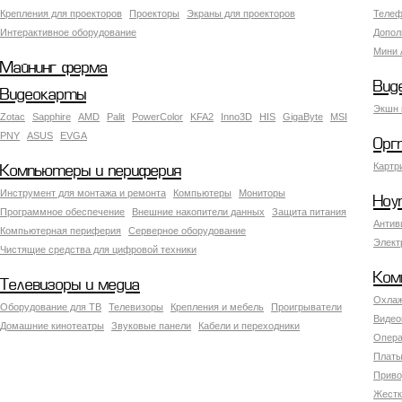
Крепления для проекторов
Проекторы
Экраны для проекторов
Телеф
Интерактивное оборудование
Допол
Мини 
Майнинг ферма
Вид
Видеокарты
Экшн 
Zotac
Sapphire
AMD
Palit
PowerColor
KFA2
Inno3D
HIS
GigaByte
MSI
PNY
ASUS
EVGA
Орг
Картр
Компьютеры и периферия
Инструмент для монтажа и ремонта
Компьютеры
Мониторы
Ноу
Программное обеспечение
Внешние накопители данных
Защита питания
Антив
Компьютерная периферия
Серверное оборудование
Элект
Чистящие средства для цифровой техники
Ком
Телевизоры и медиа
Охлаж
Оборудование для ТВ
Телевизоры
Крепления и мебель
Проигрыватели
Видео
Домашние кинотеатры
Звуковые панели
Кабели и переходники
Опера
Платы
Приво
Жестк