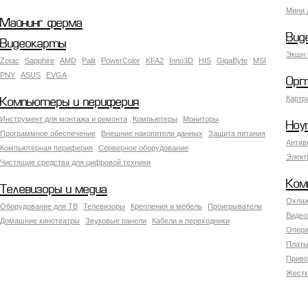
Мини 
Майнинг ферма
Вид
Видеокарты
Экшн 
Zotac
Sapphire
AMD
Palit
PowerColor
KFA2
Inno3D
HIS
GigaByte
MSI
PNY
ASUS
EVGA
Орг
Картр
Компьютеры и периферия
Инструмент для монтажа и ремонта
Компьютеры
Мониторы
Ноу
Программное обеспечение
Внешние накопители данных
Защита питания
Антив
Компьютерная периферия
Серверное оборудование
Элект
Чистящие средства для цифровой техники
Ком
Телевизоры и медиа
Охлаж
Оборудование для ТВ
Телевизоры
Крепления и мебель
Проигрыватели
Видео
Домашние кинотеатры
Звуковые панели
Кабели и переходники
Опера
Платы
Приво
Жестк