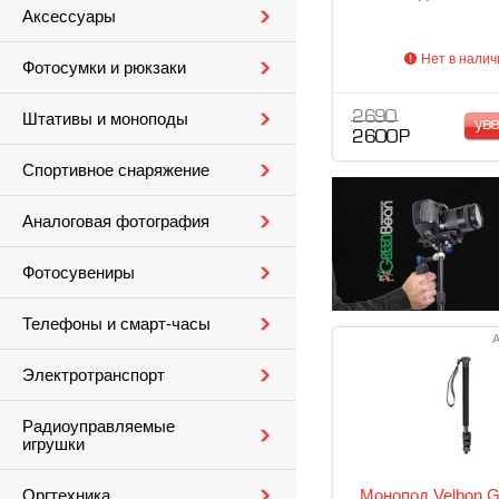
Аксессуары
Нет в налич
Фотосумки и рюкзаки
2 690
Штативы и моноподы
ув
2 600 Р
Спортивное снаряжение
Аналоговая фотография
Фотосувениры
Телефоны и смарт-часы
А
Электротранспорт
Радиоуправляемые
игрушки
Монопод Velbon 
Оргтехника