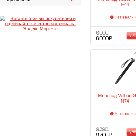
E44
Нет в налич
6 090
ув
6 000 Р
А
Монопод Velbon 
N74
Нет в налич
9 790
ув
9 700 Р