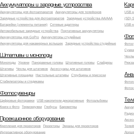
Аккумуляторы и зарядные устройства
Кар
Аккумуляторы для фотоаппаратов
Аккумуляторы для телефонов
USB н
Зарядные устройства для фотоаппаратов
Зарядные устройства AA/AAA
(SD) S
Батарейки (элементы питания)
Сетевые адаптеры
USB н
Автомобильные зарядные устройства
Портативные аккумуляторы
Фот
Аккумуляторы для GoPro
Аккумуляторы студийные
Аккумуляторы для накамерных вспышек
Зарядные устройства студийные
Фотос
Сумки
Штативы и моноподы
Чехлы
Моноподы
Уровни
Панорамные головы
Штативные головы
Слайдеры
Рюкза
Штативы
Чехлы для штативов
Аксессуары для штативов
Ана
Штативные площадки
Настольные штативы
Струбцины и присоски
Стабилизаторы и стедикамы
Фотоп
Фотох
Фотосувениры
Тел
Цифровые фоторамки
USB накопители декоративные
Фотоальбомы
Книги о Фото
Термокружки
Глобусы
Барометры
Аккум
Радио
Проекционное оборудование
Аксес
Крепления для проекторов
Проекторы
Экраны для проекторов
Телеф
Интерактивное оборудование
Допол