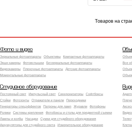
Товаров на стра
Фото и видео
Объ
Зеркальные фотоаппараты
Объективы
Компактные фотоаппараты
Объек
Экшн камеры
Фотовспышки
Беззеркальные фотоаппараты
Все о
Видеокамеры
Пленочные фотоаппараты
Детские фотоаппараты
Объек
Моментальные фотоаппараты
Объект
Студийное оборудование
Вид
Постоянный свет
Импульсный свет
Синхронизаторы
Софтбоксы
Адапт
Стойки
Фотозонты
Отражатели и панели
Переходники
Плече
Генераторы спецэффектов
Патроны для ламп
Журавли
Фотофоны
Аксес
Ролики
Системы крепления
Фотобоксы и столы для предметной съемки
Видео
Лампы и колбы
Насадки
Сумки для студийного оборудования
Теле
Аккумуляторы для студийного света
Измерительное оборудование
Клетк