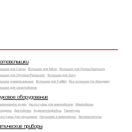
отовспышки
пышки для Canon
Вспышки для Nikon
Вспышки для Pentax/Samsung
пышки для Olympus/Panasonic
Вспышки для Sony
пышки универсальные
Вспышки для Fujifilm
Все вспышки (по брендам)
пышки для смартофонов
вуковое оборудование
ационарное аудио
Аксессуары для микрофонов
Микрофоны
кордеры
Диктофоны
Аудиоинтерфейсы
Гарнитуры
сессуары для наушников
Наушники и микрофоны
Автомагнитолы
птические приборы