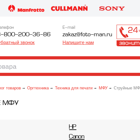
елефон
E-mail
8-800-200-36-86
zakaz@foto-man.ru
братный звонок
Напишите нам
лог товаров
Оргтехника
Техника для печати
МФУ
Струйные МФ
Е МФУ
HP
Canon