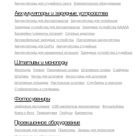
Аккумуляторы для студийного света
Измерительное оборудование
Аккумуляторы и зарядные устройства
Аккумуляторы для фотоаппаратов
Аккумуляторы для телефонов
Зарядные устройства для фотоаппаратов
Зарядные устройства AA/AAA
Батарейки (элементы питания)
Сетевые адаптеры
Автомобильные зарядные устройства
Портативные аккумуляторы
Аккумуляторы для GoPro
Аккумуляторы студийные
Аккумуляторы для накамерных вспышек
Зарядные устройства студийные
Штативы и моноподы
Моноподы
Уровни
Панорамные головы
Штативные головы
Слайдеры
Штативы
Чехлы для штативов
Аксессуары для штативов
Штативные площадки
Настольные штативы
Струбцины и присоски
Стабилизаторы и стедикамы
Фотосувениры
Цифровые фоторамки
USB накопители декоративные
Фотоальбомы
Книги о Фото
Термокружки
Глобусы
Барометры
Проекционное оборудование
Крепления для проекторов
Проекторы
Экраны для проекторов