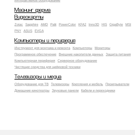
Интерактивное оборудование
Майнинг ферма
Видеокарты
Zotac
Sapphire
AMD
Palit
PowerColor
KFA2
Inno3D
HIS
GigaByte
MSI
PNY
ASUS
EVGA
Компьютеры и периферия
Инструмент для монтажа и ремонта
Компьютеры
Мониторы
Программное обеспечение
Внешние накопители данных
Защита питания
Компьютерная периферия
Серверное оборудование
Чистящие средства для цифровой техники
Телевизоры и медиа
Оборудование для ТВ
Телевизоры
Крепления и мебель
Проигрыватели
Домашние кинотеатры
Звуковые панели
Кабели и переходники