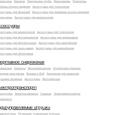
кроскопы
Бинокли
Зрительные трубы
Дальномеры
Телескопы
иборы ночного видения
Аксессуары для телескопов
сессуары для биноклей
Аксессуары для приборов ночного видения
нокуляры
Аксессуары для микроскопов
ксессуары
сессуары для микроскопов
Аксессуары для телескопов
сессуары для фотоаппаратов
Аксессуары для видеокамер
сессуары для фотовспышек
Аксессуары для смартфонов
сессуары для экшн-камер
Аксессуары для микрофонов
сессуары для объективов
портивное снаряжение
евматика
Компасы
Металлоискатели
Оптические прицелы
лодная пристрелка
Фонари и ЛЦУ
Крепления для прицелов
ушники активные
Аксессуары
Фотоловушки
лектротранспорт
роскутеры
Электросамокаты
Самокат
Электровелосипеды
ноколеса
адиоуправляемые игрушки
адрокоптеры
Летающие, плавающие игрушки