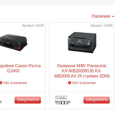
Наличие
Артикул: 31138
Артикул: 14596
руйное Canon Pixma
Лазерное МФУ Panasonic
G2400
KX-MB2000RUB KX-
MB2000 A4 24 стр/мин 32Mb
600x600dpi принтер/сканер/
Нет в наличии
Нет в наличии
копир, Ethernet (RJ-45), USB
11 990
уведомить
уведомить
Р
11 900 Р