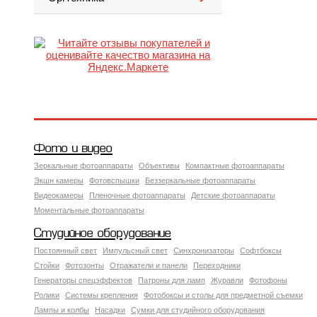
Фото и видео
Зеркальные фотоаппараты
Объективы
Компактные фотоаппараты
Экшн камеры
Фотовспышки
Беззеркальные фотоаппараты
Видеокамеры
Пленочные фотоаппараты
Детские фотоаппараты
Моментальные фотоаппараты
Студийное оборудование
Постоянный свет
Импульсный свет
Синхронизаторы
Софтбоксы
Стойки
Фотозонты
Отражатели и панели
Переходники
Генераторы спецэффектов
Патроны для ламп
Журавли
Фотофоны
Ролики
Системы крепления
Фотобоксы и столы для предметной съемки
Лампы и колбы
Насадки
Сумки для студийного оборудования