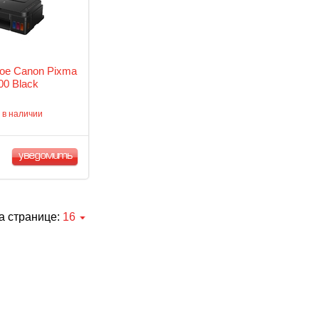
ое Canon Pixma
0 Black
 в наличии
уведомить
а странице:
16