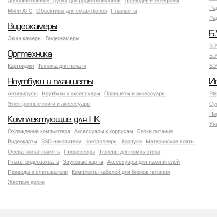
Дополнительные трубки для радиотелефонов
Проводные телефоны
Ра
Мини АТС
Объективы для смартфонов
Планшеты
Ра
Видеокамеры
Б.
Экшн камеры
Видеокамеры
Б.
Оргтехника
Б.
Картриджи
Техника для печати
Б.
Ноутбуки и планшеты
И
Антивирусы
Ноутбуки и аксессуары
Планшеты и аксессуары
Pla
Электронные книги и аксессуары
Су
По
Комплектующие для ПК
Ун
Охлаждение компьютера
Аксессуары к корпусам
Блоки питания
Видеокарты
SSD накопители
Контроллеры
Корпуса
Материнские платы
Оперативная память
Процессоры
Тюнеры для компьютера
Платы видеозахвата
Звуковые карты
Аксессуары для накопителей
Приводы и считыватели
Комплекты кабелей для блоков питания
Жесткие диски