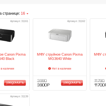
а странице:
16
Артикул: 31161
Артикул: 31162
ое Canon Pixma
МФУ струйное Canon Pixma
МФУ ст
40 Black
MG3640 White
 в наличии
Нет в наличии
3 990
11 790
уведомить
уведомить
3 900 Р
11 700 
Артикул: 31139