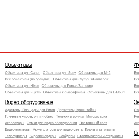
Объективы
Ф
Объективы для Canon
Объективы для Sony
Объективы для M42
Вс
Все объективы (по брендам)
Объективы для Olympus/Panasonic
Вс
Объективы для Nikon
Объективы для Pentax/Samsung
Вс
Объективы для Fujifilm
Объективы к смартфонам
Объективы для L-Mount
Вс
Видео оборудование
З
Адаптеры, Площадки для Ригов
Держатели, Кронштейны
Ст
Плечевые упоры, риги и обвес
Тележки и ролики
Моторизация
Ре
Аксессуары
Сумки для видео оборудования
Постоянный свет
Ак
Видеомониторы
Аккумуляторы для видео света
Краны и автогрипы
О
Телесуфлеры
Видеорекордеры
Слайдеры
Стабилизаторы и стедикамы