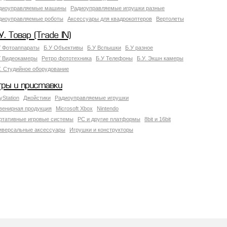
диоуправляемые машины
Радиоуправляемые игрушки разные
диоуправляемые роботы
Аксессуары для квадрокоптеров
Вертолеты
У. Товар (Trade IN)
У Фотоаппараты
Б.У Объективы
Б.У Вспышки
Б.У разное
У Видеокамеры
Ретро фототехника
Б.У Телефоны
Б.У. Экшн камеры
У. Студийное оборудование
гры и приставки
yStation
Джойстики
Радиоуправляемые игрушки
венирная продукция
Microsoft Xbox
Nintendo
ртативные игровые системы
PC и другие платформы
8bit и 16bit
иверсальные аксессуары
Игрушки и конструкторы