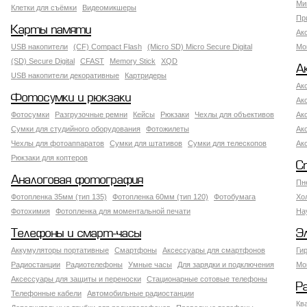
Ми
Клетки для съёмки
Видеомикшеры
Пр
Карты памяти
Ак
USB накопители
(CF) Compact Flash
(Micro SD) Micro Secure Digital
Мо
(SD) Secure Digital
CFAST
Memory Stick
XQD
А
USB накопители декоративные
Картридеры
Ак
Фотосумки и рюкзаки
Ак
Фотосумки
Разгрузочные ремни
Кейсы
Рюкзаки
Чехлы для объективов
Ак
Сумки для студийного оборудования
Фотожилеты
Ак
Чехлы для фотоаппаратов
Сумки для штативов
Сумки для телескопов
Ак
Рюкзаки для коптеров
С
Аналоговая фотография
Пн
Фотопленка 35мм (тип 135)
Фотопленка 60мм (тип 120)
Фотобумага
Хо
Фотохимия
Фотопленка для моментальной печати
На
Телефоны и смарт-часы
Э
Аккумуляторы портативные
Смартфоны
Аксессуары для смартфонов
Ги
Радиостанции
Радиотелефоны
Умные часы
Для зарядки и подключения
Мо
Аксессуары для защиты и переноски
Стационарные сотовые телефоны
Р
Телефонные кабели
Автомобильные радиостанции
Кв