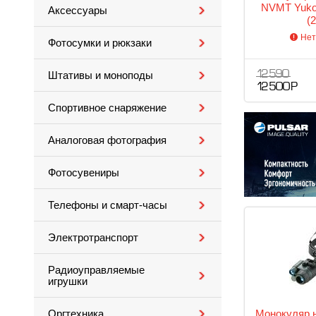
NVMT Yukon
Аксессуары
(
Нет
Фотосумки и рюкзаки
12 590
Штативы и моноподы
12 500 Р
Спортивное снаряжение
Аналоговая фотография
Фотосувениры
Телефоны и смарт-часы
Электротранспорт
Радиоуправляемые
игрушки
Монокуляр н
Оргтехника