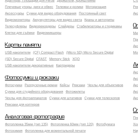
Адаптеры, Площадки для Ригов
Держатели, Кронштейны
Ст
Плечевые упоры, риги и обвес
Тележки и ролики
Моторизация
Ре
Аксессуары
Сумки для видео оборудования
Постоянный свет
Ак
Видеомониторы
Аккумуляторы для видео света
Краны и автогрипы
О
Телесуфлеры
Видеорекордеры
Слайдеры
Стабилизаторы и стедикамы
Клетки для съёмки
Видеомикшеры
Ми
Пр
Карты памяти
Ак
USB накопители
(CF) Compact Flash
(Micro SD) Micro Secure Digital
Мо
(SD) Secure Digital
CFAST
Memory Stick
XQD
А
USB накопители декоративные
Картридеры
Ак
Фотосумки и рюкзаки
Ак
Фотосумки
Разгрузочные ремни
Кейсы
Рюкзаки
Чехлы для объективов
Ак
Сумки для студийного оборудования
Фотожилеты
Ак
Чехлы для фотоаппаратов
Сумки для штативов
Сумки для телескопов
Ак
Рюкзаки для коптеров
С
Аналоговая фотография
Пн
Фотопленка 35мм (тип 135)
Фотопленка 60мм (тип 120)
Фотобумага
Хо
Фотохимия
Фотопленка для моментальной печати
На