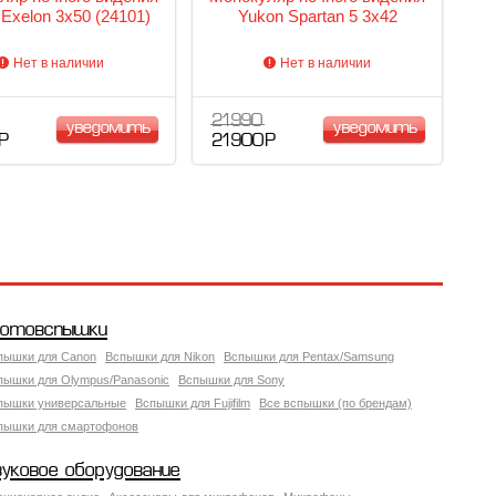
Exelon 3x50 (24101)
Yukon Spartan 5 3x42
Нет в наличии
Нет в наличии
21 990
уведомить
уведомить
 Р
21 900 Р
отовспышки
пышки для Canon
Вспышки для Nikon
Вспышки для Pentax/Samsung
пышки для Olympus/Panasonic
Вспышки для Sony
пышки универсальные
Вспышки для Fujifilm
Все вспышки (по брендам)
пышки для смартофонов
вуковое оборудование