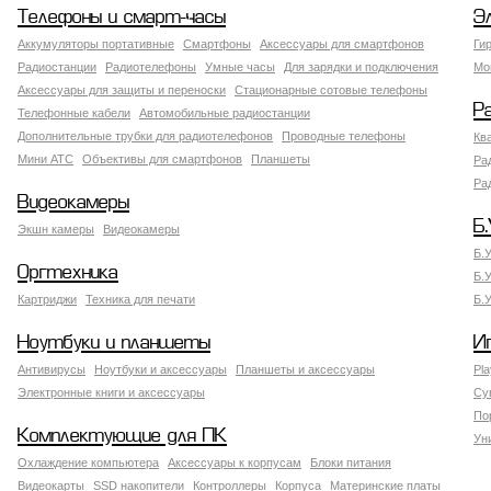
Телефоны и смарт-часы
Э
Аккумуляторы портативные
Смартфоны
Аксессуары для смартфонов
Ги
Радиостанции
Радиотелефоны
Умные часы
Для зарядки и подключения
Мо
Аксессуары для защиты и переноски
Стационарные сотовые телефоны
Р
Телефонные кабели
Автомобильные радиостанции
Дополнительные трубки для радиотелефонов
Проводные телефоны
Кв
Мини АТС
Объективы для смартфонов
Планшеты
Ра
Ра
Видеокамеры
Б.
Экшн камеры
Видеокамеры
Б.
Оргтехника
Б.
Картриджи
Техника для печати
Б.
Ноутбуки и планшеты
И
Антивирусы
Ноутбуки и аксессуары
Планшеты и аксессуары
Pla
Электронные книги и аксессуары
Су
По
Комплектующие для ПК
Ун
Охлаждение компьютера
Аксессуары к корпусам
Блоки питания
Видеокарты
SSD накопители
Контроллеры
Корпуса
Материнские платы