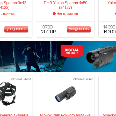
 Spartan 3x42
ПНВ Yukon Spartan 4x50
Yuko
24122)
(24127)
 в наличии
Нет в наличии
13 790
14 390
уведомить
уведомить
13 700 Р
14 300
Артикул: 11248
Артикул: 13124
очного видения
Монокуляр ночного видения
Моноку