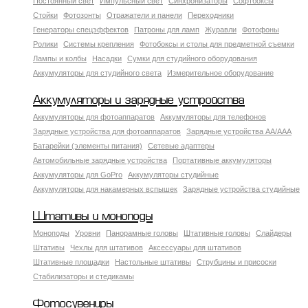
Постоянный свет
Импульсный свет
Синхронизаторы
Софтбоксы
Стойки
Фотозонты
Отражатели и панели
Переходники
Генераторы спецэффектов
Патроны для ламп
Журавли
Фотофоны
Ролики
Системы крепления
Фотобоксы и столы для предметной съемки
Лампы и колбы
Насадки
Сумки для студийного оборудования
Аккумуляторы для студийного света
Измерительное оборудование
Аккумуляторы и зарядные устройства
Аккумуляторы для фотоаппаратов
Аккумуляторы для телефонов
Зарядные устройства для фотоаппаратов
Зарядные устройства AA/AAA
Батарейки (элементы питания)
Сетевые адаптеры
Автомобильные зарядные устройства
Портативные аккумуляторы
Аккумуляторы для GoPro
Аккумуляторы студийные
Аккумуляторы для накамерных вспышек
Зарядные устройства студийные
Штативы и моноподы
Моноподы
Уровни
Панорамные головы
Штативные головы
Слайдеры
Штативы
Чехлы для штативов
Аксессуары для штативов
Штативные площадки
Настольные штативы
Струбцины и присоски
Стабилизаторы и стедикамы
Фотосувениры