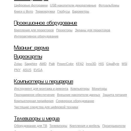
Цифровые фоторамки
USB накопители декоративные
Фотоальбомы
Книги о Фото
Термокружки
Глобусы
Барометры
Проекционное оборудование
Крепления для проекторов
Проекторы
Экраны для проекторов
Интерактивное оборудование
Майнинг ферма
Видеокарты
Zotac
Sapphire
AMD
Palit
PowerColor
KFA2
Inno3D
HIS
GigaByte
MSI
PNY
ASUS
EVGA
Компьютеры и периферия
Инструмент для монтажа и ремонта
Компьютеры
Мониторы
Программное обеспечение
Внешние накопители данных
Защита питания
Компьютерная периферия
Серверное оборудование
Чистящие средства для цифровой техники
Телевизоры и медиа
Оборудование для ТВ
Телевизоры
Крепления и мебель
Проигрыватели