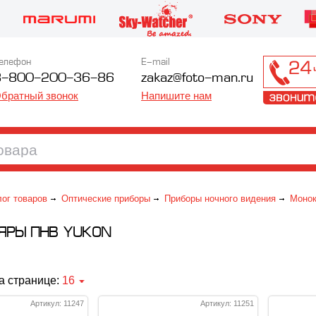
елефон
E-mail
8-800-200-36-86
zakaz@foto-man.ru
братный звонок
Напишите нам
лог товаров
Оптические приборы
Приборы ночного видения
Монок
ЯРЫ ПНВ YUKON
а странице:
16
Артикул: 11247
Артикул: 11251