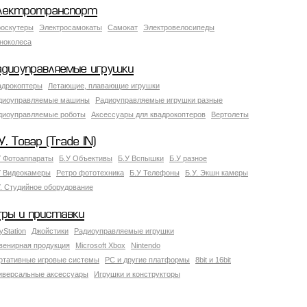
лектротранспорт
роскутеры
Электросамокаты
Самокат
Электровелосипеды
ноколеса
адиоуправляемые игрушки
адрокоптеры
Летающие, плавающие игрушки
диоуправляемые машины
Радиоуправляемые игрушки разные
диоуправляемые роботы
Аксессуары для квадрокоптеров
Вертолеты
У. Товар (Trade IN)
У Фотоаппараты
Б.У Объективы
Б.У Вспышки
Б.У разное
У Видеокамеры
Ретро фототехника
Б.У Телефоны
Б.У. Экшн камеры
У. Студийное оборудование
гры и приставки
yStation
Джойстики
Радиоуправляемые игрушки
венирная продукция
Microsoft Xbox
Nintendo
ртативные игровые системы
PC и другие платформы
8bit и 16bit
иверсальные аксессуары
Игрушки и конструкторы