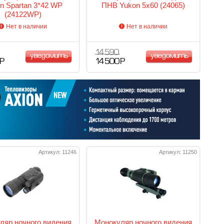
n Spartan 3*42 WP
ПНВ Yukon 5х60 (24065)
(24122WP)
Нет в наличии
Нет в наличии
14 590
уведомить
уведомить
 Р
14 500 Р
Артикул: 11246
Артикул: 11250
ляр ночного видения
Монокуляр ночного видения