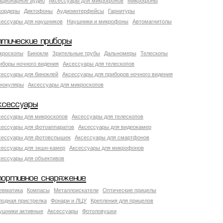
ационарное аудио
Аксессуары для микрофонов
Микрофоны
кордеры
Диктофоны
Аудиоинтерфейсы
Гарнитуры
сессуары для наушников
Наушники и микрофоны
Автомагнитолы
птические приборы
кроскопы
Бинокли
Зрительные трубы
Дальномеры
Телескопы
иборы ночного видения
Аксессуары для телескопов
сессуары для биноклей
Аксессуары для приборов ночного видения
нокуляры
Аксессуары для микроскопов
ксессуары
сессуары для микроскопов
Аксессуары для телескопов
сессуары для фотоаппаратов
Аксессуары для видеокамер
сессуары для фотовспышек
Аксессуары для смартфонов
сессуары для экшн-камер
Аксессуары для микрофонов
сессуары для объективов
портивное снаряжение
евматика
Компасы
Металлоискатели
Оптические прицелы
лодная пристрелка
Фонари и ЛЦУ
Крепления для прицелов
ушники активные
Аксессуары
Фотоловушки