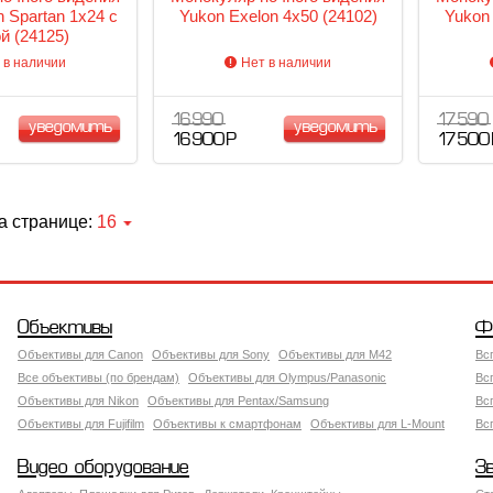
 Spartan 1x24 с
Yukon Exelon 4x50 (24102)
Yukon 
й (24125)
 в наличии
Нет в наличии
16 990
17 590
уведомить
уведомить
16 900 Р
17 500
а странице:
16
Объективы
Ф
Объективы для Canon
Объективы для Sony
Объективы для M42
Вс
Все объективы (по брендам)
Объективы для Olympus/Panasonic
Вс
Объективы для Nikon
Объективы для Pentax/Samsung
Вс
Объективы для Fujifilm
Объективы к смартфонам
Объективы для L-Mount
Вс
Видео оборудование
З