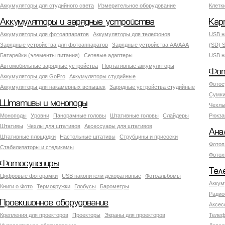
Аккумуляторы для студийного света
Измерительное оборудование
Клетк
Аккумуляторы и зарядные устройства
Кар
Аккумуляторы для фотоаппаратов
Аккумуляторы для телефонов
USB н
Зарядные устройства для фотоаппаратов
Зарядные устройства AA/AAA
(SD) S
Батарейки (элементы питания)
Сетевые адаптеры
USB н
Автомобильные зарядные устройства
Портативные аккумуляторы
Фот
Аккумуляторы для GoPro
Аккумуляторы студийные
Фотос
Аккумуляторы для накамерных вспышек
Зарядные устройства студийные
Сумки
Штативы и моноподы
Чехлы
Моноподы
Уровни
Панорамные головы
Штативные головы
Слайдеры
Рюкза
Штативы
Чехлы для штативов
Аксессуары для штативов
Ана
Штативные площадки
Настольные штативы
Струбцины и присоски
Фотоп
Стабилизаторы и стедикамы
Фотох
Фотосувениры
Тел
Цифровые фоторамки
USB накопители декоративные
Фотоальбомы
Аккум
Книги о Фото
Термокружки
Глобусы
Барометры
Радио
Проекционное оборудование
Аксес
Крепления для проекторов
Проекторы
Экраны для проекторов
Телеф