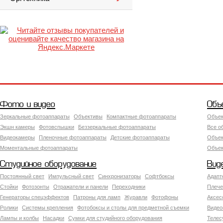
Фото и видео
Объ
Зеркальные фотоаппараты
Объективы
Компактные фотоаппараты
Объек
Экшн камеры
Фотовспышки
Беззеркальные фотоаппараты
Все о
Видеокамеры
Пленочные фотоаппараты
Детские фотоаппараты
Объек
Моментальные фотоаппараты
Объект
Студийное оборудование
Вид
Постоянный свет
Импульсный свет
Синхронизаторы
Софтбоксы
Адапт
Стойки
Фотозонты
Отражатели и панели
Переходники
Плече
Генераторы спецэффектов
Патроны для ламп
Журавли
Фотофоны
Аксес
Ролики
Системы крепления
Фотобоксы и столы для предметной съемки
Видео
Лампы и колбы
Насадки
Сумки для студийного оборудования
Теле