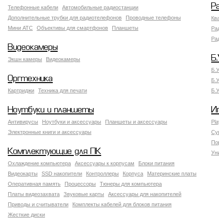
Р
Телефонные кабели
Автомобильные радиостанции
Дополнительные трубки для радиотелефонов
Проводные телефоны
Кв
Мини АТС
Объективы для смартфонов
Планшеты
Ра
Ра
Видеокамеры
Б.
Экшн камеры
Видеокамеры
Б.
Оргтехника
Б.
Картриджи
Техника для печати
Б.
Ноутбуки и планшеты
И
Антивирусы
Ноутбуки и аксессуары
Планшеты и аксессуары
Pla
Электронные книги и аксессуары
Су
По
Комплектующие для ПК
Ун
Охлаждение компьютера
Аксессуары к корпусам
Блоки питания
Видеокарты
SSD накопители
Контроллеры
Корпуса
Материнские платы
Оперативная память
Процессоры
Тюнеры для компьютера
Платы видеозахвата
Звуковые карты
Аксессуары для накопителей
Приводы и считыватели
Комплекты кабелей для блоков питания
Жесткие диски