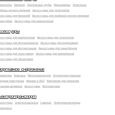
кроскопы
Бинокли
Зрительные трубы
Дальномеры
Телескопы
иборы ночного видения
Аксессуары для телескопов
сессуары для биноклей
Аксессуары для приборов ночного видения
нокуляры
Аксессуары для микроскопов
ксессуары
сессуары для микроскопов
Аксессуары для телескопов
сессуары для фотоаппаратов
Аксессуары для видеокамер
сессуары для фотовспышек
Аксессуары для смартфонов
сессуары для экшн-камер
Аксессуары для микрофонов
сессуары для объективов
портивное снаряжение
евматика
Компасы
Металлоискатели
Оптические прицелы
лодная пристрелка
Фонари и ЛЦУ
Крепления для прицелов
ушники активные
Аксессуары
Фотоловушки
лектротранспорт
роскутеры
Электросамокаты
Самокат
Электровелосипеды
ноколеса