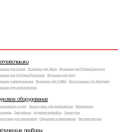
отовспышки
пышки для Canon
Вспышки для Nikon
Вспышки для Pentax/Samsung
пышки для Olympus/Panasonic
Вспышки для Sony
пышки универсальные
Вспышки для Fujifilm
Все вспышки (по брендам)
пышки для смартофонов
вуковое оборудование
ационарное аудио
Аксессуары для микрофонов
Микрофоны
кордеры
Диктофоны
Аудиоинтерфейсы
Гарнитуры
сессуары для наушников
Наушники и микрофоны
Автомагнитолы
птические приборы