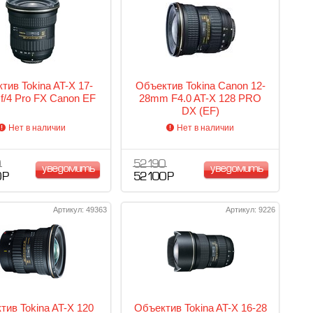
тив Tokina AT-X 17-
Объектив Tokina Canon 12-
/4 Pro FX Canon EF
28mm F4.0 AT-X 128 PRO
DX (EF)
Нет в наличии
Нет в наличии
0
52 190
уведомить
уведомить
 Р
52 100 Р
Артикул: 49363
Артикул: 9226
тив Tokina AT-X 120
Объектив Tokina AT-X 16-28