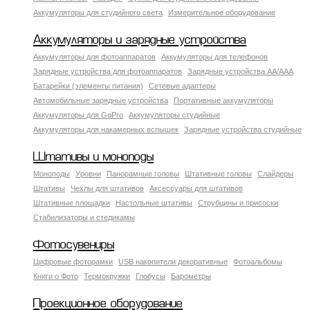
Аккумуляторы для студийного света
Измерительное оборудование
Аккумуляторы и зарядные устройства
Аккумуляторы для фотоаппаратов
Аккумуляторы для телефонов
Зарядные устройства для фотоаппаратов
Зарядные устройства AA/AAA
Батарейки (элементы питания)
Сетевые адаптеры
Автомобильные зарядные устройства
Портативные аккумуляторы
Аккумуляторы для GoPro
Аккумуляторы студийные
Аккумуляторы для накамерных вспышек
Зарядные устройства студийные
Штативы и моноподы
Моноподы
Уровни
Панорамные головы
Штативные головы
Слайдеры
Штативы
Чехлы для штативов
Аксессуары для штативов
Штативные площадки
Настольные штативы
Струбцины и присоски
Стабилизаторы и стедикамы
Фотосувениры
Цифровые фоторамки
USB накопители декоративные
Фотоальбомы
Книги о Фото
Термокружки
Глобусы
Барометры
Проекционное оборудование