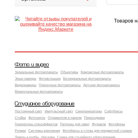
Товаров н
Фото и видео
Зеркальные фотоаппараты
Объективы
Компактные фотоаппараты
Экшн камеры
Фотовспышки
Беззеркальные фотоаппараты
Видеокамеры
Пленочные фотоаппараты
Детские фотоаппараты
Моментальные фотоаппараты
Студийное оборудование
Постоянный свет
Импульсный свет
Синхронизаторы
Софтбоксы
Стойки
Фотозонты
Отражатели и панели
Переходники
Генераторы спецэффектов
Патроны для ламп
Журавли
Фотофоны
Ролики
Системы крепления
Фотобоксы и столы для предметной съемки
Лампы и колбы
Насадки
Сумки для студийного оборудования