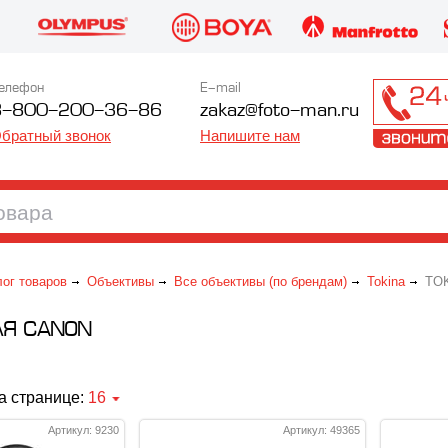
елефон
E-mail
8-800-200-36-86
zakaz@foto-man.ru
братный звонок
Напишите нам
лог товаров
Объективы
Все объективы (по брендам)
Tokina
TOK
ЛЯ CANON
а странице:
16
Артикул: 9230
Артикул: 49365