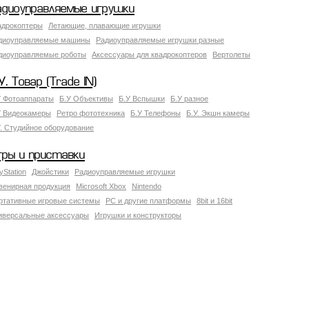
адиоуправляемые игрушки
адрокоптеры
Летающие, плавающие игрушки
диоуправляемые машины
Радиоуправляемые игрушки разные
диоуправляемые роботы
Аксессуары для квадрокоптеров
Вертолеты
У. Товар (Trade IN)
У Фотоаппараты
Б.У Объективы
Б.У Вспышки
Б.У разное
У Видеокамеры
Ретро фототехника
Б.У Телефоны
Б.У. Экшн камеры
У. Студийное оборудование
гры и приставки
yStation
Джойстики
Радиоуправляемые игрушки
венирная продукция
Microsoft Xbox
Nintendo
ртативные игровые системы
PC и другие платформы
8bit и 16bit
иверсальные аксессуары
Игрушки и конструкторы