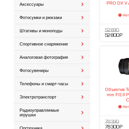
PRO DX V 
Аксессуары
Нет
Фотосумки и рюкзаки
52 890
Штативы и моноподы
52 800 Р
Спортивное снаряжение
Аналоговая фотография
Фотосувениры
Телефоны и смарт-часы
Объектив To
mm F/2.0 
Электротранспорт
C
Нет
Радиоуправляемые
игрушки
78 390
78 300 Р
Оргтехника