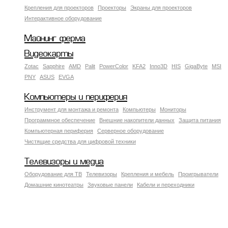
Крепления для проекторов
Проекторы
Экраны для проекторов
Интерактивное оборудование
Майнинг ферма
Видеокарты
Zotac
Sapphire
AMD
Palit
PowerColor
KFA2
Inno3D
HIS
GigaByte
MSI
PNY
ASUS
EVGA
Компьютеры и периферия
Инструмент для монтажа и ремонта
Компьютеры
Мониторы
Программное обеспечение
Внешние накопители данных
Защита питания
Компьютерная периферия
Серверное оборудование
Чистящие средства для цифровой техники
Телевизоры и медиа
Оборудование для ТВ
Телевизоры
Крепления и мебель
Проигрыватели
Домашние кинотеатры
Звуковые панели
Кабели и переходники