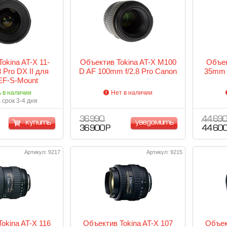
okina AT-X 11-
Объектив Tokina AT-X M100
Объек
 Pro DX II для
D AF 100mm f/2.8 Pro Canon
35mm f
EF-S-Mount
ь в наличии
Нет в наличии
 срок 3-4 дня
36 990
44 69
купить
уведомить
36 900 Р
44 600
Артикул: 9217
Артикул: 9215
okina AT-X 116
Объектив Tokina AT-X 107
Объек