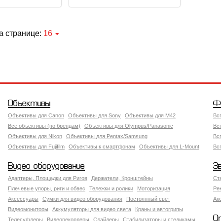
а странице:
16
Объективы
Ф
Объективы для Canon
Объективы для Sony
Объективы для M42
Вс
Все объективы (по брендам)
Объективы для Olympus/Panasonic
Вс
Объективы для Nikon
Объективы для Pentax/Samsung
Вс
Объективы для Fujifilm
Объективы к смартфонам
Объективы для L-Mount
Вс
Видео оборудование
З
Адаптеры, Площадки для Ригов
Держатели, Кронштейны
Ст
Плечевые упоры, риги и обвес
Тележки и ролики
Моторизация
Ре
Аксессуары
Сумки для видео оборудования
Постоянный свет
Ак
Видеомониторы
Аккумуляторы для видео света
Краны и автогрипы
О
Телесуфлеры
Видеорекордеры
Слайдеры
Стабилизаторы и стедикамы