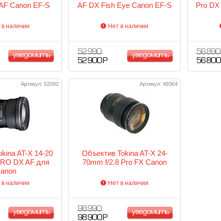
AF Canon EF-S
AF DX Fish Eye Canon EF-S
Pro DX
 в наличии
Нет в наличии
52 990
56 890
уведомить
уведомить
52 900 Р
56 800
Артикул: 52092
Артикул: 49364
kina AT-X 14-20
Объектив Tokina AT-X 24-
PRO DX AF для
70mm f/2.8 Pro FX Canon
anon
 в наличии
Нет в наличии
98 990
уведомить
уведомить
98 900 Р