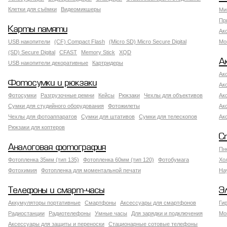
Клетки для съёмки
Видеомикшеры
Ми
Пр
Карты памяти
Ак
USB накопители
(CF) Compact Flash
(Micro SD) Micro Secure Digital
Мо
(SD) Secure Digital
CFAST
Memory Stick
XQD
А
USB накопители декоративные
Картридеры
Ак
Фотосумки и рюкзаки
Ак
Фотосумки
Разгрузочные ремни
Кейсы
Рюкзаки
Чехлы для объективов
Ак
Сумки для студийного оборудования
Фотожилеты
Ак
Чехлы для фотоаппаратов
Сумки для штативов
Сумки для телескопов
Ак
Рюкзаки для коптеров
С
Аналоговая фотография
Пн
Фотопленка 35мм (тип 135)
Фотопленка 60мм (тип 120)
Фотобумага
Хо
Фотохимия
Фотопленка для моментальной печати
На
Телефоны и смарт-часы
Э
Аккумуляторы портативные
Смартфоны
Аксессуары для смартфонов
Ги
Радиостанции
Радиотелефоны
Умные часы
Для зарядки и подключения
Мо
Аксессуары для защиты и переноски
Стационарные сотовые телефоны