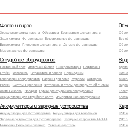
Фото и видео
Объ
Зеркальные фотоаппараты
Объективы
Компактные фотоаппараты
Объек
Экшн камеры
Фотовспышки
Беззеркальные фотоаппараты
Все о
Видеокамеры
Пленочные фотоаппараты
Детские фотоаппараты
Объек
Моментальные фотоаппараты
Объект
Студийное оборудование
Вид
Постоянный свет
Импульсный свет
Синхронизаторы
Софтбоксы
Адапт
Стойки
Фотозонты
Отражатели и панели
Переходники
Плече
Генераторы спецэффектов
Патроны для ламп
Журавли
Фотофоны
Аксес
Ролики
Системы крепления
Фотобоксы и столы для предметной съемки
Видео
Лампы и колбы
Насадки
Сумки для студийного оборудования
Теле
Аккумуляторы для студийного света
Измерительное оборудование
Клетк
Аккумуляторы и зарядные устройства
Кар
Аккумуляторы для фотоаппаратов
Аккумуляторы для телефонов
USB н
Зарядные устройства для фотоаппаратов
Зарядные устройства AA/AAA
(SD) S
Батарейки (элементы питания)
Сетевые адаптеры
USB н