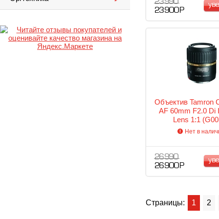
23 990
ув
23 900 Р
Объектив Tamron 
AF 60mm F2.0 Di I
Lens 1:1 (G00
Нет в налич
26 990
ув
26 900 Р
Страницы:
1
2