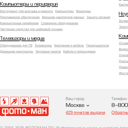
Компьютеры и периферия
Картр
Инструмент для монтажа и ремонта
Компьютеры
Мониторы
Ноу
Программное обеспечение
Внешние накопители данных
Защита питания
Антив
Компьютерная периферия
Серверное оборудование
Элект
Чистящие средства для цифровой техники
Ком
Телевизоры и медиа
Охлаж
Оборудование для ТВ
Телевизоры
Крепления и мебель
Проигрыватели
Видео
Домашние кинотеатры
Звуковые панели
Кабели и переходники
Опера
Платы
Приво
Жестк
Ваш город
Телефон
Москва
8-800
429 пунктов выдачи
Обратны
© 2004-2026 ФОТОМАН.РУ. Информация о ценах и наличии товар