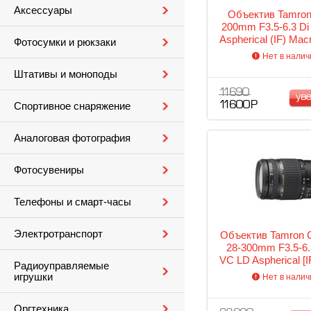
Аксессуары
Объектив Tamron
200mm F3.5-6.3 Di 
Aspherical (IF) Mac
Фотосумки и рюкзаки
Canon EF-S-m
Нет в налич
Штативы и моноподы
11 690
ув
11 600 Р
Спортивное снаряжение
Аналоговая фотография
Фотосувениры
Телефоны и смарт-часы
Электротранспорт
Объектив Tamron 
28-300mm F3.5-6.
VC LD Aspherical [I
Радиоуправляемые
игрушки
Нет в налич
Оргтехника