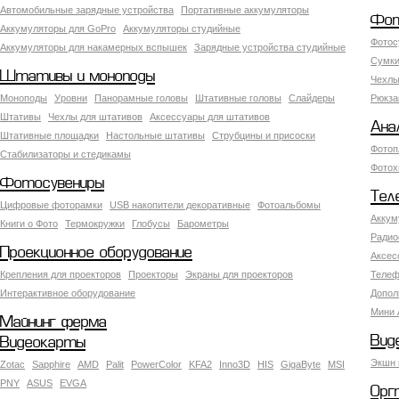
Автомобильные зарядные устройства
Портативные аккумуляторы
Фот
Аккумуляторы для GoPro
Аккумуляторы студийные
Фотос
Аккумуляторы для накамерных вспышек
Зарядные устройства студийные
Сумки
Штативы и моноподы
Чехлы
Моноподы
Уровни
Панорамные головы
Штативные головы
Слайдеры
Рюкза
Штативы
Чехлы для штативов
Аксессуары для штативов
Ана
Штативные площадки
Настольные штативы
Струбцины и присоски
Фотоп
Стабилизаторы и стедикамы
Фотох
Фотосувениры
Тел
Цифровые фоторамки
USB накопители декоративные
Фотоальбомы
Аккум
Книги о Фото
Термокружки
Глобусы
Барометры
Радио
Проекционное оборудование
Аксес
Крепления для проекторов
Проекторы
Экраны для проекторов
Телеф
Интерактивное оборудование
Допол
Мини 
Майнинг ферма
Вид
Видеокарты
Экшн 
Zotac
Sapphire
AMD
Palit
PowerColor
KFA2
Inno3D
HIS
GigaByte
MSI
PNY
ASUS
EVGA
Орг