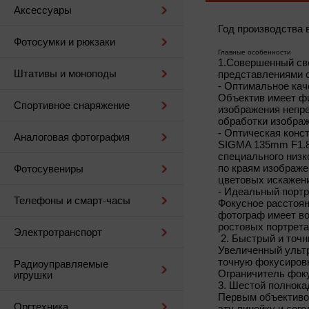
Аксессуары
Год производства 
Фотосумки и рюкзаки
Главные особенности
1.Совершенный св
Штативы и моноподы
представлениями о
- Оптимальное кач
Объектив имеет фи
Спортивное снаряжение
изображения непре
обработки изображ
- Оптическая конс
Аналоговая фотография
SIGMA 135mm F1.8 
специального низк
по краям изображе
Фотосувениры
цветовых искажени
- Идеальный порт
Телефоны и смарт-часы
Фокусное расстоян
фотограф имеет во
ростовых портрета
Электротранспорт
2. Быстрый и точ
Увеличенный ультр
точную фокусировк
Радиоуправляемые
Ограничитель фок
игрушки
3. Шестой полнока
Первым объективом
Оргтехника
эту линейку и сег