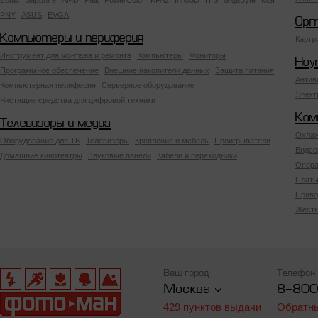
Zotac
Sapphire
AMD
Palit
PowerColor
KFA2
Inno3D
HIS
GigaByte
MSI
PNY
ASUS
EVGA
Орг
Компьютеры и периферия
Картр
Инструмент для монтажа и ремонта
Компьютеры
Мониторы
Ноу
Программное обеспечение
Внешние накопители данных
Защита питания
Антив
Компьютерная периферия
Серверное оборудование
Элект
Чистящие средства для цифровой техники
Ком
Телевизоры и медиа
Охлаж
Оборудование для ТВ
Телевизоры
Крепления и мебель
Проигрыватели
Видео
Домашние кинотеатры
Звуковые панели
Кабели и переходники
Опера
Платы
Приво
Жестк
Ваш город
Телефон
Москва
8-800
429 пунктов выдачи
Обратны