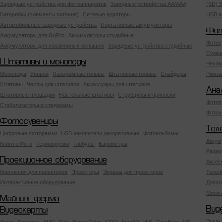
Зарядные устройства для фотоаппаратов
Зарядные устройства AA/AAA
(SD) S
Батарейки (элементы питания)
Сетевые адаптеры
USB н
Автомобильные зарядные устройства
Портативные аккумуляторы
Фот
Аккумуляторы для GoPro
Аккумуляторы студийные
Фотос
Аккумуляторы для накамерных вспышек
Зарядные устройства студийные
Сумки
Штативы и моноподы
Чехлы
Моноподы
Уровни
Панорамные головы
Штативные головы
Слайдеры
Рюкза
Штативы
Чехлы для штативов
Аксессуары для штативов
Ана
Штативные площадки
Настольные штативы
Струбцины и присоски
Фотоп
Стабилизаторы и стедикамы
Фотох
Фотосувениры
Тел
Цифровые фоторамки
USB накопители декоративные
Фотоальбомы
Аккум
Книги о Фото
Термокружки
Глобусы
Барометры
Радио
Проекционное оборудование
Аксес
Крепления для проекторов
Проекторы
Экраны для проекторов
Телеф
Интерактивное оборудование
Допол
Мини 
Майнинг ферма
Вид
Видеокарты
Экшн 