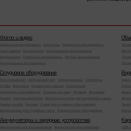
Фото и видео
Объ
Зеркальные фотоаппараты
Объективы
Компактные фотоаппараты
Объек
Экшн камеры
Фотовспышки
Беззеркальные фотоаппараты
Все о
Видеокамеры
Пленочные фотоаппараты
Детские фотоаппараты
Объек
Моментальные фотоаппараты
Объект
Студийное оборудование
Вид
Постоянный свет
Импульсный свет
Синхронизаторы
Софтбоксы
Адапт
Стойки
Фотозонты
Отражатели и панели
Переходники
Плече
Генераторы спецэффектов
Патроны для ламп
Журавли
Фотофоны
Аксес
Ролики
Системы крепления
Фотобоксы и столы для предметной съемки
Видео
Лампы и колбы
Насадки
Сумки для студийного оборудования
Теле
Аккумуляторы для студийного света
Измерительное оборудование
Клетк
Аккумуляторы и зарядные устройства
Кар
Аккумуляторы для фотоаппаратов
Аккумуляторы для телефонов
USB н