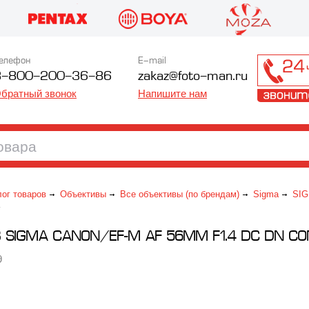
елефон
E-mail
8-800-200-36-86
zakaz@foto-man.ru
братный звонок
Напишите нам
лог товаров
Объективы
Все объективы (по брендам)
Sigma
SIG
y
 SIGMA CANON/EF-M AF 56MM F1.4 DC DN C
9