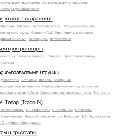
сессуары для экшн-камер
Аксессуары для микрофонов
сессуары для объективов
портивное снаряжение
евматика
Компасы
Металлоискатели
Оптические прицелы
лодная пристрелка
Фонари и ЛЦУ
Крепления для прицелов
ушники активные
Аксессуары
Фотоловушки
лектротранспорт
роскутеры
Электросамокаты
Самокат
Электровелосипеды
ноколеса
адиоуправляемые игрушки
адрокоптеры
Летающие, плавающие игрушки
диоуправляемые машины
Радиоуправляемые игрушки разные
диоуправляемые роботы
Аксессуары для квадрокоптеров
Вертолеты
У. Товар (Trade IN)
У Фотоаппараты
Б.У Объективы
Б.У Вспышки
Б.У разное
У Видеокамеры
Ретро фототехника
Б.У Телефоны
Б.У. Экшн камеры
У. Студийное оборудование
гры и приставки