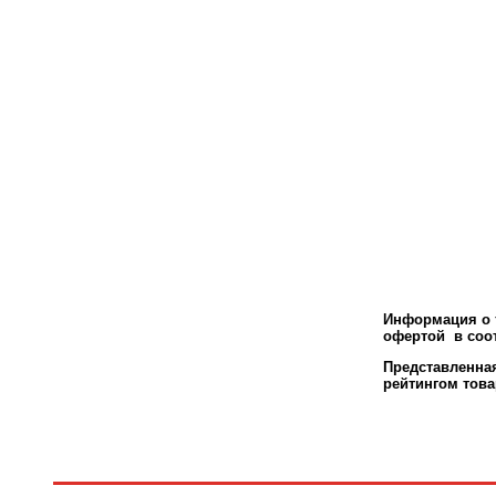
Информация о т
офертой в соот
Представленн
рейтингом това