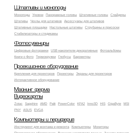
Штативы и моноподы
Моноподы
Уровни
Панорамные головы
Штативные головы
Слайдеры
Штативы
Чехлы для штативов
Аксессуары для штативов
Штативные площадки
Настольные штативы
Струбцины и присоски
Стабилизаторы и стедикамы
Фотосувениры
Цифровые фоторамки
USB накопители декоративные
Фотоальбомы
Книги о Фото
Термокружки
Глобусы
Барометры
Проекционное оборудование
Крепления для проекторов
Проекторы
Экраны для проекторов
Интерактивное оборудование
Майнинг ферма
Видеокарты
Zotac
Sapphire
AMD
Palit
PowerColor
KFA2
Inno3D
HIS
GigaByte
MSI
PNY
ASUS
EVGA
Компьютеры и периферия
Инструмент для монтажа и ремонта
Компьютеры
Мониторы