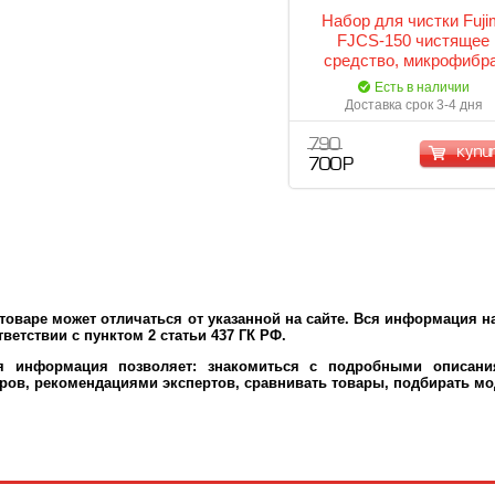
Набор для чистки Fuji
FJCS-150 чистящее
средство, микрофибра
кисточка, воздушная гр
Есть в наличии
салфетки
Доставка срок 3-4 дня
790
купи
700 Р
оваре может отличаться от указанной на сайте. Вся информация на
ветствии с пунктом 2 статьи 437 ГК РФ.
ая информация позволяет: знакомиться с подробными описания
ров, рекомендациями экспертов, сравнивать товары, подбирать мо