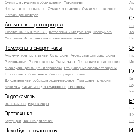
Сумки для студийного оборудования
Фотожилеты
Ак
Чехлы для фотоаппаратов
Сумки для штативов
Сумки для телескопов
Ак
Рюкзаки для коптеров
С
Аналоговая фотография
Пн
Фотопленка 35мм (тип 135)
Фотопленка 60мм (тип 120)
Фотобумага
Хо
Фотохимия
Фотопленка для моментальной печати
На
Телефоны и смарт-часы
Э
Аккумуляторы портативные
Смартфоны
Аксессуары для смартфонов
Ги
Радиостанции
Радиотелефоны
Умные часы
Для зарядки и подключения
Мо
Аксессуары для защиты и переноски
Стационарные сотовые телефоны
Р
Телефонные кабели
Автомобильные радиостанции
Кв
Дополнительные трубки для радиотелефонов
Проводные телефоны
Ра
Мини АТС
Объективы для смартфонов
Планшеты
Ра
Видеокамеры
Б.
Экшн камеры
Видеокамеры
Б.
Оргтехника
Б.
Картриджи
Техника для печати
Б.
Ноутбуки и планшеты
И