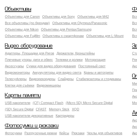
Объективы
Ф
Объективы для Canon
Объективы для Sony
Объективы для M42
Вс
Все объективы (по брендам)
Объективы для Olympus/Panasonic
Вс
Объективы для Nikon
Объективы для Pentax/Samsung
Вс
Объективы для Fujifilm
Объективы к смартфонам
Объективы для L-Mount
Вс
Видео оборудование
З
Адаптеры, Площадки для Ригов
Держатели, Кронштейны
Ст
Плечевые упоры, риги и обвес
Тележки и ролики
Моторизация
Ре
Аксессуары
Сумки для видео оборудования
Постоянный свет
Ак
Видеомониторы
Аккумуляторы для видео света
Краны и автогрипы
О
Телесуфлеры
Видеорекордеры
Слайдеры
Стабилизаторы и стедикамы
Ми
Клетки для съёмки
Видеомикшеры
Пр
Карты памяти
Ак
USB накопители
(CF) Compact Flash
(Micro SD) Micro Secure Digital
Мо
(SD) Secure Digital
CFAST
Memory Stick
XQD
А
USB накопители декоративные
Картридеры
Ак
Фотосумки и рюкзаки
Ак
Фотосумки
Разгрузочные ремни
Кейсы
Рюкзаки
Чехлы для объективов
Ак