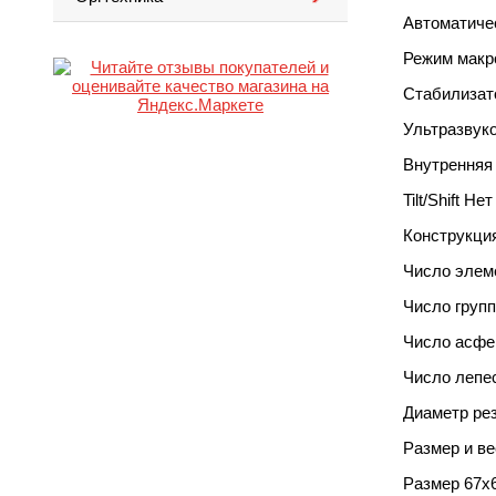
Автоматиче
Режим макр
Стабилизат
Ультразвук
Внутренняя
Tilt/Shift Не
Конструкци
Число элем
Число груп
Число асфе
Число лепе
Диаметр ре
Размер и ве
Размер 67x