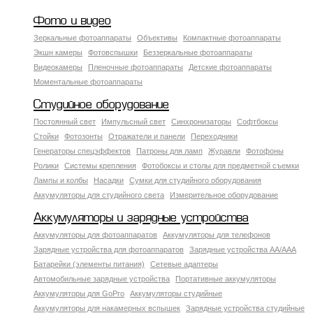
Фото и видео
Зеркальные фотоаппараты
Объективы
Компактные фотоаппараты
Экшн камеры
Фотовспышки
Беззеркальные фотоаппараты
Видеокамеры
Пленочные фотоаппараты
Детские фотоаппараты
Моментальные фотоаппараты
Студийное оборудование
Постоянный свет
Импульсный свет
Синхронизаторы
Софтбоксы
Стойки
Фотозонты
Отражатели и панели
Переходники
Генераторы спецэффектов
Патроны для ламп
Журавли
Фотофоны
Ролики
Системы крепления
Фотобоксы и столы для предметной съемки
Лампы и колбы
Насадки
Сумки для студийного оборудования
Аккумуляторы для студийного света
Измерительное оборудование
Аккумуляторы и зарядные устройства
Аккумуляторы для фотоаппаратов
Аккумуляторы для телефонов
Зарядные устройства для фотоаппаратов
Зарядные устройства AA/AAA
Батарейки (элементы питания)
Сетевые адаптеры
Автомобильные зарядные устройства
Портативные аккумуляторы
Аккумуляторы для GoPro
Аккумуляторы студийные
Аккумуляторы для накамерных вспышек
Зарядные устройства студийные