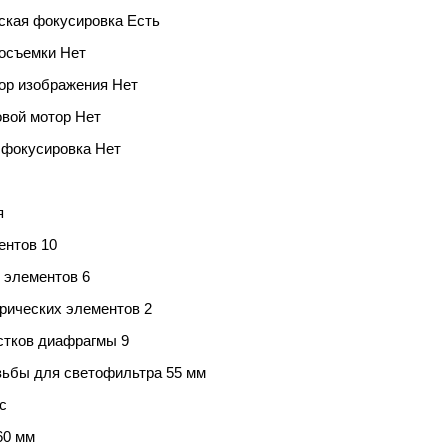
ская фокусировка Есть
осъемки Нет
ор изображения Нет
овой мотор Нет
 фокусировка Нет
т
я
ентов 10
п элементов 6
рических элементов 2
стков диафрагмы 9
зьбы для светофильтра 55 мм
с
60 мм