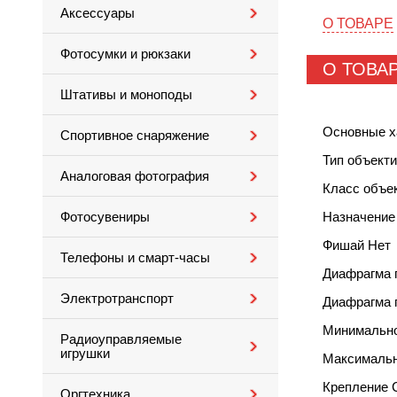
Аксессуары
О ТОВАРЕ
Фотосумки и рюкзаки
О ТОВА
Штативы и моноподы
Основные х
Спортивное снаряжение
Тип объект
Аналоговая фотография
Класс объе
Назначение
Фотосувениры
Фишай Нет
Телефоны и смарт-часы
Диафрагма 
Электротранспорт
Диафрагма 
Минимально
Радиоуправляемые
игрушки
Максимальн
Крепление 
Оргтехника