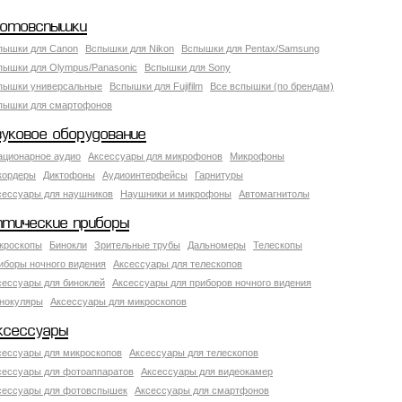
отовспышки
пышки для Canon
Вспышки для Nikon
Вспышки для Pentax/Samsung
пышки для Olympus/Panasonic
Вспышки для Sony
пышки универсальные
Вспышки для Fujifilm
Все вспышки (по брендам)
пышки для смартофонов
вуковое оборудование
ационарное аудио
Аксессуары для микрофонов
Микрофоны
кордеры
Диктофоны
Аудиоинтерфейсы
Гарнитуры
сессуары для наушников
Наушники и микрофоны
Автомагнитолы
птические приборы
кроскопы
Бинокли
Зрительные трубы
Дальномеры
Телескопы
иборы ночного видения
Аксессуары для телескопов
сессуары для биноклей
Аксессуары для приборов ночного видения
нокуляры
Аксессуары для микроскопов
ксессуары
сессуары для микроскопов
Аксессуары для телескопов
сессуары для фотоаппаратов
Аксессуары для видеокамер
сессуары для фотовспышек
Аксессуары для смартфонов