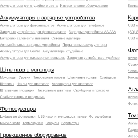
Аккумуляторы для студийного света
Измерительное оборудование
Клетк
Аккумуляторы и зарядные устройства
Кар
Аккумуляторы для фотоаппаратов
Аккумуляторы для телефонов
USB н
Зарядные устройства для фотоаппаратов
Зарядные устройства AA/AAA
(SD) S
Батарейки (элементы питания)
Сетевые адаптеры
USB н
Автомобильные зарядные устройства
Портативные аккумуляторы
Фот
Аккумуляторы для GoPro
Аккумуляторы студийные
Аккумуляторы для накамерных вспышек
Зарядные устройства студийные
Фотос
Сумки
Штативы и моноподы
Чехлы
Моноподы
Уровни
Панорамные головы
Штативные головы
Слайдеры
Рюкза
Штативы
Чехлы для штативов
Аксессуары для штативов
Ана
Штативные площадки
Настольные штативы
Струбцины и присоски
Стабилизаторы и стедикамы
Фотоп
Фотох
Фотосувениры
Тел
Цифровые фоторамки
USB накопители декоративные
Фотоальбомы
Книги о Фото
Термокружки
Глобусы
Барометры
Аккум
Радио
Проекционное оборудование
Аксес