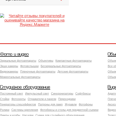
Фото и видео
Объ
Зеркальные фотоаппараты
Объективы
Компактные фотоаппараты
Объек
Экшн камеры
Фотовспышки
Беззеркальные фотоаппараты
Все о
Видеокамеры
Пленочные фотоаппараты
Детские фотоаппараты
Объек
Моментальные фотоаппараты
Объект
Студийное оборудование
Вид
Постоянный свет
Импульсный свет
Синхронизаторы
Софтбоксы
Адапт
Стойки
Фотозонты
Отражатели и панели
Переходники
Плече
Генераторы спецэффектов
Патроны для ламп
Журавли
Фотофоны
Аксес
Ролики
Системы крепления
Фотобоксы и столы для предметной съемки
Видео
Лампы и колбы
Насадки
Сумки для студийного оборудования
Теле