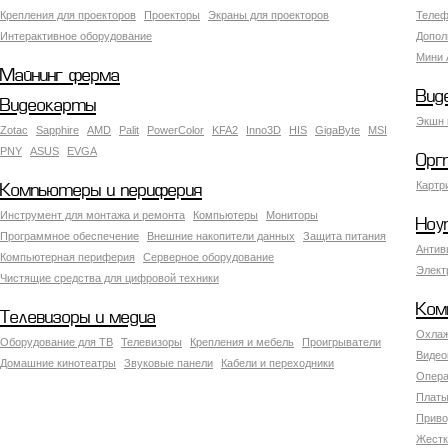
Крепления для проекторов
Проекторы
Экраны для проекторов
Телеф
Интерактивное оборудование
Допол
Мини 
Майнинг ферма
Вид
Видеокарты
Экшн 
Zotac
Sapphire
AMD
Palit
PowerColor
KFA2
Inno3D
HIS
GigaByte
MSI
PNY
ASUS
EVGA
Орг
Картр
Компьютеры и периферия
Инструмент для монтажа и ремонта
Компьютеры
Мониторы
Ноу
Программное обеспечение
Внешние накопители данных
Защита питания
Антив
Компьютерная периферия
Серверное оборудование
Элект
Чистящие средства для цифровой техники
Ком
Телевизоры и медиа
Охлаж
Оборудование для ТВ
Телевизоры
Крепления и мебель
Проигрыватели
Видео
Домашние кинотеатры
Звуковые панели
Кабели и переходники
Опера
Платы
Приво
Жестк