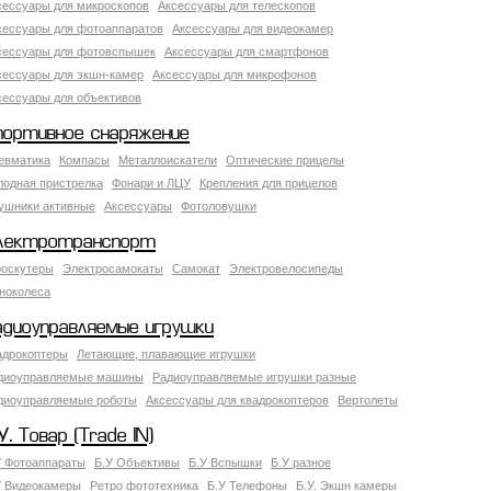
сессуары для микроскопов
Аксессуары для телескопов
сессуары для фотоаппаратов
Аксессуары для видеокамер
сессуары для фотовспышек
Аксессуары для смартфонов
сессуары для экшн-камер
Аксессуары для микрофонов
сессуары для объективов
портивное снаряжение
евматика
Компасы
Металлоискатели
Оптические прицелы
лодная пристрелка
Фонари и ЛЦУ
Крепления для прицелов
ушники активные
Аксессуары
Фотоловушки
лектротранспорт
роскутеры
Электросамокаты
Самокат
Электровелосипеды
ноколеса
адиоуправляемые игрушки
адрокоптеры
Летающие, плавающие игрушки
диоуправляемые машины
Радиоуправляемые игрушки разные
диоуправляемые роботы
Аксессуары для квадрокоптеров
Вертолеты
У. Товар (Trade IN)
У Фотоаппараты
Б.У Объективы
Б.У Вспышки
Б.У разное
У Видеокамеры
Ретро фототехника
Б.У Телефоны
Б.У. Экшн камеры