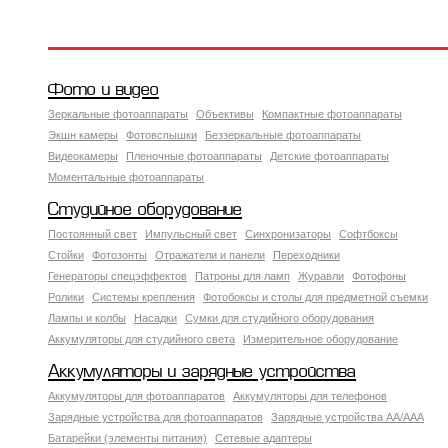
Фото и видео
Зеркальные фотоаппараты
Объективы
Компактные фотоаппараты
Экшн камеры
Фотовспышки
Беззеркальные фотоаппараты
Видеокамеры
Пленочные фотоаппараты
Детские фотоаппараты
Моментальные фотоаппараты
Студийное оборудование
Постоянный свет
Импульсный свет
Синхронизаторы
Софтбоксы
Стойки
Фотозонты
Отражатели и панели
Переходники
Генераторы спецэффектов
Патроны для ламп
Журавли
Фотофоны
Ролики
Системы крепления
Фотобоксы и столы для предметной съемки
Лампы и колбы
Насадки
Сумки для студийного оборудования
Аккумуляторы для студийного света
Измерительное оборудование
Аккумуляторы и зарядные устройства
Аккумуляторы для фотоаппаратов
Аккумуляторы для телефонов
Зарядные устройства для фотоаппаратов
Зарядные устройства AA/AAA
Батарейки (элементы питания)
Сетевые адаптеры