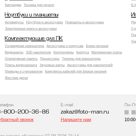
Картриджи
Техника для печати
Б.
Ноутбуки и планшеты
И
Антивирусы
Ноутбуки и аксессуары
Планшеты и аксессуары
Pla
Электронные книги и аксессуары
Су
По
Комплектующие для ПК
Ун
Охлаждение компьютера
Аксессуары к корпусам
Блоки питания
Видеокарты
SSD накопители
Контроллеры
Корпуса
Материнские платы
Оперативная память
Процессоры
Тюнеры для компьютера
Платы видеозахвата
Звуковые карты
Аксессуары для накопителей
Приводы и считыватели
Комплекты кабелей для блоков питания
Жесткие диски
елефон
E-mail
Пн-П
8-800-200-36-86
zakaz@foto-man.ru
братный звонок
Напишите нам
10:00
 товара обновлена 07.08.2026 21:14