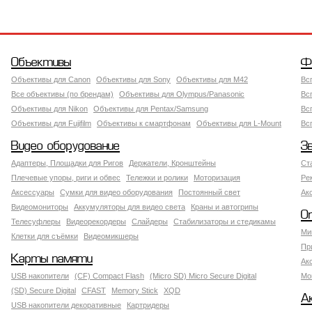
Объективы
Ф
Объективы для Canon
Объективы для Sony
Объективы для M42
Вс
Все объективы (по брендам)
Объективы для Olympus/Panasonic
Вс
Объективы для Nikon
Объективы для Pentax/Samsung
Вс
Объективы для Fujifilm
Объективы к смартфонам
Объективы для L-Mount
Вс
Видео оборудование
З
Адаптеры, Площадки для Ригов
Держатели, Кронштейны
Ст
Плечевые упоры, риги и обвес
Тележки и ролики
Моторизация
Ре
Аксессуары
Сумки для видео оборудования
Постоянный свет
Ак
Видеомониторы
Аккумуляторы для видео света
Краны и автогрипы
О
Телесуфлеры
Видеорекордеры
Слайдеры
Стабилизаторы и стедикамы
Ми
Клетки для съёмки
Видеомикшеры
Пр
Карты памяти
Ак
USB накопители
(CF) Compact Flash
(Micro SD) Micro Secure Digital
Мо
(SD) Secure Digital
CFAST
Memory Stick
XQD
А
USB накопители декоративные
Картридеры