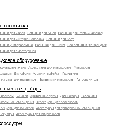
отовспышки
пышки для Canon
Вспышки для Nikon
Вспышки для Pentax/Samsung
пышки для Olympus/Panasonic
Вспышки для Sony
пышки универсальные
Вспышки для Fujifilm
Все вспышки (по брендам)
пышки для смартофонов
вуковое оборудование
ационарное аудио
Аксессуары для микрофонов
Микрофоны
кордеры
Диктофоны
Аудиоинтерфейсы
Гарнитуры
сессуары для наушников
Наушники и микрофоны
Автомагнитолы
птические приборы
кроскопы
Бинокли
Зрительные трубы
Дальномеры
Телескопы
иборы ночного видения
Аксессуары для телескопов
сессуары для биноклей
Аксессуары для приборов ночного видения
нокуляры
Аксессуары для микроскопов
ксессуары