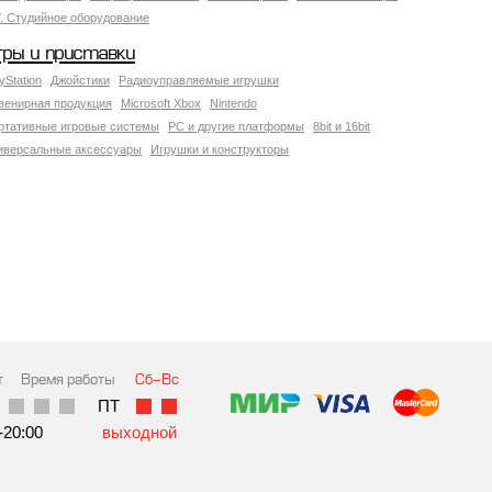
У. Студийное оборудование
гры и приставки
yStation
Джойстики
Радиоуправляемые игрушки
венирная продукция
Microsoft Xbox
Nintendo
ртативные игровые системы
PC и другие платформы
8bit и 16bit
иверсальные аксессуары
Игрушки и конструкторы
т
Время работы
Сб-Вс
ПТ
-20:00
выходной