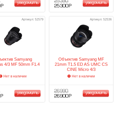
25 390
уведомить
уведомить
 Р
25 300 Р
Артикул: 52579
Артикул: 52536
ъектив Samyang
Объектив Samyang MF
s 4/3 MF 50mm F1.4
21mm T1.5 ED AS UMC CS
CINE Micro 4/3
Нет в наличии
Нет в наличии
26 990
уведомить
уведомить
 Р
26 900 Р