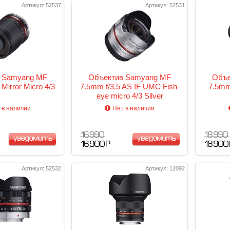
Артикул: 52537
Артикул: 52531
 Samyang MF
Объектив Samyang MF
Объе
Mirror Micro 4/3
7.5mm f/3.5 AS IF UMC Fish-
7.5mm
eye micro 4/3 Silver
 в наличии
Нет в наличии
16 990
18 990
уведомить
уведомить
16 900 Р
18 900
Артикул: 52532
Артикул: 12092