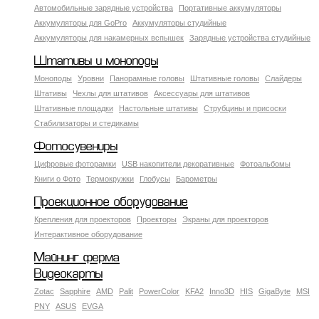
Автомобильные зарядные устройства
Портативные аккумуляторы
Аккумуляторы для GoPro
Аккумуляторы студийные
Аккумуляторы для накамерных вспышек
Зарядные устройства студийные
Штативы и моноподы
Моноподы
Уровни
Панорамные головы
Штативные головы
Слайдеры
Штативы
Чехлы для штативов
Аксессуары для штативов
Штативные площадки
Настольные штативы
Струбцины и присоски
Стабилизаторы и стедикамы
Фотосувениры
Цифровые фоторамки
USB накопители декоративные
Фотоальбомы
Книги о Фото
Термокружки
Глобусы
Барометры
Проекционное оборудование
Крепления для проекторов
Проекторы
Экраны для проекторов
Интерактивное оборудование
Майнинг ферма
Видеокарты
Zotac
Sapphire
AMD
Palit
PowerColor
KFA2
Inno3D
HIS
GigaByte
MSI
PNY
ASUS
EVGA