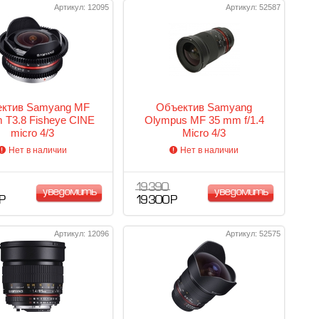
Артикул: 12095
Артикул: 52587
ктив Samyang MF
Объектив Samyang
 T3.8 Fisheye CINE
Olympus MF 35 mm f/1.4
micro 4/3
Micro 4/3
Нет в наличии
Нет в наличии
19 390
уведомить
уведомить
 Р
19 300 Р
Артикул: 12096
Артикул: 52575