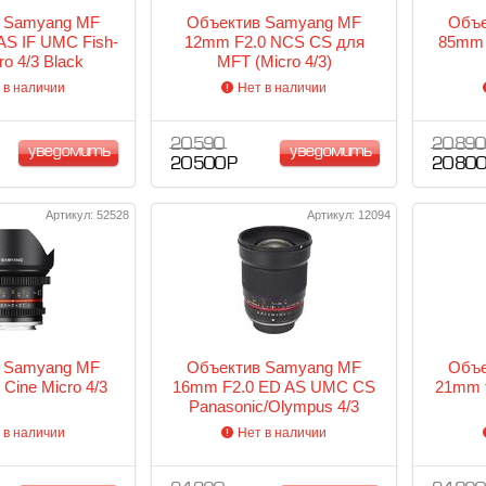
 Samyang MF
Объектив Samyang MF
Объе
 AS IF UMC Fish-
12mm F2.0 NCS CS для
85mm f
ro 4/3 Black
MFT (Micro 4/3)
 в наличии
Нет в наличии
20 590
20 890
уведомить
уведомить
20 500 Р
20 800
Артикул: 52528
Артикул: 12094
 Samyang MF
Объектив Samyang MF
Объе
Cine Micro 4/3
16mm F2.0 ED AS UMC CS
21mm 
Panasonic/Olympus 4/3
 в наличии
Нет в наличии