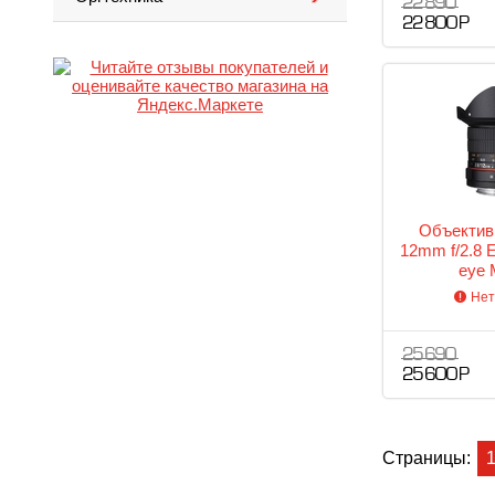
22 890
22 800 Р
Объектив
12mm f/2.8 
eye 
Нет
25 690
25 600 Р
Страницы: