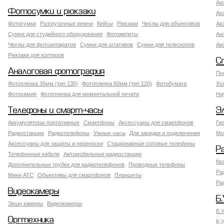
Ак
Фотосумки и рюкзаки
Ак
Фотосумки
Разгрузочные ремни
Кейсы
Рюкзаки
Чехлы для объективов
Ак
Сумки для студийного оборудования
Фотожилеты
Ак
Чехлы для фотоаппаратов
Сумки для штативов
Сумки для телескопов
Ак
Рюкзаки для коптеров
С
Аналоговая фотография
Пн
Фотопленка 35мм (тип 135)
Фотопленка 60мм (тип 120)
Фотобумага
Хо
Фотохимия
Фотопленка для моментальной печати
На
Телефоны и смарт-часы
Э
Аккумуляторы портативные
Смартфоны
Аксессуары для смартфонов
Ги
Радиостанции
Радиотелефоны
Умные часы
Для зарядки и подключения
Мо
Аксессуары для защиты и переноски
Стационарные сотовые телефоны
Р
Телефонные кабели
Автомобильные радиостанции
Кв
Дополнительные трубки для радиотелефонов
Проводные телефоны
Ра
Мини АТС
Объективы для смартфонов
Планшеты
Ра
Видеокамеры
Б.
Экшн камеры
Видеокамеры
Б.
Оргтехника
Б.