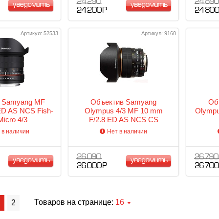
24 290
24 890
уведомить
уведомить
24 200 Р
24 800
Артикул: 52533
Артикул: 9160
 Samyang MF
Объектив Samyang
Об
ED AS NCS Fish-
Olympus 4/3 MF 10 mm
Olympu
Micro 4/3
F/2.8 ED AS NCS CS
 в наличии
Нет в наличии
26 090
26 790
уведомить
уведомить
26 000 Р
26 700
Товаров на странице:
16
1
2