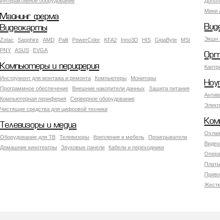
Интерактивное оборудование
Допол
Мини 
Майнинг ферма
Вид
Видеокарты
Экшн 
Zotac
Sapphire
AMD
Palit
PowerColor
KFA2
Inno3D
HIS
GigaByte
MSI
PNY
ASUS
EVGA
Орг
Компьютеры и периферия
Картр
Инструмент для монтажа и ремонта
Компьютеры
Мониторы
Ноу
Программное обеспечение
Внешние накопители данных
Защита питания
Антив
Компьютерная периферия
Серверное оборудование
Элект
Чистящие средства для цифровой техники
Ком
Телевизоры и медиа
Охлаж
Оборудование для ТВ
Телевизоры
Крепления и мебель
Проигрыватели
Видео
Домашние кинотеатры
Звуковые панели
Кабели и переходники
Опера
Платы
Приво
Жестк