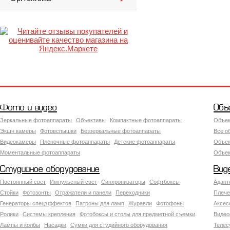
Фото и видео
Объ
Зеркальные фотоаппараты
Объективы
Компактные фотоаппараты
Объек
Экшн камеры
Фотовспышки
Беззеркальные фотоаппараты
Все о
Видеокамеры
Пленочные фотоаппараты
Детские фотоаппараты
Объек
Моментальные фотоаппараты
Объект
Студийное оборудование
Вид
Постоянный свет
Импульсный свет
Синхронизаторы
Софтбоксы
Адапт
Стойки
Фотозонты
Отражатели и панели
Переходники
Плече
Генераторы спецэффектов
Патроны для ламп
Журавли
Фотофоны
Аксес
Ролики
Системы крепления
Фотобоксы и столы для предметной съемки
Видео
Лампы и колбы
Насадки
Сумки для студийного оборудования
Теле