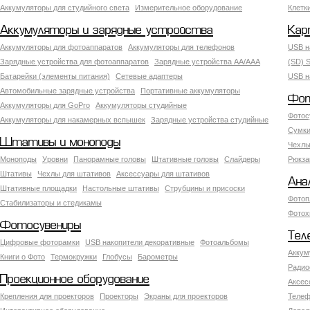
Аккумуляторы для студийного света
Измерительное оборудование
Клетк
Аккумуляторы и зарядные устройства
Кар
Аккумуляторы для фотоаппаратов
Аккумуляторы для телефонов
USB н
Зарядные устройства для фотоаппаратов
Зарядные устройства AA/AAA
(SD) S
Батарейки (элементы питания)
Сетевые адаптеры
USB н
Автомобильные зарядные устройства
Портативные аккумуляторы
Фот
Аккумуляторы для GoPro
Аккумуляторы студийные
Фотос
Аккумуляторы для накамерных вспышек
Зарядные устройства студийные
Сумки
Штативы и моноподы
Чехлы
Моноподы
Уровни
Панорамные головы
Штативные головы
Слайдеры
Рюкза
Штативы
Чехлы для штативов
Аксессуары для штативов
Ана
Штативные площадки
Настольные штативы
Струбцины и присоски
Фотоп
Стабилизаторы и стедикамы
Фотох
Фотосувениры
Тел
Цифровые фоторамки
USB накопители декоративные
Фотоальбомы
Аккум
Книги о Фото
Термокружки
Глобусы
Барометры
Радио
Проекционное оборудование
Аксес
Крепления для проекторов
Проекторы
Экраны для проекторов
Телеф