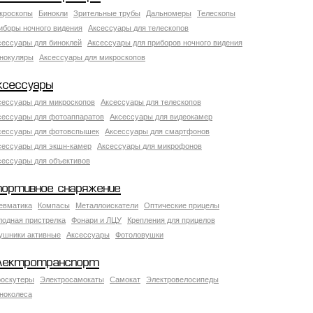
кроскопы
Бинокли
Зрительные трубы
Дальномеры
Телескопы
иборы ночного видения
Аксессуары для телескопов
сессуары для биноклей
Аксессуары для приборов ночного видения
нокуляры
Аксессуары для микроскопов
ксессуары
сессуары для микроскопов
Аксессуары для телескопов
сессуары для фотоаппаратов
Аксессуары для видеокамер
сессуары для фотовспышек
Аксессуары для смартфонов
сессуары для экшн-камер
Аксессуары для микрофонов
сессуары для объективов
портивное снаряжение
евматика
Компасы
Металлоискатели
Оптические прицелы
лодная пристрелка
Фонари и ЛЦУ
Крепления для прицелов
ушники активные
Аксессуары
Фотоловушки
лектротранспорт
роскутеры
Электросамокаты
Самокат
Электровелосипеды
ноколеса