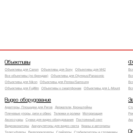
Объективы
Ф
Объективы для Canon
Объективы для Sony
Объективы для M42
Вс
Все объективы (по брендам)
Объективы для Olympus/Panasonic
Вс
Объективы для Nikon
Объективы для Pentax/Samsung
Вс
Объективы для Fujifilm
Объективы к смартфонам
Объективы для L-Mount
Вс
Видео оборудование
З
Адаптеры, Площадки для Ригов
Держатели, Кронштейны
Ст
Плечевые упоры, риги и обвес
Тележки и ролики
Моторизация
Ре
Аксессуары
Сумки для видео оборудования
Постоянный свет
Ак
Видеомониторы
Аккумуляторы для видео света
Краны и автогрипы
О
Телесуфлеры
Видеорекордеры
Слайдеры
Стабилизаторы и стедикамы