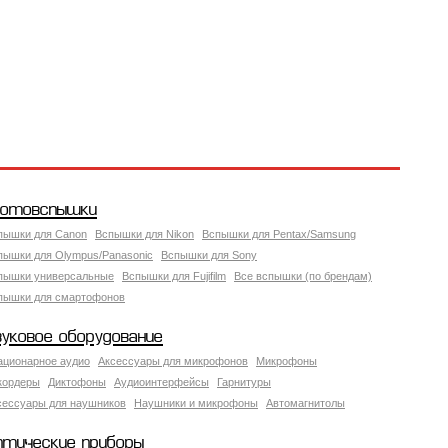
отовспышки
пышки для Canon
Вспышки для Nikon
Вспышки для Pentax/Samsung
пышки для Olympus/Panasonic
Вспышки для Sony
пышки универсальные
Вспышки для Fujifilm
Все вспышки (по брендам)
пышки для смартофонов
вуковое оборудование
ационарное аудио
Аксессуары для микрофонов
Микрофоны
кордеры
Диктофоны
Аудиоинтерфейсы
Гарнитуры
сессуары для наушников
Наушники и микрофоны
Автомагнитолы
птические приборы