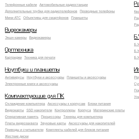
Р
Телефонные кабели
Автомобильные радиостанции
Дополнительные трубки для радиотелефонов
Проводные телефоны
Кв
Мини АТС
Объективы для смартфонов
Планшеты
Ра
Ра
Видеокамеры
Б.
Экшн камеры
Видеокамеры
Б.
Оргтехника
Б.
Картриджи
Техника для печати
Б.
Ноутбуки и планшеты
И
Антивирусы
Ноутбуки и аксессуары
Планшеты и аксессуары
Pla
Электронные книги и аксессуары
Су
По
Комплектующие для ПК
Ун
Охлаждение компьютера
Аксессуары к корпусам
Блоки питания
Видеокарты
SSD накопители
Контроллеры
Корпуса
Материнские платы
Оперативная память
Процессоры
Тюнеры для компьютера
Платы видеозахвата
Звуковые карты
Аксессуары для накопителей
Приводы и считыватели
Комплекты кабелей для блоков питания
Жесткие диски