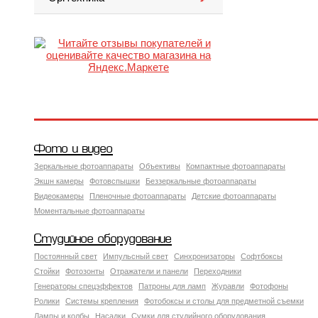
Фото и видео
Зеркальные фотоаппараты
Объективы
Компактные фотоаппараты
Экшн камеры
Фотовспышки
Беззеркальные фотоаппараты
Видеокамеры
Пленочные фотоаппараты
Детские фотоаппараты
Моментальные фотоаппараты
Студийное оборудование
Постоянный свет
Импульсный свет
Синхронизаторы
Софтбоксы
Стойки
Фотозонты
Отражатели и панели
Переходники
Генераторы спецэффектов
Патроны для ламп
Журавли
Фотофоны
Ролики
Системы крепления
Фотобоксы и столы для предметной съемки
Лампы и колбы
Насадки
Сумки для студийного оборудования