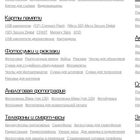
Клетки для съёмки
Видеомикшеры
Ми
Пр
Карты памяти
Ак
USB накопители
(CF) Compact Flash
(Micro SD) Micro Secure Digital
Мо
(SD) Secure Digital
CFAST
Memory Stick
XQD
А
USB накопители декоративные
Картридеры
Ак
Фотосумки и рюкзаки
Ак
Фотосумки
Разгрузочные ремни
Кейсы
Рюкзаки
Чехлы для объективов
Ак
Сумки для студийного оборудования
Фотожилеты
Ак
Чехлы для фотоаппаратов
Сумки для штативов
Сумки для телескопов
Ак
Рюкзаки для коптеров
С
Аналоговая фотография
Пн
Фотопленка 35мм (тип 135)
Фотопленка 60мм (тип 120)
Фотобумага
Хо
Фотохимия
Фотопленка для моментальной печати
На
Телефоны и смарт-часы
Э
Аккумуляторы портативные
Смартфоны
Аксессуары для смартфонов
Ги
Радиостанции
Радиотелефоны
Умные часы
Для зарядки и подключения
Мо
Аксессуары для защиты и переноски
Стационарные сотовые телефоны