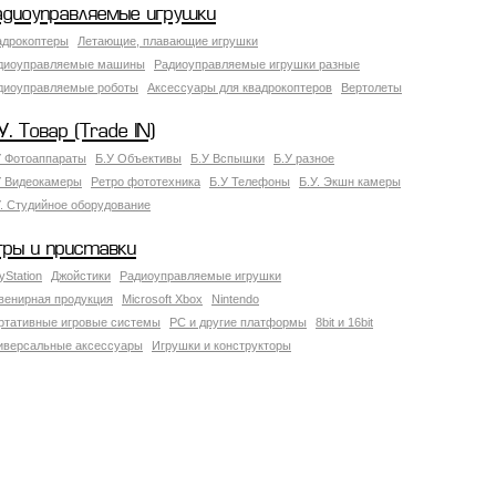
адиоуправляемые игрушки
адрокоптеры
Летающие, плавающие игрушки
диоуправляемые машины
Радиоуправляемые игрушки разные
диоуправляемые роботы
Аксессуары для квадрокоптеров
Вертолеты
У. Товар (Trade IN)
У Фотоаппараты
Б.У Объективы
Б.У Вспышки
Б.У разное
У Видеокамеры
Ретро фототехника
Б.У Телефоны
Б.У. Экшн камеры
У. Студийное оборудование
гры и приставки
yStation
Джойстики
Радиоуправляемые игрушки
венирная продукция
Microsoft Xbox
Nintendo
ртативные игровые системы
PC и другие платформы
8bit и 16bit
иверсальные аксессуары
Игрушки и конструкторы