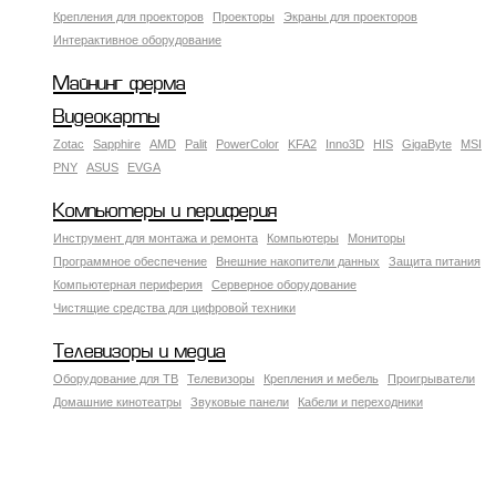
Крепления для проекторов
Проекторы
Экраны для проекторов
Интерактивное оборудование
Майнинг ферма
Видеокарты
Zotac
Sapphire
AMD
Palit
PowerColor
KFA2
Inno3D
HIS
GigaByte
MSI
PNY
ASUS
EVGA
Компьютеры и периферия
Инструмент для монтажа и ремонта
Компьютеры
Мониторы
Программное обеспечение
Внешние накопители данных
Защита питания
Компьютерная периферия
Серверное оборудование
Чистящие средства для цифровой техники
Телевизоры и медиа
Оборудование для ТВ
Телевизоры
Крепления и мебель
Проигрыватели
Домашние кинотеатры
Звуковые панели
Кабели и переходники