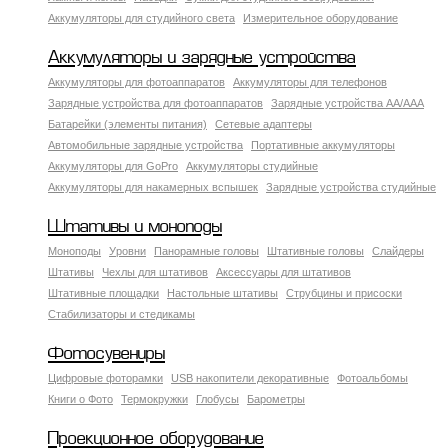
Аккумуляторы для студийного света
Измерительное оборудование
Аккумуляторы и зарядные устройства
Аккумуляторы для фотоаппаратов
Аккумуляторы для телефонов
Зарядные устройства для фотоаппаратов
Зарядные устройства AA/AAA
Батарейки (элементы питания)
Сетевые адаптеры
Автомобильные зарядные устройства
Портативные аккумуляторы
Аккумуляторы для GoPro
Аккумуляторы студийные
Аккумуляторы для накамерных вспышек
Зарядные устройства студийные
Штативы и моноподы
Моноподы
Уровни
Панорамные головы
Штативные головы
Слайдеры
Штативы
Чехлы для штативов
Аксессуары для штативов
Штативные площадки
Настольные штативы
Струбцины и присоски
Стабилизаторы и стедикамы
Фотосувениры
Цифровые фоторамки
USB накопители декоративные
Фотоальбомы
Книги о Фото
Термокружки
Глобусы
Барометры
Проекционное оборудование