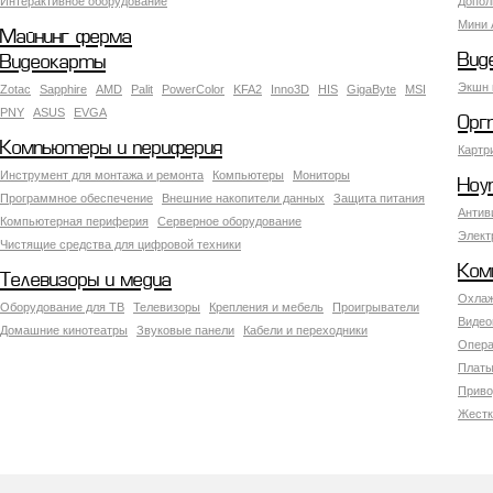
Интерактивное оборудование
Допол
Мини 
Майнинг ферма
Вид
Видеокарты
Экшн 
Zotac
Sapphire
AMD
Palit
PowerColor
KFA2
Inno3D
HIS
GigaByte
MSI
PNY
ASUS
EVGA
Орг
Компьютеры и периферия
Картр
Инструмент для монтажа и ремонта
Компьютеры
Мониторы
Ноу
Программное обеспечение
Внешние накопители данных
Защита питания
Антив
Компьютерная периферия
Серверное оборудование
Элект
Чистящие средства для цифровой техники
Ком
Телевизоры и медиа
Охлаж
Оборудование для ТВ
Телевизоры
Крепления и мебель
Проигрыватели
Видео
Домашние кинотеатры
Звуковые панели
Кабели и переходники
Опера
Платы
Приво
Жестк