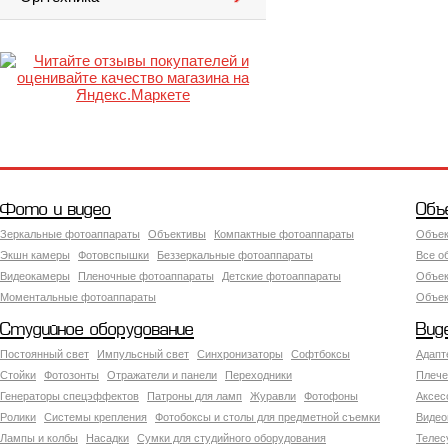
Фото и видео
Объ
Зеркальные фотоаппараты
Объективы
Компактные фотоаппараты
Объек
Экшн камеры
Фотовспышки
Беззеркальные фотоаппараты
Все о
Видеокамеры
Пленочные фотоаппараты
Детские фотоаппараты
Объек
Моментальные фотоаппараты
Объект
Студийное оборудование
Вид
Постоянный свет
Импульсный свет
Синхронизаторы
Софтбоксы
Адапт
Стойки
Фотозонты
Отражатели и панели
Переходники
Плече
Генераторы спецэффектов
Патроны для ламп
Журавли
Фотофоны
Аксес
Ролики
Системы крепления
Фотобоксы и столы для предметной съемки
Видео
Лампы и колбы
Насадки
Сумки для студийного оборудования
Теле