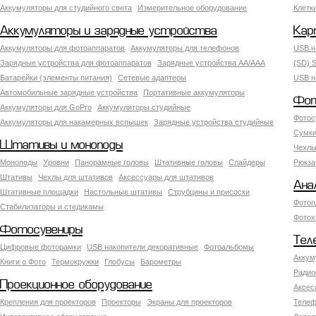
Аккумуляторы для студийного света
Измерительное оборудование
Клетк
Аккумуляторы и зарядные устройства
Кар
Аккумуляторы для фотоаппаратов
Аккумуляторы для телефонов
USB н
Зарядные устройства для фотоаппаратов
Зарядные устройства AA/AAA
(SD) S
Батарейки (элементы питания)
Сетевые адаптеры
USB н
Автомобильные зарядные устройства
Портативные аккумуляторы
Фот
Аккумуляторы для GoPro
Аккумуляторы студийные
Фотос
Аккумуляторы для накамерных вспышек
Зарядные устройства студийные
Сумки
Штативы и моноподы
Чехлы
Моноподы
Уровни
Панорамные головы
Штативные головы
Слайдеры
Рюкза
Штативы
Чехлы для штативов
Аксессуары для штативов
Ана
Штативные площадки
Настольные штативы
Струбцины и присоски
Фотоп
Стабилизаторы и стедикамы
Фотох
Фотосувениры
Тел
Цифровые фоторамки
USB накопители декоративные
Фотоальбомы
Аккум
Книги о Фото
Термокружки
Глобусы
Барометры
Радио
Проекционное оборудование
Аксес
Крепления для проекторов
Проекторы
Экраны для проекторов
Телеф