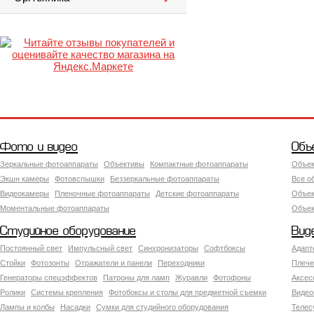
Фото и видео
Объ
Зеркальные фотоаппараты
Объективы
Компактные фотоаппараты
Объек
Экшн камеры
Фотовспышки
Беззеркальные фотоаппараты
Все о
Видеокамеры
Пленочные фотоаппараты
Детские фотоаппараты
Объек
Моментальные фотоаппараты
Объект
Студийное оборудование
Вид
Постоянный свет
Импульсный свет
Синхронизаторы
Софтбоксы
Адапт
Стойки
Фотозонты
Отражатели и панели
Переходники
Плече
Генераторы спецэффектов
Патроны для ламп
Журавли
Фотофоны
Аксес
Ролики
Системы крепления
Фотобоксы и столы для предметной съемки
Видео
Лампы и колбы
Насадки
Сумки для студийного оборудования
Теле