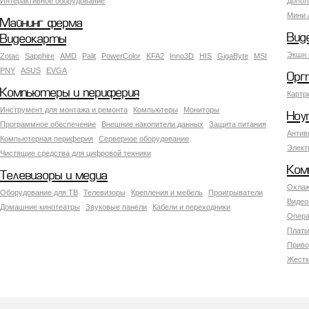
Интерактивное оборудование
Допол
Мини 
Майнинг ферма
Вид
Видеокарты
Экшн 
Zotac
Sapphire
AMD
Palit
PowerColor
KFA2
Inno3D
HIS
GigaByte
MSI
PNY
ASUS
EVGA
Орг
Компьютеры и периферия
Картр
Инструмент для монтажа и ремонта
Компьютеры
Мониторы
Ноу
Программное обеспечение
Внешние накопители данных
Защита питания
Антив
Компьютерная периферия
Серверное оборудование
Элект
Чистящие средства для цифровой техники
Ком
Телевизоры и медиа
Охлаж
Оборудование для ТВ
Телевизоры
Крепления и мебель
Проигрыватели
Видео
Домашние кинотеатры
Звуковые панели
Кабели и переходники
Опера
Платы
Приво
Жестк