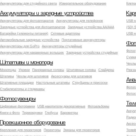
Аккумуляторы для студийного света
Измерительное оборудование
Клетк
Аккумуляторы и зарядные устройства
Кар
Аккумуляторы для фотоаппаратов
Аккумуляторы для телефонов
USB н
Зарядные устройства для фотоаппаратов
Зарядные устройства AA/AAA
(SD) S
Батарейки (элементы питания)
Сетевые адаптеры
USB н
Автомобильные зарядные устройства
Портативные аккумуляторы
Фот
Аккумуляторы для GoPro
Аккумуляторы студийные
Фотос
Аккумуляторы для накамерных вспышек
Зарядные устройства студийные
Сумки
Штативы и моноподы
Чехлы
Моноподы
Уровни
Панорамные головы
Штативные головы
Слайдеры
Рюкза
Штативы
Чехлы для штативов
Аксессуары для штативов
Ана
Штативные площадки
Настольные штативы
Струбцины и присоски
Фотоп
Стабилизаторы и стедикамы
Фотох
Фотосувениры
Тел
Цифровые фоторамки
USB накопители декоративные
Фотоальбомы
Аккум
Книги о Фото
Термокружки
Глобусы
Барометры
Радио
Проекционное оборудование
Аксес
Крепления для проекторов
Проекторы
Экраны для проекторов
Телеф