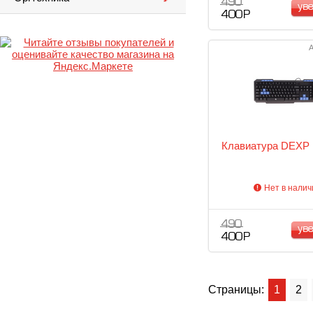
490
ув
400 Р
А
Клавиатура DEXP
Нет в налич
490
ув
400 Р
Страницы:
1
2