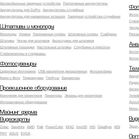
Автомобильные зарядные устройства
Портативные аккумуляторы
Фот
Аккумуляторы для GoPro
Аккумуляторы студийные
Фотос
Аккумуляторы для накамерных вспышек
Зарядные устройства студийные
Сумки
Штативы и моноподы
Чехлы
Моноподы
Уровни
Панорамные головы
Штативные головы
Слайдеры
Рюкза
Штативы
Чехлы для штативов
Аксессуары для штативов
Ана
Штативные площадки
Настольные штативы
Струбцины и присоски
Фотоп
Стабилизаторы и стедикамы
Фотох
Фотосувениры
Тел
Цифровые фоторамки
USB накопители декоративные
Фотоальбомы
Аккум
Книги о Фото
Термокружки
Глобусы
Барометры
Радио
Проекционное оборудование
Аксес
Крепления для проекторов
Проекторы
Экраны для проекторов
Телеф
Интерактивное оборудование
Допол
Мини 
Майнинг ферма
Вид
Видеокарты
Экшн 
Zotac
Sapphire
AMD
Palit
PowerColor
KFA2
Inno3D
HIS
GigaByte
MSI
PNY
ASUS
EVGA
Орг