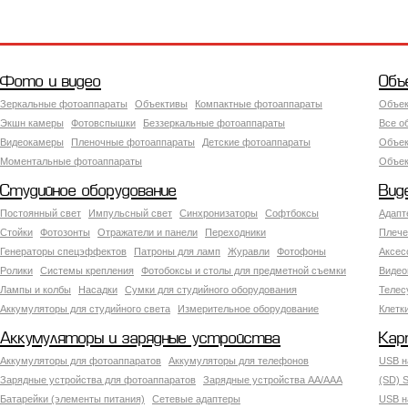
Фото и видео
Объ
Зеркальные фотоаппараты
Объективы
Компактные фотоаппараты
Объек
Экшн камеры
Фотовспышки
Беззеркальные фотоаппараты
Все о
Видеокамеры
Пленочные фотоаппараты
Детские фотоаппараты
Объек
Моментальные фотоаппараты
Объект
Студийное оборудование
Вид
Постоянный свет
Импульсный свет
Синхронизаторы
Софтбоксы
Адапт
Стойки
Фотозонты
Отражатели и панели
Переходники
Плече
Генераторы спецэффектов
Патроны для ламп
Журавли
Фотофоны
Аксес
Ролики
Системы крепления
Фотобоксы и столы для предметной съемки
Видео
Лампы и колбы
Насадки
Сумки для студийного оборудования
Теле
Аккумуляторы для студийного света
Измерительное оборудование
Клетк
Аккумуляторы и зарядные устройства
Кар
Аккумуляторы для фотоаппаратов
Аккумуляторы для телефонов
USB н
Зарядные устройства для фотоаппаратов
Зарядные устройства AA/AAA
(SD) S
Батарейки (элементы питания)
Сетевые адаптеры
USB н