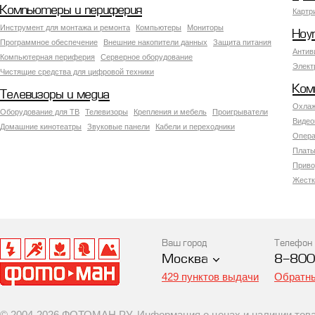
Компьютеры и периферия
Картр
Инструмент для монтажа и ремонта
Компьютеры
Мониторы
Ноу
Программное обеспечение
Внешние накопители данных
Защита питания
Антив
Компьютерная периферия
Серверное оборудование
Элект
Чистящие средства для цифровой техники
Ком
Телевизоры и медиа
Охлаж
Оборудование для ТВ
Телевизоры
Крепления и мебель
Проигрыватели
Видео
Домашние кинотеатры
Звуковые панели
Кабели и переходники
Опера
Платы
Приво
Жестк
Ваш город
Телефон
Москва
8-800
429 пунктов выдачи
Обратны
© 2004-2026 ФОТОМАН.РУ. Информация о ценах и наличии товар