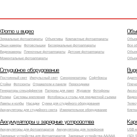
Фото и видео
Объ
Зеркальные фотоаппараты
Объективы
Компактные фотоаппараты
Объек
Экшн камеры
Фотовспышки
Беззеркальные фотоаппараты
Все о
Видеокамеры
Пленочные фотоаппараты
Детские фотоаппараты
Объек
Моментальные фотоаппараты
Объект
Студийное оборудование
Вид
Постоянный свет
Импульсный свет
Синхронизаторы
Софтбоксы
Адапт
Стойки
Фотозонты
Отражатели и панели
Переходники
Плече
Генераторы спецэффектов
Патроны для ламп
Журавли
Фотофоны
Аксес
Ролики
Системы крепления
Фотобоксы и столы для предметной съемки
Видео
Лампы и колбы
Насадки
Сумки для студийного оборудования
Теле
Аккумуляторы для студийного света
Измерительное оборудование
Клетк
Аккумуляторы и зарядные устройства
Кар
Аккумуляторы для фотоаппаратов
Аккумуляторы для телефонов
USB н
Зарядные устройства для фотоаппаратов
Зарядные устройства AA/AAA
(SD) S