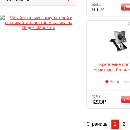
990
ув
900 Р
А
Крепление для
мониторов Kromax
Нет в налич
1 290
ув
1 200 Р
Страницы:
1
2