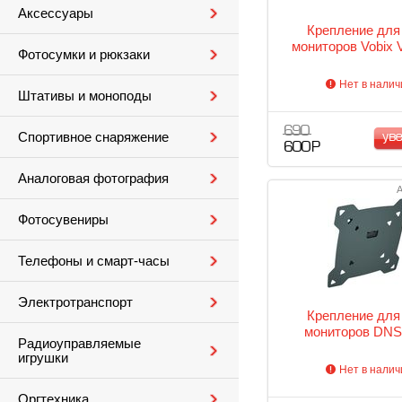
Аксессуары
Крепление для
мониторов Vobix 
Фотосумки и рюкзаки
Нет в налич
Штативы и моноподы
690
Спортивное снаряжение
ув
600 Р
Аналоговая фотография
А
Фотосувениры
Телефоны и смарт-часы
Электротранспорт
Крепление для
мониторов DNS
Радиоуправляемые
игрушки
Нет в налич
Оргтехника