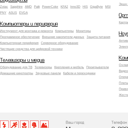
Экшн 
Zotac
Sapphire
AMD
Palit
PowerColor
KFA2
Inno3D
HIS
GigaByte
MSI
PNY
ASUS
EVGA
Орг
Картр
Компьютеры и периферия
Инструмент для монтажа и ремонта
Компьютеры
Мониторы
Ноу
Программное обеспечение
Внешние накопители данных
Защита питания
Антив
Компьютерная периферия
Серверное оборудование
Элект
Чистящие средства для цифровой техники
Ком
Телевизоры и медиа
Охлаж
Оборудование для ТВ
Телевизоры
Крепления и мебель
Проигрыватели
Видео
Домашние кинотеатры
Звуковые панели
Кабели и переходники
Опера
Платы
Приво
Жестк
Ваш город
Телефон