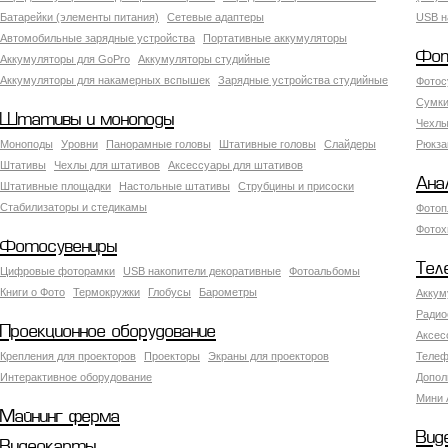
Батарейки (элементы питания)
Сетевые адаптеры
USB н
Автомобильные зарядные устройства
Портативные аккумуляторы
Фот
Аккумуляторы для GoPro
Аккумуляторы студийные
Аккумуляторы для накамерных вспышек
Зарядные устройства студийные
Фотос
Сумки
Штативы и моноподы
Чехлы
Моноподы
Уровни
Панорамные головы
Штативные головы
Слайдеры
Рюкза
Штативы
Чехлы для штативов
Аксессуары для штативов
Ана
Штативные площадки
Настольные штативы
Струбцины и присоски
Стабилизаторы и стедикамы
Фотоп
Фотох
Фотосувениры
Тел
Цифровые фоторамки
USB накопители декоративные
Фотоальбомы
Книги о Фото
Термокружки
Глобусы
Барометры
Аккум
Радио
Проекционное оборудование
Аксес
Крепления для проекторов
Проекторы
Экраны для проекторов
Телеф
Интерактивное оборудование
Допол
Мини 
Майнинг ферма
Вид
Видеокарты