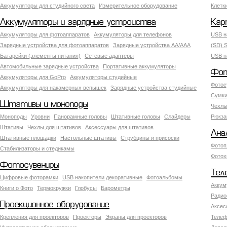
Аккумуляторы для студийного света
Измерительное оборудование
Клетк
Аккумуляторы и зарядные устройства
Кар
Аккумуляторы для фотоаппаратов
Аккумуляторы для телефонов
USB н
Зарядные устройства для фотоаппаратов
Зарядные устройства AA/AAA
(SD) S
Батарейки (элементы питания)
Сетевые адаптеры
USB н
Автомобильные зарядные устройства
Портативные аккумуляторы
Фот
Аккумуляторы для GoPro
Аккумуляторы студийные
Фотос
Аккумуляторы для накамерных вспышек
Зарядные устройства студийные
Сумки
Штативы и моноподы
Чехлы
Моноподы
Уровни
Панорамные головы
Штативные головы
Слайдеры
Рюкза
Штативы
Чехлы для штативов
Аксессуары для штативов
Ана
Штативные площадки
Настольные штативы
Струбцины и присоски
Фотоп
Стабилизаторы и стедикамы
Фотох
Фотосувениры
Тел
Цифровые фоторамки
USB накопители декоративные
Фотоальбомы
Аккум
Книги о Фото
Термокружки
Глобусы
Барометры
Радио
Проекционное оборудование
Аксес
Крепления для проекторов
Проекторы
Экраны для проекторов
Телеф