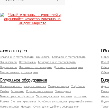
Фото и видео
Объ
Зеркальные фотоаппараты
Объективы
Компактные фотоаппараты
Объек
Экшн камеры
Фотовспышки
Беззеркальные фотоаппараты
Все о
Видеокамеры
Пленочные фотоаппараты
Детские фотоаппараты
Объек
Моментальные фотоаппараты
Объект
Студийное оборудование
Вид
Постоянный свет
Импульсный свет
Синхронизаторы
Софтбоксы
Адапт
Стойки
Фотозонты
Отражатели и панели
Переходники
Плече
Генераторы спецэффектов
Патроны для ламп
Журавли
Фотофоны
Аксес
Ролики
Системы крепления
Фотобоксы и столы для предметной съемки
Видео
Лампы и колбы
Насадки
Сумки для студийного оборудования
Теле