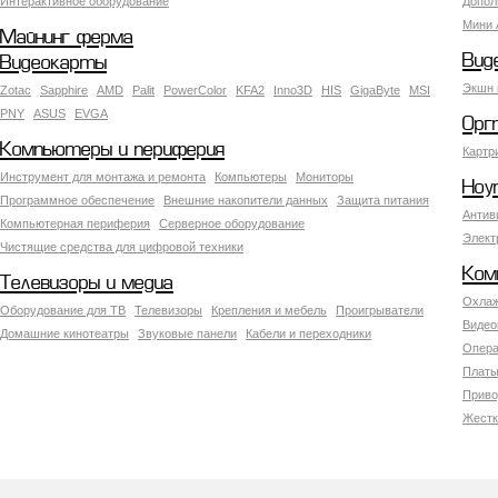
Интерактивное оборудование
Допол
Мини 
Майнинг ферма
Вид
Видеокарты
Экшн 
Zotac
Sapphire
AMD
Palit
PowerColor
KFA2
Inno3D
HIS
GigaByte
MSI
PNY
ASUS
EVGA
Орг
Компьютеры и периферия
Картр
Инструмент для монтажа и ремонта
Компьютеры
Мониторы
Ноу
Программное обеспечение
Внешние накопители данных
Защита питания
Антив
Компьютерная периферия
Серверное оборудование
Элект
Чистящие средства для цифровой техники
Ком
Телевизоры и медиа
Охлаж
Оборудование для ТВ
Телевизоры
Крепления и мебель
Проигрыватели
Видео
Домашние кинотеатры
Звуковые панели
Кабели и переходники
Опера
Платы
Приво
Жестк