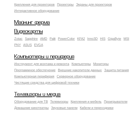
Крепления для проекторов
Проекторы
Экраны для проекторов
Интерактивное оборудование
Майнинг ферма
Видеокарты
Zotac
Sapphire
AMD
Palit
PowerColor
KFA2
Inno3D
HIS
GigaByte
MSI
PNY
ASUS
EVGA
Компьютеры и периферия
Инструмент для монтажа и ремонта
Компьютеры
Мониторы
Программное обеспечение
Внешние накопители данных
Защита питания
Компьютерная периферия
Серверное оборудование
Чистящие средства для цифровой техники
Телевизоры и медиа
Оборудование для ТВ
Телевизоры
Крепления и мебель
Проигрыватели
Домашние кинотеатры
Звуковые панели
Кабели и переходники