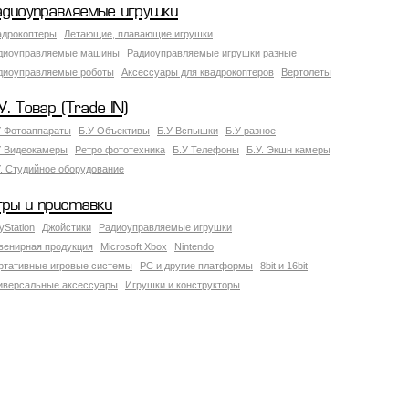
адиоуправляемые игрушки
адрокоптеры
Летающие, плавающие игрушки
диоуправляемые машины
Радиоуправляемые игрушки разные
диоуправляемые роботы
Аксессуары для квадрокоптеров
Вертолеты
У. Товар (Trade IN)
У Фотоаппараты
Б.У Объективы
Б.У Вспышки
Б.У разное
У Видеокамеры
Ретро фототехника
Б.У Телефоны
Б.У. Экшн камеры
У. Студийное оборудование
гры и приставки
yStation
Джойстики
Радиоуправляемые игрушки
венирная продукция
Microsoft Xbox
Nintendo
ртативные игровые системы
PC и другие платформы
8bit и 16bit
иверсальные аксессуары
Игрушки и конструкторы