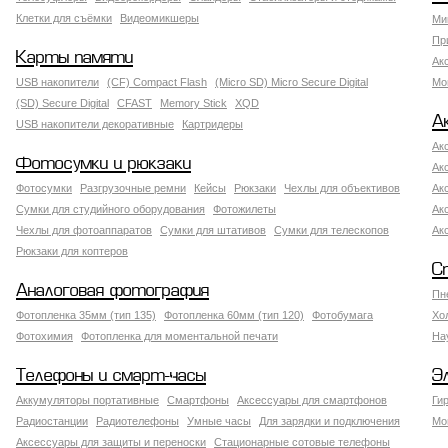
Клетки для съёмки
Видеомикшеры
Ми
Пр
Карты памяти
Ак
USB накопители
(CF) Compact Flash
(Micro SD) Micro Secure Digital
Мо
(SD) Secure Digital
CFAST
Memory Stick
XQD
А
USB накопители декоративные
Картридеры
Ак
Фотосумки и рюкзаки
Ак
Фотосумки
Разгрузочные ремни
Кейсы
Рюкзаки
Чехлы для объективов
Ак
Сумки для студийного оборудования
Фотожилеты
Ак
Чехлы для фотоаппаратов
Сумки для штативов
Сумки для телескопов
Ак
Рюкзаки для коптеров
С
Аналоговая фотография
Пн
Фотопленка 35мм (тип 135)
Фотопленка 60мм (тип 120)
Фотобумага
Хо
Фотохимия
Фотопленка для моментальной печати
На
Телефоны и смарт-часы
Э
Аккумуляторы портативные
Смартфоны
Аксессуары для смартфонов
Ги
Радиостанции
Радиотелефоны
Умные часы
Для зарядки и подключения
Мо
Аксессуары для защиты и переноски
Стационарные сотовые телефоны