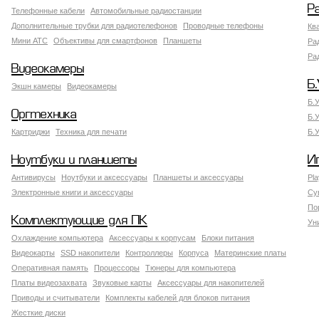
Р
Телефонные кабели
Автомобильные радиостанции
Дополнительные трубки для радиотелефонов
Проводные телефоны
Кв
Мини АТС
Объективы для смартфонов
Планшеты
Ра
Ра
Видеокамеры
Б.
Экшн камеры
Видеокамеры
Б.
Оргтехника
Б.
Картриджи
Техника для печати
Б.
Ноутбуки и планшеты
И
Антивирусы
Ноутбуки и аксессуары
Планшеты и аксессуары
Pla
Электронные книги и аксессуары
Су
По
Комплектующие для ПК
Ун
Охлаждение компьютера
Аксессуары к корпусам
Блоки питания
Видеокарты
SSD накопители
Контроллеры
Корпуса
Материнские платы
Оперативная память
Процессоры
Тюнеры для компьютера
Платы видеозахвата
Звуковые карты
Аксессуары для накопителей
Приводы и считыватели
Комплекты кабелей для блоков питания
Жесткие диски