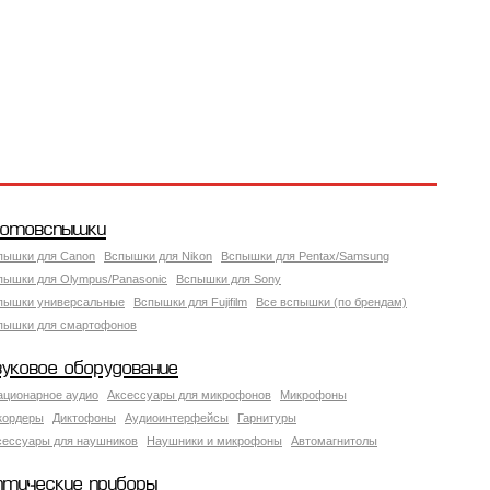
отовспышки
пышки для Canon
Вспышки для Nikon
Вспышки для Pentax/Samsung
пышки для Olympus/Panasonic
Вспышки для Sony
пышки универсальные
Вспышки для Fujifilm
Все вспышки (по брендам)
пышки для смартофонов
вуковое оборудование
ационарное аудио
Аксессуары для микрофонов
Микрофоны
кордеры
Диктофоны
Аудиоинтерфейсы
Гарнитуры
сессуары для наушников
Наушники и микрофоны
Автомагнитолы
птические приборы