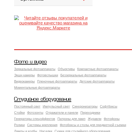
Фото и видео
Зеркальные фотоаппараты
Объективы
Компактные фотоаппараты
Экшн камеры
Фотовспышки
Беззеркальные фотоаппараты
Видеокамеры
Пленочные фотоаппараты
Детские фотоаппараты
Моментальные фотоаппараты
Студийное оборудование
Постоянный свет
Импульсный свет
Синхронизаторы
Софтбоксы
Стойки
Фотозонты
Отражатели и панели
Переходники
Генераторы спецэффектов
Патроны для ламп
Журавли
Фотофоны
Ролики
Системы крепления
Фотобоксы и столы для предметной съемки
Лампы и колбы
Насадки
Сумки для студийного оборудования