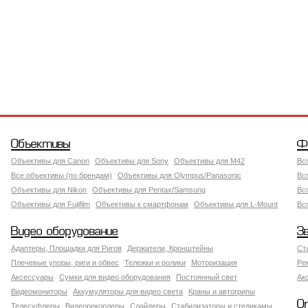
Объективы
Ф
Объективы для Canon
Объективы для Sony
Объективы для M42
Вс
Все объективы (по брендам)
Объективы для Olympus/Panasonic
Вс
Объективы для Nikon
Объективы для Pentax/Samsung
Вс
Объективы для Fujifilm
Объективы к смартфонам
Объективы для L-Mount
Вс
Видео оборудование
З
Адаптеры, Площадки для Ригов
Держатели, Кронштейны
Ст
Плечевые упоры, риги и обвес
Тележки и ролики
Моторизация
Ре
Аксессуары
Сумки для видео оборудования
Постоянный свет
Ак
Видеомониторы
Аккумуляторы для видео света
Краны и автогрипы
О
Телесуфлеры
Видеорекордеры
Слайдеры
Стабилизаторы и стедикамы