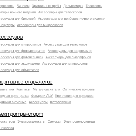
кроскопы
Бинокли
Зрительные трубы
Дальномеры
Телескопы
иборы ночного видения
Аксессуары для телескопов
сессуары для биноклей
Аксессуары для приборов ночного видения
нокуляры
Аксессуары для микроскопов
ксессуары
сессуары для микроскопов
Аксессуары для телескопов
сессуары для фотоаппаратов
Аксессуары для видеокамер
сессуары для фотовспышек
Аксессуары для смартфонов
сессуары для экшн-камер
Аксессуары для микрофонов
сессуары для объективов
портивное снаряжение
евматика
Компасы
Металлоискатели
Оптические прицелы
лодная пристрелка
Фонари и ЛЦУ
Крепления для прицелов
ушники активные
Аксессуары
Фотоловушки
лектротранспорт
роскутеры
Электросамокаты
Самокат
Электровелосипеды
ноколеса