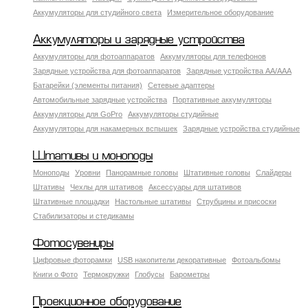
Аккумуляторы для студийного света
Измерительное оборудование
Аккумуляторы и зарядные устройства
Аккумуляторы для фотоаппаратов
Аккумуляторы для телефонов
Зарядные устройства для фотоаппаратов
Зарядные устройства AA/AAA
Батарейки (элементы питания)
Сетевые адаптеры
Автомобильные зарядные устройства
Портативные аккумуляторы
Аккумуляторы для GoPro
Аккумуляторы студийные
Аккумуляторы для накамерных вспышек
Зарядные устройства студийные
Штативы и моноподы
Моноподы
Уровни
Панорамные головы
Штативные головы
Слайдеры
Штативы
Чехлы для штативов
Аксессуары для штативов
Штативные площадки
Настольные штативы
Струбцины и присоски
Стабилизаторы и стедикамы
Фотосувениры
Цифровые фоторамки
USB накопители декоративные
Фотоальбомы
Книги о Фото
Термокружки
Глобусы
Барометры
Проекционное оборудование