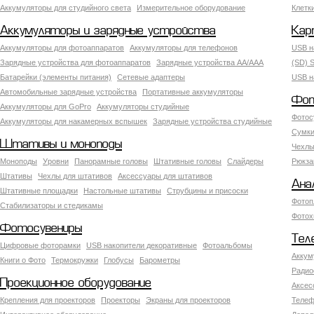
Аккумуляторы для студийного света
Измерительное оборудование
Клетк
Аккумуляторы и зарядные устройства
Кар
Аккумуляторы для фотоаппаратов
Аккумуляторы для телефонов
USB н
Зарядные устройства для фотоаппаратов
Зарядные устройства AA/AAA
(SD) S
Батарейки (элементы питания)
Сетевые адаптеры
USB н
Автомобильные зарядные устройства
Портативные аккумуляторы
Фот
Аккумуляторы для GoPro
Аккумуляторы студийные
Фотос
Аккумуляторы для накамерных вспышек
Зарядные устройства студийные
Сумки
Штативы и моноподы
Чехлы
Моноподы
Уровни
Панорамные головы
Штативные головы
Слайдеры
Рюкза
Штативы
Чехлы для штативов
Аксессуары для штативов
Ана
Штативные площадки
Настольные штативы
Струбцины и присоски
Фотоп
Стабилизаторы и стедикамы
Фотох
Фотосувениры
Тел
Цифровые фоторамки
USB накопители декоративные
Фотоальбомы
Аккум
Книги о Фото
Термокружки
Глобусы
Барометры
Радио
Проекционное оборудование
Аксес
Крепления для проекторов
Проекторы
Экраны для проекторов
Телеф