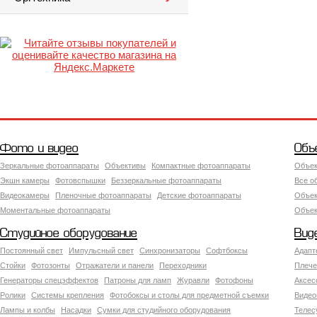
Фото и видео
Объ
Зеркальные фотоаппараты
Объективы
Компактные фотоаппараты
Объек
Экшн камеры
Фотовспышки
Беззеркальные фотоаппараты
Все о
Видеокамеры
Пленочные фотоаппараты
Детские фотоаппараты
Объек
Моментальные фотоаппараты
Объект
Студийное оборудование
Вид
Постоянный свет
Импульсный свет
Синхронизаторы
Софтбоксы
Адапт
Стойки
Фотозонты
Отражатели и панели
Переходники
Плече
Генераторы спецэффектов
Патроны для ламп
Журавли
Фотофоны
Аксес
Ролики
Системы крепления
Фотобоксы и столы для предметной съемки
Видео
Лампы и колбы
Насадки
Сумки для студийного оборудования
Теле