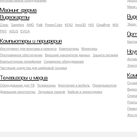
Интерактивное оборудование
Допол
Мини 
Майнинг ферма
Вид
Видеокарты
Экшн 
Zotac
Sapphire
AMD
Palit
PowerColor
KFA2
Inno3D
HIS
GigaByte
MSI
PNY
ASUS
EVGA
Орг
Компьютеры и периферия
Картр
Инструмент для монтажа и ремонта
Компьютеры
Мониторы
Ноу
Программное обеспечение
Внешние накопители данных
Защита питания
Антив
Компьютерная периферия
Серверное оборудование
Элект
Чистящие средства для цифровой техники
Ком
Телевизоры и медиа
Охлаж
Оборудование для ТВ
Телевизоры
Крепления и мебель
Проигрыватели
Видео
Домашние кинотеатры
Звуковые панели
Кабели и переходники
Опера
Платы
Приво
Жестк