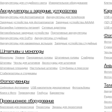
Аккумуляторы для студийного света
Измерительное оборудование
Клетк
Аккумуляторы и зарядные устройства
Кар
Аккумуляторы для фотоаппаратов
Аккумуляторы для телефонов
USB н
Зарядные устройства для фотоаппаратов
Зарядные устройства AA/AAA
(SD) S
Батарейки (элементы питания)
Сетевые адаптеры
USB н
Автомобильные зарядные устройства
Портативные аккумуляторы
Фот
Аккумуляторы для GoPro
Аккумуляторы студийные
Фотос
Аккумуляторы для накамерных вспышек
Зарядные устройства студийные
Сумки
Штативы и моноподы
Чехлы
Моноподы
Уровни
Панорамные головы
Штативные головы
Слайдеры
Рюкза
Штативы
Чехлы для штативов
Аксессуары для штативов
Ана
Штативные площадки
Настольные штативы
Струбцины и присоски
Фотоп
Стабилизаторы и стедикамы
Фотох
Фотосувениры
Тел
Цифровые фоторамки
USB накопители декоративные
Фотоальбомы
Аккум
Книги о Фото
Термокружки
Глобусы
Барометры
Радио
Проекционное оборудование
Аксес
Крепления для проекторов
Проекторы
Экраны для проекторов
Телеф