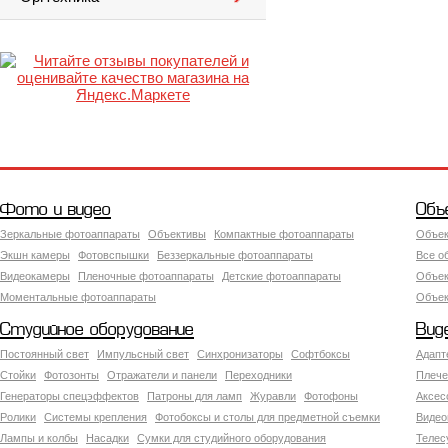
Фото и видео
Объ
Зеркальные фотоаппараты
Объективы
Компактные фотоаппараты
Объек
Экшн камеры
Фотовспышки
Беззеркальные фотоаппараты
Все о
Видеокамеры
Пленочные фотоаппараты
Детские фотоаппараты
Объек
Моментальные фотоаппараты
Объект
Студийное оборудование
Вид
Постоянный свет
Импульсный свет
Синхронизаторы
Софтбоксы
Адапт
Стойки
Фотозонты
Отражатели и панели
Переходники
Плече
Генераторы спецэффектов
Патроны для ламп
Журавли
Фотофоны
Аксес
Ролики
Системы крепления
Фотобоксы и столы для предметной съемки
Видео
Лампы и колбы
Насадки
Сумки для студийного оборудования
Теле