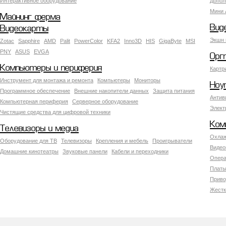
Интерактивное оборудование
Допол
Мини 
Майнинг ферма
Вид
Видеокарты
Экшн 
Zotac
Sapphire
AMD
Palit
PowerColor
KFA2
Inno3D
HIS
GigaByte
MSI
PNY
ASUS
EVGA
Орг
Компьютеры и периферия
Картр
Инструмент для монтажа и ремонта
Компьютеры
Мониторы
Ноу
Программное обеспечение
Внешние накопители данных
Защита питания
Антив
Компьютерная периферия
Серверное оборудование
Элект
Чистящие средства для цифровой техники
Ком
Телевизоры и медиа
Охлаж
Оборудование для ТВ
Телевизоры
Крепления и мебель
Проигрыватели
Видео
Домашние кинотеатры
Звуковые панели
Кабели и переходники
Опера
Платы
Приво
Жестк