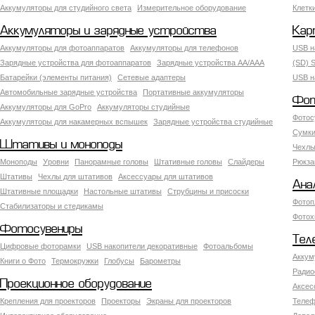
Аккумуляторы для студийного света
Измерительное оборудование
Клетк
Аккумуляторы и зарядные устройства
Кар
Аккумуляторы для фотоаппаратов
Аккумуляторы для телефонов
USB н
Зарядные устройства для фотоаппаратов
Зарядные устройства AA/AAA
(SD) S
Батарейки (элементы питания)
Сетевые адаптеры
USB н
Автомобильные зарядные устройства
Портативные аккумуляторы
Фот
Аккумуляторы для GoPro
Аккумуляторы студийные
Фотос
Аккумуляторы для накамерных вспышек
Зарядные устройства студийные
Сумки
Штативы и моноподы
Чехлы
Моноподы
Уровни
Панорамные головы
Штативные головы
Слайдеры
Рюкза
Штативы
Чехлы для штативов
Аксессуары для штативов
Ана
Штативные площадки
Настольные штативы
Струбцины и присоски
Фотоп
Стабилизаторы и стедикамы
Фотох
Фотосувениры
Тел
Цифровые фоторамки
USB накопители декоративные
Фотоальбомы
Аккум
Книги о Фото
Термокружки
Глобусы
Барометры
Радио
Проекционное оборудование
Аксес
Крепления для проекторов
Проекторы
Экраны для проекторов
Телеф