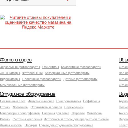
Фото и видео
Объ
Зеркальные фотоаппараты
Объективы
Компактные фотоаппараты
Объек
Экшн камеры
Фотовспышки
Беззеркальные фотоаппараты
Все о
Видеокамеры
Пленочные фотоаппараты
Детские фотоаппараты
Объек
Моментальные фотоаппараты
Объект
Студийное оборудование
Вид
Постоянный свет
Импульсный свет
Синхронизаторы
Софтбоксы
Адапт
Стойки
Фотозонты
Отражатели и панели
Переходники
Плече
Генераторы спецэффектов
Патроны для ламп
Журавли
Фотофоны
Аксес
Ролики
Системы крепления
Фотобоксы и столы для предметной съемки
Видео
Лампы и колбы
Насадки
Сумки для студийного оборудования
Теле