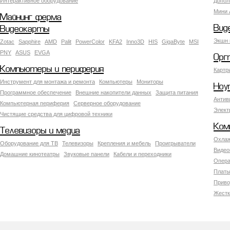
Интерактивное оборудование
Допол
Мини 
Майнинг ферма
Вид
Видеокарты
Экшн 
Zotac
Sapphire
AMD
Palit
PowerColor
KFA2
Inno3D
HIS
GigaByte
MSI
PNY
ASUS
EVGA
Орг
Компьютеры и периферия
Картр
Инструмент для монтажа и ремонта
Компьютеры
Мониторы
Ноу
Программное обеспечение
Внешние накопители данных
Защита питания
Антив
Компьютерная периферия
Серверное оборудование
Элект
Чистящие средства для цифровой техники
Ком
Телевизоры и медиа
Охлаж
Оборудование для ТВ
Телевизоры
Крепления и мебель
Проигрыватели
Видео
Домашние кинотеатры
Звуковые панели
Кабели и переходники
Опера
Платы
Приво
Жестк