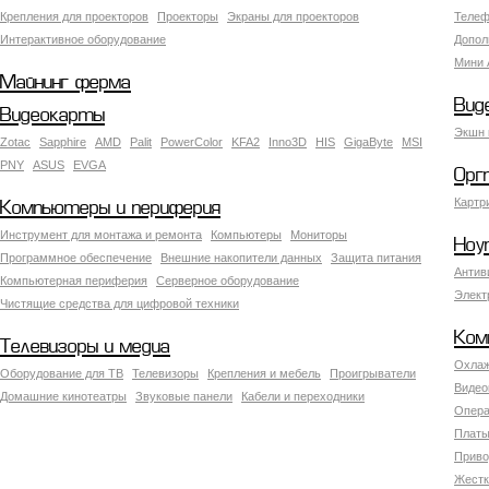
Крепления для проекторов
Проекторы
Экраны для проекторов
Телеф
Интерактивное оборудование
Допол
Мини 
Майнинг ферма
Вид
Видеокарты
Экшн 
Zotac
Sapphire
AMD
Palit
PowerColor
KFA2
Inno3D
HIS
GigaByte
MSI
PNY
ASUS
EVGA
Орг
Картр
Компьютеры и периферия
Инструмент для монтажа и ремонта
Компьютеры
Мониторы
Ноу
Программное обеспечение
Внешние накопители данных
Защита питания
Антив
Компьютерная периферия
Серверное оборудование
Элект
Чистящие средства для цифровой техники
Ком
Телевизоры и медиа
Охлаж
Оборудование для ТВ
Телевизоры
Крепления и мебель
Проигрыватели
Видео
Домашние кинотеатры
Звуковые панели
Кабели и переходники
Опера
Платы
Приво
Жестк