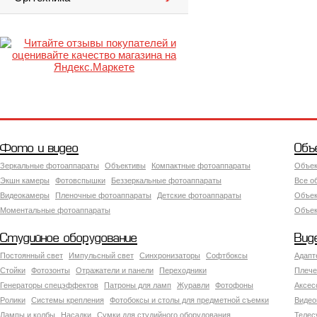
Фото и видео
Объ
Зеркальные фотоаппараты
Объективы
Компактные фотоаппараты
Объек
Экшн камеры
Фотовспышки
Беззеркальные фотоаппараты
Все о
Видеокамеры
Пленочные фотоаппараты
Детские фотоаппараты
Объек
Моментальные фотоаппараты
Объект
Студийное оборудование
Вид
Постоянный свет
Импульсный свет
Синхронизаторы
Софтбоксы
Адапт
Стойки
Фотозонты
Отражатели и панели
Переходники
Плече
Генераторы спецэффектов
Патроны для ламп
Журавли
Фотофоны
Аксес
Ролики
Системы крепления
Фотобоксы и столы для предметной съемки
Видео
Лампы и колбы
Насадки
Сумки для студийного оборудования
Теле