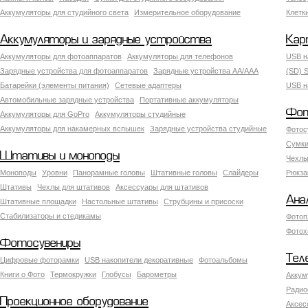
Аккумуляторы для студийного света
Измерительное оборудование
Клетк
Аккумуляторы и зарядные устройства
Кар
Аккумуляторы для фотоаппаратов
Аккумуляторы для телефонов
USB н
Зарядные устройства для фотоаппаратов
Зарядные устройства AA/AAA
(SD) S
Батарейки (элементы питания)
Сетевые адаптеры
USB н
Автомобильные зарядные устройства
Портативные аккумуляторы
Фот
Аккумуляторы для GoPro
Аккумуляторы студийные
Аккумуляторы для накамерных вспышек
Зарядные устройства студийные
Фотос
Сумки
Штативы и моноподы
Чехлы
Моноподы
Уровни
Панорамные головы
Штативные головы
Слайдеры
Рюкза
Штативы
Чехлы для штативов
Аксессуары для штативов
Ана
Штативные площадки
Настольные штативы
Струбцины и присоски
Стабилизаторы и стедикамы
Фотоп
Фотох
Фотосувениры
Тел
Цифровые фоторамки
USB накопители декоративные
Фотоальбомы
Книги о Фото
Термокружки
Глобусы
Барометры
Аккум
Радио
Проекционное оборудование
Аксес