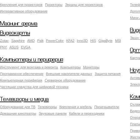
Крепления для проекторов
Проекторы
Экраны для проекторов
Телеф
Интерактивное оборудование
Допол
Мини 
Майнинг ферма
Вид
Видеокарты
Экшн 
Zotac
Sapphire
AMD
Palit
PowerColor
KFA2
Inno3D
HIS
GigaByte
MSI
PNY
ASUS
EVGA
Орг
Картр
Компьютеры и периферия
Инструмент для монтажа и ремонта
Компьютеры
Мониторы
Ноу
Программное обеспечение
Внешние накопители данных
Защита питания
Антив
Компьютерная периферия
Серверное оборудование
Элект
Чистящие средства для цифровой техники
Ком
Телевизоры и медиа
Охлаж
Оборудование для ТВ
Телевизоры
Крепления и мебель
Проигрыватели
Видео
Домашние кинотеатры
Звуковые панели
Кабели и переходники
Опера
Платы
Приво
Жестк