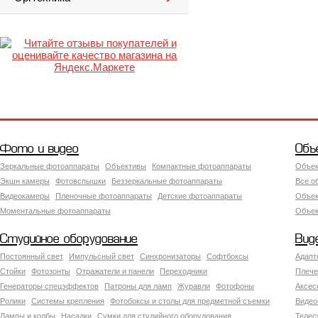
Фото и видео
Объ
Зеркальные фотоаппараты
Объективы
Компактные фотоаппараты
Объек
Экшн камеры
Фотовспышки
Беззеркальные фотоаппараты
Все о
Видеокамеры
Пленочные фотоаппараты
Детские фотоаппараты
Объек
Моментальные фотоаппараты
Объект
Студийное оборудование
Вид
Постоянный свет
Импульсный свет
Синхронизаторы
Софтбоксы
Адапт
Стойки
Фотозонты
Отражатели и панели
Переходники
Плече
Генераторы спецэффектов
Патроны для ламп
Журавли
Фотофоны
Аксес
Ролики
Системы крепления
Фотобоксы и столы для предметной съемки
Видео
Лампы и колбы
Насадки
Сумки для студийного оборудования
Теле