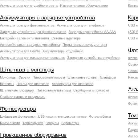
Аккумуляторы для студийного света
Измерительное оборудование
Клетк
Аккумуляторы и зарядные устройства
Кар
Аккумуляторы для фотоаппаратов
Аккумуляторы для телефонов
USB н
Зарядные устройства для фотоаппаратов
Зарядные устройства AA/AAA
(SD) S
Батарейки (элементы питания)
Сетевые адаптеры
USB н
Автомобильные зарядные устройства
Портативные аккумуляторы
Фот
Аккумуляторы для GoPro
Аккумуляторы студийные
Аккумуляторы для накамерных вспышек
Зарядные устройства студийные
Фотос
Сумки
Штативы и моноподы
Чехлы
Моноподы
Уровни
Панорамные головы
Штативные головы
Слайдеры
Рюкза
Штативы
Чехлы для штативов
Аксессуары для штативов
Ана
Штативные площадки
Настольные штативы
Струбцины и присоски
Стабилизаторы и стедикамы
Фотоп
Фотох
Фотосувениры
Тел
Цифровые фоторамки
USB накопители декоративные
Фотоальбомы
Книги о Фото
Термокружки
Глобусы
Барометры
Аккум
Радио
Проекционное оборудование
Аксес