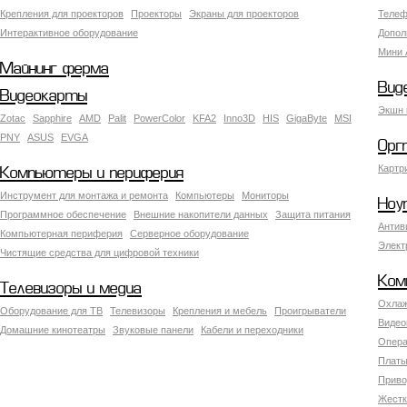
Крепления для проекторов
Проекторы
Экраны для проекторов
Телеф
Интерактивное оборудование
Допол
Мини 
Майнинг ферма
Вид
Видеокарты
Экшн 
Zotac
Sapphire
AMD
Palit
PowerColor
KFA2
Inno3D
HIS
GigaByte
MSI
PNY
ASUS
EVGA
Орг
Картр
Компьютеры и периферия
Инструмент для монтажа и ремонта
Компьютеры
Мониторы
Ноу
Программное обеспечение
Внешние накопители данных
Защита питания
Антив
Компьютерная периферия
Серверное оборудование
Элект
Чистящие средства для цифровой техники
Ком
Телевизоры и медиа
Охлаж
Оборудование для ТВ
Телевизоры
Крепления и мебель
Проигрыватели
Видео
Домашние кинотеатры
Звуковые панели
Кабели и переходники
Опера
Платы
Приво
Жестк