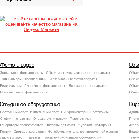
Фото и видео
Объ
Зеркальные фотоаппараты
Объективы
Компактные фотоаппараты
Объек
Экшн камеры
Фотовспышки
Беззеркальные фотоаппараты
Все о
Видеокамеры
Пленочные фотоаппараты
Детские фотоаппараты
Объек
Моментальные фотоаппараты
Объект
Студийное оборудование
Вид
Постоянный свет
Импульсный свет
Синхронизаторы
Софтбоксы
Адапт
Стойки
Фотозонты
Отражатели и панели
Переходники
Плече
Генераторы спецэффектов
Патроны для ламп
Журавли
Фотофоны
Аксес
Ролики
Системы крепления
Фотобоксы и столы для предметной съемки
Видео
Лампы и колбы
Насадки
Сумки для студийного оборудования
Теле