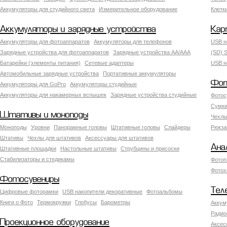
Аккумуляторы для студийного света
Измерительное оборудование
Клетк
Аккумуляторы и зарядные устройства
Кар
Аккумуляторы для фотоаппаратов
Аккумуляторы для телефонов
USB н
Зарядные устройства для фотоаппаратов
Зарядные устройства AA/AAA
(SD) S
Батарейки (элементы питания)
Сетевые адаптеры
USB н
Автомобильные зарядные устройства
Портативные аккумуляторы
Фот
Аккумуляторы для GoPro
Аккумуляторы студийные
Аккумуляторы для накамерных вспышек
Зарядные устройства студийные
Фотос
Сумки
Штативы и моноподы
Чехлы
Моноподы
Уровни
Панорамные головы
Штативные головы
Слайдеры
Рюкза
Штативы
Чехлы для штативов
Аксессуары для штативов
Ана
Штативные площадки
Настольные штативы
Струбцины и присоски
Стабилизаторы и стедикамы
Фотоп
Фотох
Фотосувениры
Тел
Цифровые фоторамки
USB накопители декоративные
Фотоальбомы
Книги о Фото
Термокружки
Глобусы
Барометры
Аккум
Радио
Проекционное оборудование
Аксес