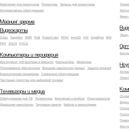
Крепления для проекторов
Проекторы
Экраны для проекторов
Телеф
Интерактивное оборудование
Допол
Мини 
Майнинг ферма
Вид
Видеокарты
Экшн 
Zotac
Sapphire
AMD
Palit
PowerColor
KFA2
Inno3D
HIS
GigaByte
MSI
PNY
ASUS
EVGA
Орг
Картр
Компьютеры и периферия
Инструмент для монтажа и ремонта
Компьютеры
Мониторы
Ноу
Программное обеспечение
Внешние накопители данных
Защита питания
Антив
Компьютерная периферия
Серверное оборудование
Элект
Чистящие средства для цифровой техники
Ком
Телевизоры и медиа
Охлаж
Оборудование для ТВ
Телевизоры
Крепления и мебель
Проигрыватели
Видео
Домашние кинотеатры
Звуковые панели
Кабели и переходники
Опера
Платы
Приво
Жестк