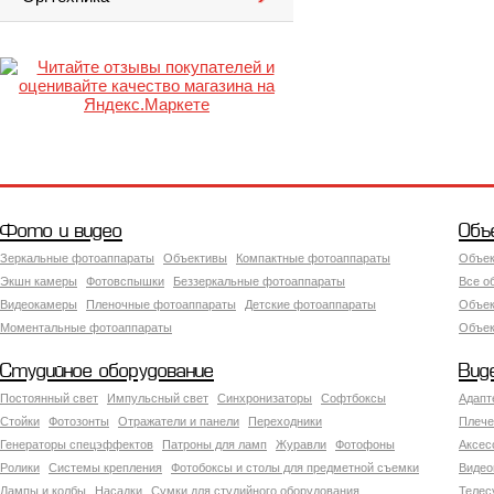
Фото и видео
Объ
Зеркальные фотоаппараты
Объективы
Компактные фотоаппараты
Объек
Экшн камеры
Фотовспышки
Беззеркальные фотоаппараты
Все о
Видеокамеры
Пленочные фотоаппараты
Детские фотоаппараты
Объек
Моментальные фотоаппараты
Объект
Студийное оборудование
Вид
Постоянный свет
Импульсный свет
Синхронизаторы
Софтбоксы
Адапт
Стойки
Фотозонты
Отражатели и панели
Переходники
Плече
Генераторы спецэффектов
Патроны для ламп
Журавли
Фотофоны
Аксес
Ролики
Системы крепления
Фотобоксы и столы для предметной съемки
Видео
Лампы и колбы
Насадки
Сумки для студийного оборудования
Теле