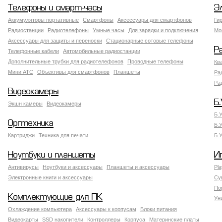
Телефоны и смарт-часы
Э
Аккумуляторы портативные
Смартфоны
Аксессуары для смартфонов
Ги
Радиостанции
Радиотелефоны
Умные часы
Для зарядки и подключения
Мо
Аксессуары для защиты и переноски
Стационарные сотовые телефоны
Р
Телефонные кабели
Автомобильные радиостанции
Дополнительные трубки для радиотелефонов
Проводные телефоны
Кв
Мини АТС
Объективы для смартфонов
Планшеты
Ра
Ра
Видеокамеры
Б.
Экшн камеры
Видеокамеры
Б.
Оргтехника
Б.
Картриджи
Техника для печати
Б.
Ноутбуки и планшеты
И
Антивирусы
Ноутбуки и аксессуары
Планшеты и аксессуары
Pla
Электронные книги и аксессуары
Су
По
Комплектующие для ПК
Ун
Охлаждение компьютера
Аксессуары к корпусам
Блоки питания
Видеокарты
SSD накопители
Контроллеры
Корпуса
Материнские платы