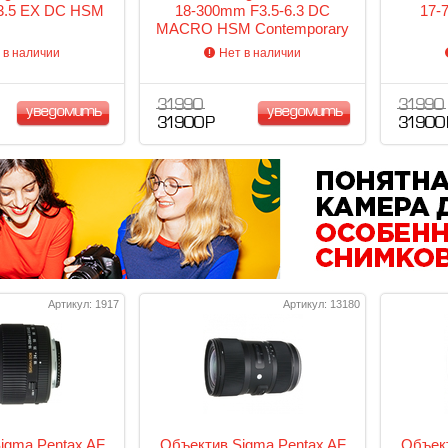
3.5 EX DC HSM
18-300mm F3.5-6.3 DC
17-
MACRO HSM Contemporary
 в наличии
Нет в наличии
31 990
31 990
уведомить
уведомить
31 900 Р
31 900
Артикул: 1917
Артикул: 13180
igma Pentax AF
Объектив Sigma Pentax AF
Объект