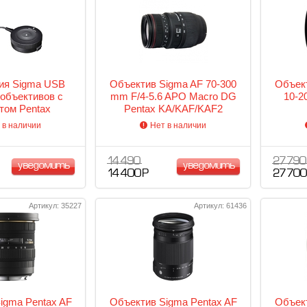
ия Sigma USB
Объектив Sigma AF 70-300
Объект
объективов с
mm F/4-5.6 APO Macro DG
10-2
том Pentax
Pentax KA/KAF/KAF2
 в наличии
Нет в наличии
14 490
27 790
уведомить
уведомить
14 400 Р
27 700
Артикул: 35227
Артикул: 61436
igma Pentax AF
Объектив Sigma Pentax AF
Объект