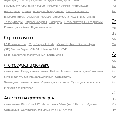
Адаптеры, Площадки для Ригов
Держатели, Кронштейны
Ст
Плечевые упоры, риги и обвес
Тележки и ролики
Моторизация
Ре
Аксессуары
Сумки для видео оборудования
Постоянный свет
Ак
Видеомониторы
Аккумуляторы для видео света
Краны и автогрипы
О
Телесуфлеры
Видеорекордеры
Слайдеры
Стабилизаторы и стедикамы
Клетки для съёмки
Видеомикшеры
Ми
Пр
Карты памяти
Ак
USB накопители
(CF) Compact Flash
(Micro SD) Micro Secure Digital
Мо
(SD) Secure Digital
CFAST
Memory Stick
XQD
А
USB накопители декоративные
Картридеры
Ак
Фотосумки и рюкзаки
Ак
Фотосумки
Разгрузочные ремни
Кейсы
Рюкзаки
Чехлы для объективов
Ак
Сумки для студийного оборудования
Фотожилеты
Ак
Чехлы для фотоаппаратов
Сумки для штативов
Сумки для телескопов
Ак
Рюкзаки для коптеров
С
Аналоговая фотография
Пн
Фотопленка 35мм (тип 135)
Фотопленка 60мм (тип 120)
Фотобумага
Хо
Фотохимия
Фотопленка для моментальной печати
На