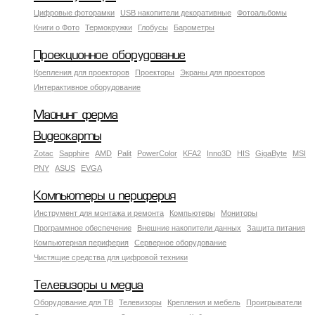
Цифровые фоторамки
USB накопители декоративные
Фотоальбомы
Книги о Фото
Термокружки
Глобусы
Барометры
Проекционное оборудование
Крепления для проекторов
Проекторы
Экраны для проекторов
Интерактивное оборудование
Майнинг ферма
Видеокарты
Zotac
Sapphire
AMD
Palit
PowerColor
KFA2
Inno3D
HIS
GigaByte
MSI
PNY
ASUS
EVGA
Компьютеры и периферия
Инструмент для монтажа и ремонта
Компьютеры
Мониторы
Программное обеспечение
Внешние накопители данных
Защита питания
Компьютерная периферия
Серверное оборудование
Чистящие средства для цифровой техники
Телевизоры и медиа
Оборудование для ТВ
Телевизоры
Крепления и мебель
Проигрыватели