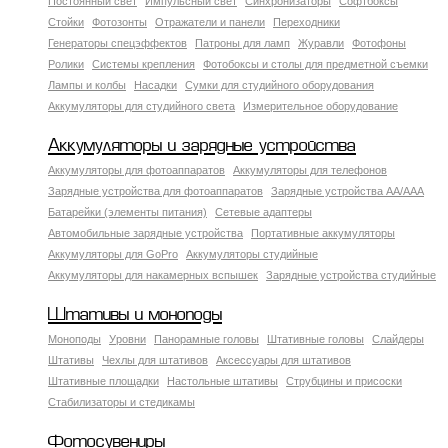
Постоянный свет
Импульсный свет
Синхронизаторы
Софтбоксы
Стойки
Фотозонты
Отражатели и панели
Переходники
Генераторы спецэффектов
Патроны для ламп
Журавли
Фотофоны
Ролики
Системы крепления
Фотобоксы и столы для предметной съемки
Лампы и колбы
Насадки
Сумки для студийного оборудования
Аккумуляторы для студийного света
Измерительное оборудование
Аккумуляторы и зарядные устройства
Аккумуляторы для фотоаппаратов
Аккумуляторы для телефонов
Зарядные устройства для фотоаппаратов
Зарядные устройства AA/AAA
Батарейки (элементы питания)
Сетевые адаптеры
Автомобильные зарядные устройства
Портативные аккумуляторы
Аккумуляторы для GoPro
Аккумуляторы студийные
Аккумуляторы для накамерных вспышек
Зарядные устройства студийные
Штативы и моноподы
Моноподы
Уровни
Панорамные головы
Штативные головы
Слайдеры
Штативы
Чехлы для штативов
Аксессуары для штативов
Штативные площадки
Настольные штативы
Струбцины и присоски
Стабилизаторы и стедикамы
Фотосувениры