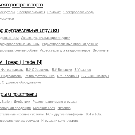
лектротранспорт
роскутеры
Электросамокаты
Самокат
Электровелосипеды
ноколеса
адиоуправляемые игрушки
адрокоптеры
Летающие, плавающие игрушки
диоуправляемые машины
Радиоуправляемые игрушки разные
диоуправляемые роботы
Аксессуары для квадрокоптеров
Вертолеты
У. Товар (Trade IN)
У Фотоаппараты
Б.У Объективы
Б.У Вспышки
Б.У разное
У Видеокамеры
Ретро фототехника
Б.У Телефоны
Б.У. Экшн камеры
У. Студийное оборудование
гры и приставки
yStation
Джойстики
Радиоуправляемые игрушки
венирная продукция
Microsoft Xbox
Nintendo
ртативные игровые системы
PC и другие платформы
8bit и 16bit
иверсальные аксессуары
Игрушки и конструкторы