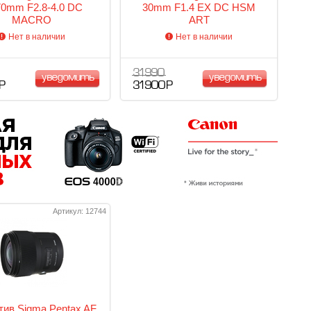
70mm F2.8-4.0 DC
30mm F1.4 EX DC HSM
MACRO
ART
Нет в наличии
Нет в наличии
31 990
уведомить
уведомить
 Р
31 900 Р
Артикул: 12744
ив Sigma Pentax AF