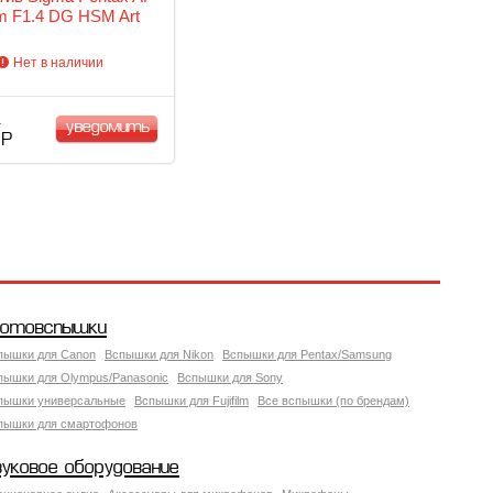
 F1.4 DG HSM Art
Нет в наличии
уведомить
 Р
отовспышки
пышки для Canon
Вспышки для Nikon
Вспышки для Pentax/Samsung
пышки для Olympus/Panasonic
Вспышки для Sony
пышки универсальные
Вспышки для Fujifilm
Все вспышки (по брендам)
пышки для смартофонов
вуковое оборудование