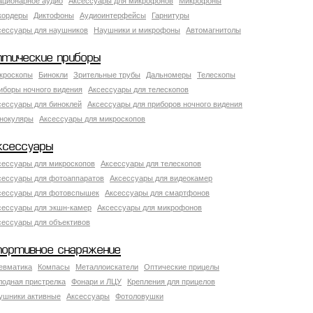
ационарное аудио
Аксессуары для микрофонов
Микрофоны
кордеры
Диктофоны
Аудиоинтерфейсы
Гарнитуры
сессуары для наушников
Наушники и микрофоны
Автомагнитолы
птические приборы
кроскопы
Бинокли
Зрительные трубы
Дальномеры
Телескопы
иборы ночного видения
Аксессуары для телескопов
сессуары для биноклей
Аксессуары для приборов ночного видения
нокуляры
Аксессуары для микроскопов
ксессуары
сессуары для микроскопов
Аксессуары для телескопов
сессуары для фотоаппаратов
Аксессуары для видеокамер
сессуары для фотовспышек
Аксессуары для смартфонов
сессуары для экшн-камер
Аксессуары для микрофонов
сессуары для объективов
портивное снаряжение
евматика
Компасы
Металлоискатели
Оптические прицелы
лодная пристрелка
Фонари и ЛЦУ
Крепления для прицелов
ушники активные
Аксессуары
Фотоловушки