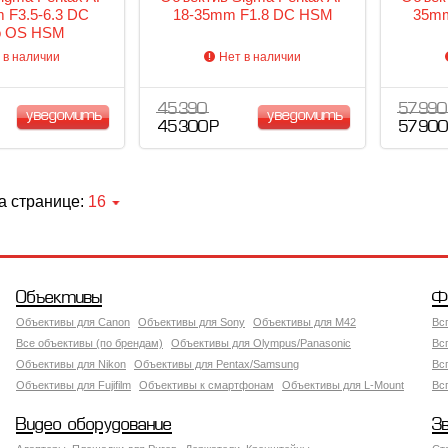
 F3.5-6.3 DC
18-35mm F1.8 DC HSM
35mm
o OS HSM
 в наличии
Нет в наличии
45 390
57 990
уведомить
уведомить
45 300 Р
57 900
а странице:
16
Объективы
Ф
Объективы для Canon
Объективы для Sony
Объективы для M42
Вс
Все объективы (по брендам)
Объективы для Olympus/Panasonic
Вс
Объективы для Nikon
Объективы для Pentax/Samsung
Вс
Объективы для Fujifilm
Объективы к смартфонам
Объективы для L-Mount
Вс
Видео оборудование
З