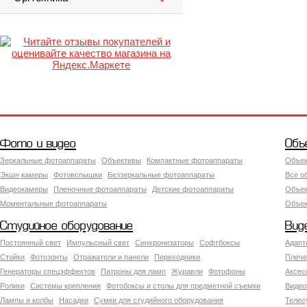
Фото и видео
Объ
Зеркальные фотоаппараты
Объективы
Компактные фотоаппараты
Объек
Экшн камеры
Фотовспышки
Беззеркальные фотоаппараты
Все о
Видеокамеры
Пленочные фотоаппараты
Детские фотоаппараты
Объек
Моментальные фотоаппараты
Объект
Студийное оборудование
Вид
Постоянный свет
Импульсный свет
Синхронизаторы
Софтбоксы
Адапт
Стойки
Фотозонты
Отражатели и панели
Переходники
Плече
Генераторы спецэффектов
Патроны для ламп
Журавли
Фотофоны
Аксес
Ролики
Системы крепления
Фотобоксы и столы для предметной съемки
Видео
Лампы и колбы
Насадки
Сумки для студийного оборудования
Теле