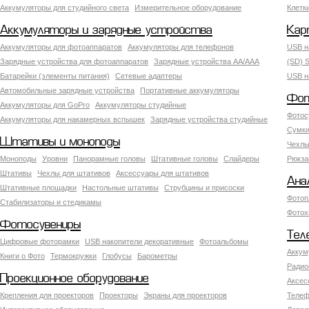
Аккумуляторы для студийного света
Измерительное оборудование
Клетк
Аккумуляторы и зарядные устройства
Кар
Аккумуляторы для фотоаппаратов
Аккумуляторы для телефонов
USB н
Зарядные устройства для фотоаппаратов
Зарядные устройства AA/AAA
(SD) S
Батарейки (элементы питания)
Сетевые адаптеры
USB н
Автомобильные зарядные устройства
Портативные аккумуляторы
Фот
Аккумуляторы для GoPro
Аккумуляторы студийные
Фотос
Аккумуляторы для накамерных вспышек
Зарядные устройства студийные
Сумки
Штативы и моноподы
Чехлы
Моноподы
Уровни
Панорамные головы
Штативные головы
Слайдеры
Рюкза
Штативы
Чехлы для штативов
Аксессуары для штативов
Ана
Штативные площадки
Настольные штативы
Струбцины и присоски
Фотоп
Стабилизаторы и стедикамы
Фотох
Фотосувениры
Тел
Цифровые фоторамки
USB накопители декоративные
Фотоальбомы
Аккум
Книги о Фото
Термокружки
Глобусы
Барометры
Радио
Проекционное оборудование
Аксес
Крепления для проекторов
Проекторы
Экраны для проекторов
Телеф