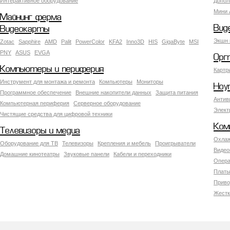
Интерактивное оборудование
Допол
Мини 
Майнинг ферма
Вид
Видеокарты
Экшн 
Zotac
Sapphire
AMD
Palit
PowerColor
KFA2
Inno3D
HIS
GigaByte
MSI
PNY
ASUS
EVGA
Орг
Компьютеры и периферия
Картр
Инструмент для монтажа и ремонта
Компьютеры
Мониторы
Ноу
Программное обеспечение
Внешние накопители данных
Защита питания
Антив
Компьютерная периферия
Серверное оборудование
Элект
Чистящие средства для цифровой техники
Ком
Телевизоры и медиа
Охлаж
Оборудование для ТВ
Телевизоры
Крепления и мебель
Проигрыватели
Видео
Домашние кинотеатры
Звуковые панели
Кабели и переходники
Опера
Платы
Приво
Жестк