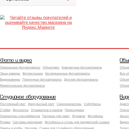
Фото и видео
Объ
Зеркальные фотоаппараты
Объективы
Компактные фотоаппараты
Объек
Экшн камеры
Фотовспышки
Беззеркальные фотоаппараты
Все о
Видеокамеры
Пленочные фотоаппараты
Детские фотоаппараты
Объек
Моментальные фотоаппараты
Объект
Студийное оборудование
Вид
Постоянный свет
Импульсный свет
Синхронизаторы
Софтбоксы
Адапт
Стойки
Фотозонты
Отражатели и панели
Переходники
Плече
Генераторы спецэффектов
Патроны для ламп
Журавли
Фотофоны
Аксес
Ролики
Системы крепления
Фотобоксы и столы для предметной съемки
Видео
Лампы и колбы
Насадки
Сумки для студийного оборудования
Теле