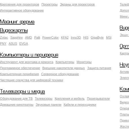
Крепления для проекторов
Проекторы
Экраны для проекторов
Телеф
Интерактивное оборудование
Допол
Мини 
Майнинг ферма
Вид
Видеокарты
Экшн 
Zotac
Sapphire
AMD
Palit
PowerColor
KFA2
Inno3D
HIS
GigaByte
MSI
PNY
ASUS
EVGA
Орг
Картр
Компьютеры и периферия
Инструмент для монтажа и ремонта
Компьютеры
Мониторы
Ноу
Программное обеспечение
Внешние накопители данных
Защита питания
Антив
Компьютерная периферия
Серверное оборудование
Элект
Чистящие средства для цифровой техники
Ком
Телевизоры и медиа
Охлаж
Оборудование для ТВ
Телевизоры
Крепления и мебель
Проигрыватели
Видео
Домашние кинотеатры
Звуковые панели
Кабели и переходники
Опера
Платы
Приво
Жестк