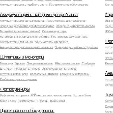
Аккумуляторы для студийного света
Измерительное оборудование
Клетк
Аккумуляторы и зарядные устройства
Кар
Аккумуляторы для фотоаппаратов
Аккумуляторы для телефонов
USB н
Зарядные устройства для фотоаппаратов
Зарядные устройства AA/AAA
(SD) S
Батарейки (элементы питания)
Сетевые адаптеры
USB н
Автомобильные зарядные устройства
Портативные аккумуляторы
Фот
Аккумуляторы для GoPro
Аккумуляторы студийные
Аккумуляторы для накамерных вспышек
Зарядные устройства студийные
Фотос
Сумки
Штативы и моноподы
Чехлы
Моноподы
Уровни
Панорамные головы
Штативные головы
Слайдеры
Рюкза
Штативы
Чехлы для штативов
Аксессуары для штативов
Ана
Штативные площадки
Настольные штативы
Струбцины и присоски
Стабилизаторы и стедикамы
Фотоп
Фотох
Фотосувениры
Тел
Цифровые фоторамки
USB накопители декоративные
Фотоальбомы
Книги о Фото
Термокружки
Глобусы
Барометры
Аккум
Радио
Проекционное оборудование
Аксес