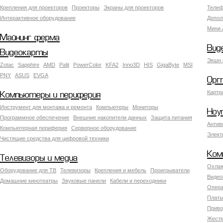
Крепления для проекторов
Проекторы
Экраны для проекторов
Телеф
Интерактивное оборудование
Допол
Мини 
Майнинг ферма
Вид
Видеокарты
Экшн 
Zotac
Sapphire
AMD
Palit
PowerColor
KFA2
Inno3D
HIS
GigaByte
MSI
PNY
ASUS
EVGA
Орг
Картр
Компьютеры и периферия
Инструмент для монтажа и ремонта
Компьютеры
Мониторы
Ноу
Программное обеспечение
Внешние накопители данных
Защита питания
Антив
Компьютерная периферия
Серверное оборудование
Элект
Чистящие средства для цифровой техники
Ком
Телевизоры и медиа
Охлаж
Оборудование для ТВ
Телевизоры
Крепления и мебель
Проигрыватели
Видео
Домашние кинотеатры
Звуковые панели
Кабели и переходники
Опера
Платы
Приво
Жестк