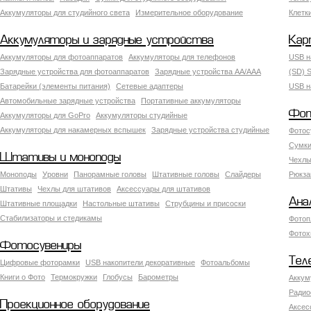
Аккумуляторы для студийного света
Измерительное оборудование
Клетк
Аккумуляторы и зарядные устройства
Кар
Аккумуляторы для фотоаппаратов
Аккумуляторы для телефонов
USB н
Зарядные устройства для фотоаппаратов
Зарядные устройства AA/AAA
(SD) S
Батарейки (элементы питания)
Сетевые адаптеры
USB н
Автомобильные зарядные устройства
Портативные аккумуляторы
Фот
Аккумуляторы для GoPro
Аккумуляторы студийные
Аккумуляторы для накамерных вспышек
Зарядные устройства студийные
Фотос
Сумки
Штативы и моноподы
Чехлы
Моноподы
Уровни
Панорамные головы
Штативные головы
Слайдеры
Рюкза
Штативы
Чехлы для штативов
Аксессуары для штативов
Ана
Штативные площадки
Настольные штативы
Струбцины и присоски
Стабилизаторы и стедикамы
Фотоп
Фотох
Фотосувениры
Тел
Цифровые фоторамки
USB накопители декоративные
Фотоальбомы
Книги о Фото
Термокружки
Глобусы
Барометры
Аккум
Радио
Проекционное оборудование
Аксес