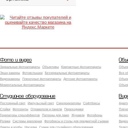
Фото и видео
Объ
Зеркальные фотоаппараты
Объективы
Компактные фотоаппараты
Объек
Экшн камеры
Фотовспышки
Беззеркальные фотоаппараты
Все о
Видеокамеры
Пленочные фотоаппараты
Детские фотоаппараты
Объек
Моментальные фотоаппараты
Объект
Студийное оборудование
Вид
Постоянный свет
Импульсный свет
Синхронизаторы
Софтбоксы
Адапт
Стойки
Фотозонты
Отражатели и панели
Переходники
Плече
Генераторы спецэффектов
Патроны для ламп
Журавли
Фотофоны
Аксес
Ролики
Системы крепления
Фотобоксы и столы для предметной съемки
Видео
Лампы и колбы
Насадки
Сумки для студийного оборудования
Теле