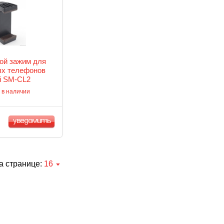
ой зажим для
х телефонов
mi SM-CL2
 в наличии
уведомить
а странице:
16