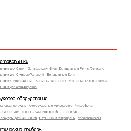
отовспышки
пышки для Canon
Вспышки для Nikon
Вспышки для Pentax/Samsung
пышки для Olympus/Panasonic
Вспышки для Sony
пышки универсальные
Вспышки для Fujifilm
Все вспышки (по брендам)
пышки для смартофонов
вуковое оборудование
ационарное аудио
Аксессуары для микрофонов
Микрофоны
кордеры
Диктофоны
Аудиоинтерфейсы
Гарнитуры
сессуары для наушников
Наушники и микрофоны
Автомагнитолы
птические приборы