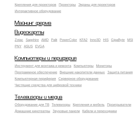
Крепления для проекторов
Проекторы
Экраны для проекторов
Интерактивное оборудование
Майнинг ферма
Видеокарты
Zotac
Sapphire
AMD
Palit
PowerColor
KFA2
Inno3D
HIS
GigaByte
MSI
PNY
ASUS
EVGA
Компьютеры и периферия
Инструмент для монтажа и ремонта
Компьютеры
Мониторы
Программное обеспечение
Внешние накопители данных
Защита питания
Компьютерная периферия
Серверное оборудование
Чистящие средства для цифровой техники
Телевизоры и медиа
Оборудование для ТВ
Телевизоры
Крепления и мебель
Проигрыватели
Домашние кинотеатры
Звуковые панели
Кабели и переходники