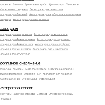
кроскопы
Бинокли
Зрительные трубы
Дальномеры
Телескопы
иборы ночного видения
Аксессуары для телескопов
сессуары для биноклей
Аксессуары для приборов ночного видения
нокуляры
Аксессуары для микроскопов
ксессуары
сессуары для микроскопов
Аксессуары для телескопов
сессуары для фотоаппаратов
Аксессуары для видеокамер
сессуары для фотовспышек
Аксессуары для смартфонов
сессуары для экшн-камер
Аксессуары для микрофонов
сессуары для объективов
портивное снаряжение
евматика
Компасы
Металлоискатели
Оптические прицелы
лодная пристрелка
Фонари и ЛЦУ
Крепления для прицелов
ушники активные
Аксессуары
Фотоловушки
лектротранспорт
роскутеры
Электросамокаты
Самокат
Электровелосипеды
ноколеса