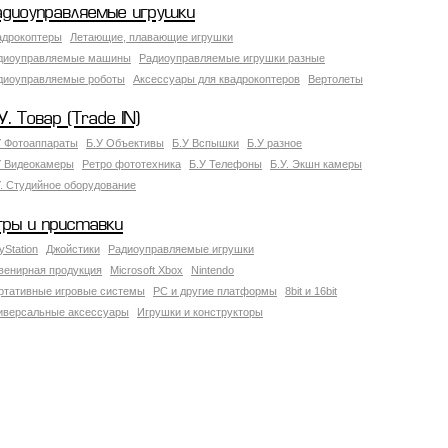
адиоуправляемые игрушки
адрокоптеры
Летающие, плавающие игрушки
диоуправляемые машины
Радиоуправляемые игрушки разные
диоуправляемые роботы
Аксессуары для квадрокоптеров
Вертолеты
У. Товар (Trade IN)
У Фотоаппараты
Б.У Объективы
Б.У Вспышки
Б.У разное
У Видеокамеры
Ретро фототехника
Б.У Телефоны
Б.У. Экшн камеры
У. Студийное оборудование
гры и приставки
yStation
Джойстики
Радиоуправляемые игрушки
венирная продукция
Microsoft Xbox
Nintendo
ртативные игровые системы
PC и другие платформы
8bit и 16bit
иверсальные аксессуары
Игрушки и конструкторы