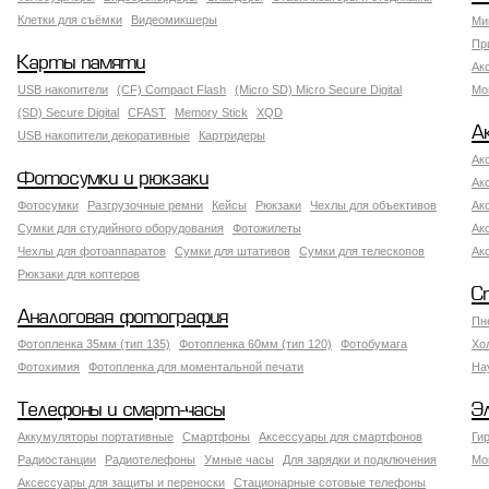
Клетки для съёмки
Видеомикшеры
Ми
Пр
Карты памяти
Ак
USB накопители
(CF) Compact Flash
(Micro SD) Micro Secure Digital
Мо
(SD) Secure Digital
CFAST
Memory Stick
XQD
А
USB накопители декоративные
Картридеры
Ак
Фотосумки и рюкзаки
Ак
Фотосумки
Разгрузочные ремни
Кейсы
Рюкзаки
Чехлы для объективов
Ак
Сумки для студийного оборудования
Фотожилеты
Ак
Чехлы для фотоаппаратов
Сумки для штативов
Сумки для телескопов
Ак
Рюкзаки для коптеров
С
Аналоговая фотография
Пн
Фотопленка 35мм (тип 135)
Фотопленка 60мм (тип 120)
Фотобумага
Хо
Фотохимия
Фотопленка для моментальной печати
На
Телефоны и смарт-часы
Э
Аккумуляторы портативные
Смартфоны
Аксессуары для смартфонов
Ги
Радиостанции
Радиотелефоны
Умные часы
Для зарядки и подключения
Мо
Аксессуары для защиты и переноски
Стационарные сотовые телефоны