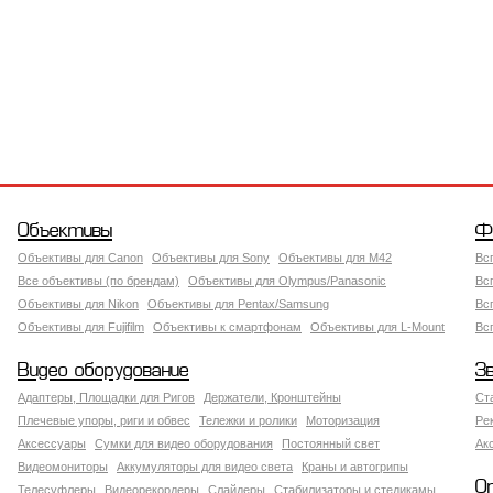
Объективы
Ф
Объективы для Canon
Объективы для Sony
Объективы для M42
Вс
Все объективы (по брендам)
Объективы для Olympus/Panasonic
Вс
Объективы для Nikon
Объективы для Pentax/Samsung
Вс
Объективы для Fujifilm
Объективы к смартфонам
Объективы для L-Mount
Вс
Видео оборудование
З
Адаптеры, Площадки для Ригов
Держатели, Кронштейны
Ст
Плечевые упоры, риги и обвес
Тележки и ролики
Моторизация
Ре
Аксессуары
Сумки для видео оборудования
Постоянный свет
Ак
Видеомониторы
Аккумуляторы для видео света
Краны и автогрипы
О
Телесуфлеры
Видеорекордеры
Слайдеры
Стабилизаторы и стедикамы