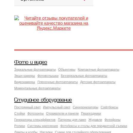
Фото и видео
Зеркальные фотоаппараты
Объективы
Компактные фотоаппараты
Экшн камеры
Фотовспышки
Беззеркальные фотоаппараты
Видеокамеры
Пленочные фотоаппараты
Детские фотоаппараты
Моментальные фотоаппараты
Студийное оборудование
Постоянный свет
Импульсный свет
Синхронизаторы
Софтбоксы
Стойки
Фотозонты
Отражатели и панели
Переходники
Генераторы спецэффектов
Патроны для ламп
Журавли
Фотофоны
Ролики
Системы крепления
Фотобоксы и столы для предметной съемки
Лампы и колбы
Насадки
Сумки для студийного оборудования