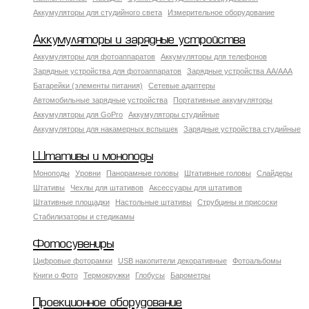
Аккумуляторы для студийного света
Измерительное оборудование
Аккумуляторы и зарядные устройства
Аккумуляторы для фотоаппаратов
Аккумуляторы для телефонов
Зарядные устройства для фотоаппаратов
Зарядные устройства AA/AAA
Батарейки (элементы питания)
Сетевые адаптеры
Автомобильные зарядные устройства
Портативные аккумуляторы
Аккумуляторы для GoPro
Аккумуляторы студийные
Аккумуляторы для накамерных вспышек
Зарядные устройства студийные
Штативы и моноподы
Моноподы
Уровни
Панорамные головы
Штативные головы
Слайдеры
Штативы
Чехлы для штативов
Аксессуары для штативов
Штативные площадки
Настольные штативы
Струбцины и присоски
Стабилизаторы и стедикамы
Фотосувениры
Цифровые фоторамки
USB накопители декоративные
Фотоальбомы
Книги о Фото
Термокружки
Глобусы
Барометры
Проекционное оборудование