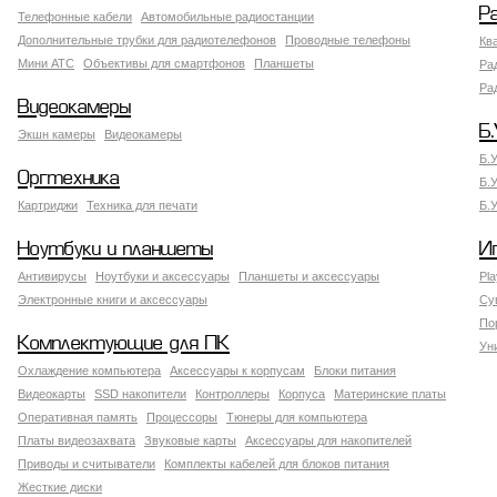
Р
Телефонные кабели
Автомобильные радиостанции
Дополнительные трубки для радиотелефонов
Проводные телефоны
Кв
Мини АТС
Объективы для смартфонов
Планшеты
Ра
Ра
Видеокамеры
Б.
Экшн камеры
Видеокамеры
Б.
Оргтехника
Б.
Картриджи
Техника для печати
Б.
Ноутбуки и планшеты
И
Антивирусы
Ноутбуки и аксессуары
Планшеты и аксессуары
Pla
Электронные книги и аксессуары
Су
По
Комплектующие для ПК
Ун
Охлаждение компьютера
Аксессуары к корпусам
Блоки питания
Видеокарты
SSD накопители
Контроллеры
Корпуса
Материнские платы
Оперативная память
Процессоры
Тюнеры для компьютера
Платы видеозахвата
Звуковые карты
Аксессуары для накопителей
Приводы и считыватели
Комплекты кабелей для блоков питания
Жесткие диски