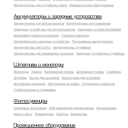
Аккумуляторы для студийного света
Измерительное оборудование
Аккумуляторы и зарядные устройства
Аккумуляторы для фотоаппаратов
Аккумуляторы для телефонов
Зарядные устройства для фотоаппаратов
Зарядные устройства AA/AAA
Батарейки (элементы питания)
Сетевые адаптеры
Автомобильные зарядные устройства
Портативные аккумуляторы
Аккумуляторы для GoPro
Аккумуляторы студийные
Аккумуляторы для накамерных вспышек
Зарядные устройства студийные
Штативы и моноподы
Моноподы
Уровни
Панорамные головы
Штативные головы
Слайдеры
Штативы
Чехлы для штативов
Аксессуары для штативов
Штативные площадки
Настольные штативы
Струбцины и присоски
Стабилизаторы и стедикамы
Фотосувениры
Цифровые фоторамки
USB накопители декоративные
Фотоальбомы
Книги о Фото
Термокружки
Глобусы
Барометры
Проекционное оборудование