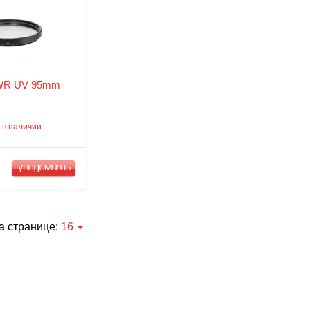
WR UV 95mm
 в наличии
уведомить
а странице:
16