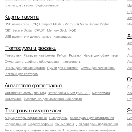
Клетки для съёмки
Видеомикшеры
Ми
Пр
Карты памяти
Ак
USB накопители
(CF) Compact Flash
(Micro SD) Micro Secure Digital
Мо
(SD) Secure Digital
CFAST
Memory Stick
XQD
А
USB накопители декоративные
Картридеры
Ак
Фотосумки и рюкзаки
Ак
Фотосумки
Разгрузочные ремни
Кейсы
Рюкзаки
Чехлы для объективов
Ак
Сумки для студийного оборудования
Фотожилеты
Ак
Чехлы для фотоаппаратов
Сумки для штативов
Сумки для телескопов
Ак
Рюкзаки для коптеров
С
Аналоговая фотография
Пн
Фотопленка 35мм (тип 135)
Фотопленка 60мм (тип 120)
Фотобумага
Хо
Фотохимия
Фотопленка для моментальной печати
На
Телефоны и смарт-часы
Э
Аккумуляторы портативные
Смартфоны
Аксессуары для смартфонов
Ги
Радиостанции
Радиотелефоны
Умные часы
Для зарядки и подключения
Мо
Аксессуары для защиты и переноски
Стационарные сотовые телефоны