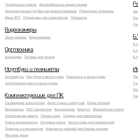
Р
Телефонные кабели
Автомобильные радиостанции
Дополнительные трубки для радиотелефонов
Проводные телефоны
Кв
Мини АТС
Объективы для смартфонов
Планшеты
Ра
Ра
Видеокамеры
Б.
Экшн камеры
Видеокамеры
Б.
Оргтехника
Б.
Картриджи
Техника для печати
Б.
Ноутбуки и планшеты
И
Антивирусы
Ноутбуки и аксессуары
Планшеты и аксессуары
Pla
Электронные книги и аксессуары
Су
По
Комплектующие для ПК
Ун
Охлаждение компьютера
Аксессуары к корпусам
Блоки питания
Видеокарты
SSD накопители
Контроллеры
Корпуса
Материнские платы
Оперативная память
Процессоры
Тюнеры для компьютера
Платы видеозахвата
Звуковые карты
Аксессуары для накопителей
Приводы и считыватели
Комплекты кабелей для блоков питания
Жесткие диски