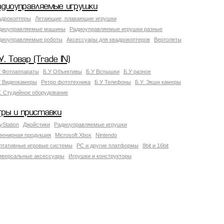
адиоуправляемые игрушки
адрокоптеры
Летающие, плавающие игрушки
диоуправляемые машины
Радиоуправляемые игрушки разные
диоуправляемые роботы
Аксессуары для квадрокоптеров
Вертолеты
У. Товар (Trade IN)
У Фотоаппараты
Б.У Объективы
Б.У Вспышки
Б.У разное
У Видеокамеры
Ретро фототехника
Б.У Телефоны
Б.У. Экшн камеры
У. Студийное оборудование
гры и приставки
yStation
Джойстики
Радиоуправляемые игрушки
венирная продукция
Microsoft Xbox
Nintendo
ртативные игровые системы
PC и другие платформы
8bit и 16bit
иверсальные аксессуары
Игрушки и конструкторы