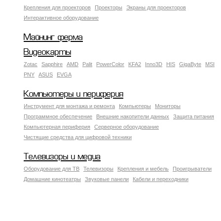
Крепления для проекторов
Проекторы
Экраны для проекторов
Интерактивное оборудование
Майнинг ферма
Видеокарты
Zotac
Sapphire
AMD
Palit
PowerColor
KFA2
Inno3D
HIS
GigaByte
MSI
PNY
ASUS
EVGA
Компьютеры и периферия
Инструмент для монтажа и ремонта
Компьютеры
Мониторы
Программное обеспечение
Внешние накопители данных
Защита питания
Компьютерная периферия
Серверное оборудование
Чистящие средства для цифровой техники
Телевизоры и медиа
Оборудование для ТВ
Телевизоры
Крепления и мебель
Проигрыватели
Домашние кинотеатры
Звуковые панели
Кабели и переходники