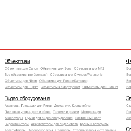
Объективы
Ф
Объективы для Canon
Объективы для Sony
Объективы для M42
Вс
Все объективы (по брендам)
Объективы для Olympus/Panasonic
Вс
Объективы для Nikon
Объективы для Pentax/Samsung
Вс
Объективы для Fujifilm
Объективы к смартфонам
Объективы для L-Mount
Вс
Видео оборудование
З
Адаптеры, Площадки для Ригов
Держатели, Кронштейны
Ст
Плечевые упоры, риги и обвес
Тележки и ролики
Моторизация
Ре
Аксессуары
Сумки для видео оборудования
Постоянный свет
Ак
Видеомониторы
Аккумуляторы для видео света
Краны и автогрипы
О
Телесуфлеры
Видеорекордеры
Слайдеры
Стабилизаторы и стедикамы