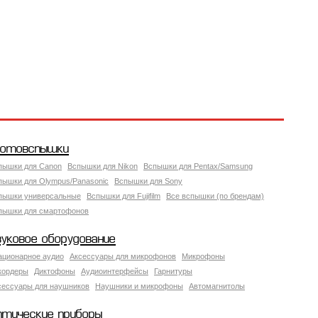
отовспышки
пышки для Canon
Вспышки для Nikon
Вспышки для Pentax/Samsung
пышки для Olympus/Panasonic
Вспышки для Sony
пышки универсальные
Вспышки для Fujifilm
Все вспышки (по брендам)
пышки для смартофонов
вуковое оборудование
ационарное аудио
Аксессуары для микрофонов
Микрофоны
кордеры
Диктофоны
Аудиоинтерфейсы
Гарнитуры
сессуары для наушников
Наушники и микрофоны
Автомагнитолы
птические приборы