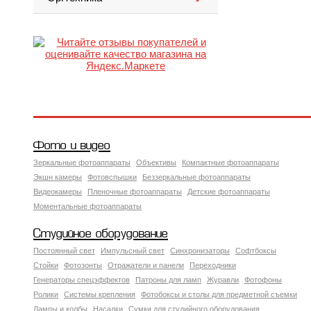
Фото и видео
Зеркальные фотоаппараты
Объективы
Компактные фотоаппараты
Экшн камеры
Фотовспышки
Беззеркальные фотоаппараты
Видеокамеры
Пленочные фотоаппараты
Детские фотоаппараты
Моментальные фотоаппараты
Студийное оборудование
Постоянный свет
Импульсный свет
Синхронизаторы
Софтбоксы
Стойки
Фотозонты
Отражатели и панели
Переходники
Генераторы спецэффектов
Патроны для ламп
Журавли
Фотофоны
Ролики
Системы крепления
Фотобоксы и столы для предметной съемки
Лампы и колбы
Насадки
Сумки для студийного оборудования