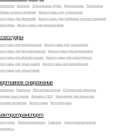
кроскопы
Бинокли
Зрительные трубы
Дальномеры
Телескопы
иборы ночного видения
Аксессуары для телескопов
сессуары для биноклей
Аксессуары для приборов ночного видения
нокуляры
Аксессуары для микроскопов
ксессуары
сессуары для микроскопов
Аксессуары для телескопов
сессуары для фотоаппаратов
Аксессуары для видеокамер
сессуары для фотовспышек
Аксессуары для смартфонов
сессуары для экшн-камер
Аксессуары для микрофонов
сессуары для объективов
портивное снаряжение
евматика
Компасы
Металлоискатели
Оптические прицелы
лодная пристрелка
Фонари и ЛЦУ
Крепления для прицелов
ушники активные
Аксессуары
Фотоловушки
лектротранспорт
роскутеры
Электросамокаты
Самокат
Электровелосипеды
ноколеса