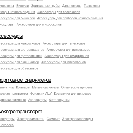
кроскопы
Бинокли
Зрительные трубы
Дальномеры
Телескопы
иборы ночного видения
Аксессуары для телескопов
сессуары для биноклей
Аксессуары для приборов ночного видения
нокуляры
Аксессуары для микроскопов
ксессуары
сессуары для микроскопов
Аксессуары для телескопов
сессуары для фотоаппаратов
Аксессуары для видеокамер
сессуары для фотовспышек
Аксессуары для смартфонов
сессуары для экшн-камер
Аксессуары для микрофонов
сессуары для объективов
портивное снаряжение
евматика
Компасы
Металлоискатели
Оптические прицелы
лодная пристрелка
Фонари и ЛЦУ
Крепления для прицелов
ушники активные
Аксессуары
Фотоловушки
лектротранспорт
роскутеры
Электросамокаты
Самокат
Электровелосипеды
ноколеса