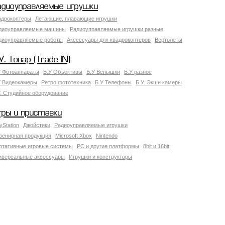
адиоуправляемые игрушки
адрокоптеры
Летающие, плавающие игрушки
диоуправляемые машины
Радиоуправляемые игрушки разные
диоуправляемые роботы
Аксессуары для квадрокоптеров
Вертолеты
У. Товар (Trade IN)
У Фотоаппараты
Б.У Объективы
Б.У Вспышки
Б.У разное
У Видеокамеры
Ретро фототехника
Б.У Телефоны
Б.У. Экшн камеры
У. Студийное оборудование
гры и приставки
yStation
Джойстики
Радиоуправляемые игрушки
венирная продукция
Microsoft Xbox
Nintendo
ртативные игровые системы
PC и другие платформы
8bit и 16bit
иверсальные аксессуары
Игрушки и конструкторы