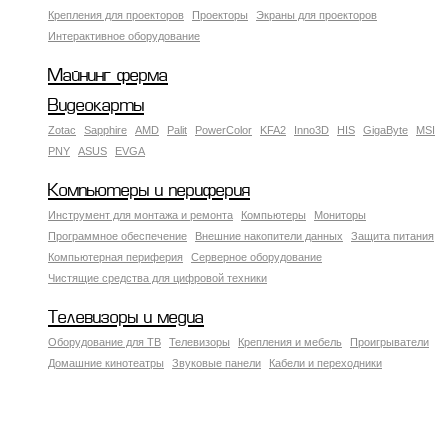
Крепления для проекторов
Проекторы
Экраны для проекторов
Интерактивное оборудование
Майнинг ферма
Видеокарты
Zotac
Sapphire
AMD
Palit
PowerColor
KFA2
Inno3D
HIS
GigaByte
MSI
PNY
ASUS
EVGA
Компьютеры и периферия
Инструмент для монтажа и ремонта
Компьютеры
Мониторы
Программное обеспечение
Внешние накопители данных
Защита питания
Компьютерная периферия
Серверное оборудование
Чистящие средства для цифровой техники
Телевизоры и медиа
Оборудование для ТВ
Телевизоры
Крепления и мебель
Проигрыватели
Домашние кинотеатры
Звуковые панели
Кабели и переходники