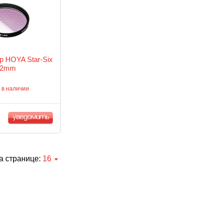
 HOYA Star-Six
62mm
 в наличии
уведомить
а странице:
16