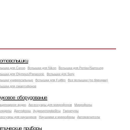
отовспышки
пышки для Canon
Вспышки для Nikon
Вспышки для Pentax/Samsung
пышки для Olympus/Panasonic
Вспышки для Sony
пышки универсальные
Вспышки для Fujifilm
Все вспышки (по брендам)
пышки для смартофонов
вуковое оборудование
ационарное аудио
Аксессуары для микрофонов
Микрофоны
кордеры
Диктофоны
Аудиоинтерфейсы
Гарнитуры
сессуары для наушников
Наушники и микрофоны
Автомагнитолы
птические приборы