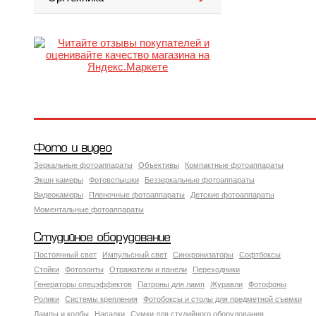
Фото и видео
Зеркальные фотоаппараты
Объективы
Компактные фотоаппараты
Экшн камеры
Фотовспышки
Беззеркальные фотоаппараты
Видеокамеры
Пленочные фотоаппараты
Детские фотоаппараты
Моментальные фотоаппараты
Студийное оборудование
Постоянный свет
Импульсный свет
Синхронизаторы
Софтбоксы
Стойки
Фотозонты
Отражатели и панели
Переходники
Генераторы спецэффектов
Патроны для ламп
Журавли
Фотофоны
Ролики
Системы крепления
Фотобоксы и столы для предметной съемки
Лампы и колбы
Насадки
Сумки для студийного оборудования