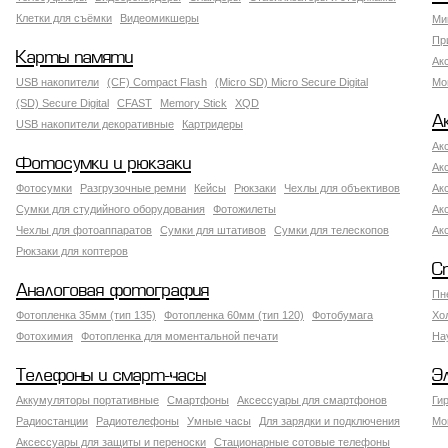
Клетки для съёмки
Видеомикшеры
Ми
Пр
Карты памяти
Ак
USB накопители
(CF) Compact Flash
(Micro SD) Micro Secure Digital
Мо
(SD) Secure Digital
CFAST
Memory Stick
XQD
А
USB накопители декоративные
Картридеры
Ак
Фотосумки и рюкзаки
Ак
Фотосумки
Разгрузочные ремни
Кейсы
Рюкзаки
Чехлы для объективов
Ак
Сумки для студийного оборудования
Фотожилеты
Ак
Чехлы для фотоаппаратов
Сумки для штативов
Сумки для телескопов
Ак
Рюкзаки для коптеров
С
Аналоговая фотография
Пн
Фотопленка 35мм (тип 135)
Фотопленка 60мм (тип 120)
Фотобумага
Хо
Фотохимия
Фотопленка для моментальной печати
На
Телефоны и смарт-часы
Э
Аккумуляторы портативные
Смартфоны
Аксессуары для смартфонов
Ги
Радиостанции
Радиотелефоны
Умные часы
Для зарядки и подключения
Мо
Аксессуары для защиты и переноски
Стационарные сотовые телефоны