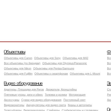
Объективы
Ф
Объективы для Canon
Объективы для Sony
Объективы для M42
Вс
Все объективы (по брендам)
Объективы для Olympus/Panasonic
Вс
Объективы для Nikon
Объективы для Pentax/Samsung
Вс
Объективы для Fujifilm
Объективы к смартфонам
Объективы для L-Mount
Вс
Видео оборудование
З
Адаптеры, Площадки для Ригов
Держатели, Кронштейны
Ст
Плечевые упоры, риги и обвес
Тележки и ролики
Моторизация
Ре
Аксессуары
Сумки для видео оборудования
Постоянный свет
Ак
Видеомониторы
Аккумуляторы для видео света
Краны и автогрипы
О
Телесуфлеры
Видеорекордеры
Слайдеры
Стабилизаторы и стедикамы