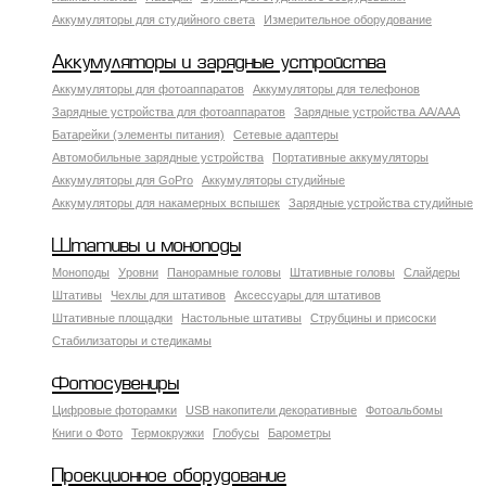
Аккумуляторы для студийного света
Измерительное оборудование
Аккумуляторы и зарядные устройства
Аккумуляторы для фотоаппаратов
Аккумуляторы для телефонов
Зарядные устройства для фотоаппаратов
Зарядные устройства AA/AAA
Батарейки (элементы питания)
Сетевые адаптеры
Автомобильные зарядные устройства
Портативные аккумуляторы
Аккумуляторы для GoPro
Аккумуляторы студийные
Аккумуляторы для накамерных вспышек
Зарядные устройства студийные
Штативы и моноподы
Моноподы
Уровни
Панорамные головы
Штативные головы
Слайдеры
Штативы
Чехлы для штативов
Аксессуары для штативов
Штативные площадки
Настольные штативы
Струбцины и присоски
Стабилизаторы и стедикамы
Фотосувениры
Цифровые фоторамки
USB накопители декоративные
Фотоальбомы
Книги о Фото
Термокружки
Глобусы
Барометры
Проекционное оборудование