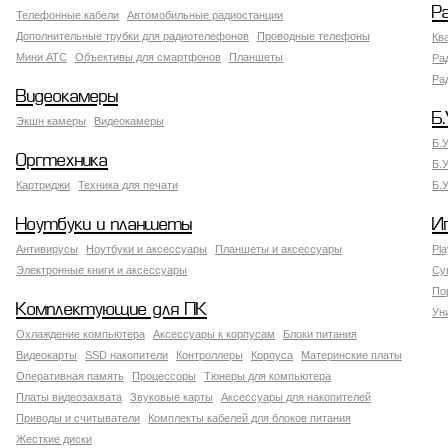
Р
Телефонные кабели
Автомобильные радиостанции
Дополнительные трубки для радиотелефонов
Проводные телефоны
Кв
Мини АТС
Объективы для смартфонов
Планшеты
Ра
Ра
Видеокамеры
Б.
Экшн камеры
Видеокамеры
Б.
Оргтехника
Б.
Картриджи
Техника для печати
Б.
Ноутбуки и планшеты
И
Антивирусы
Ноутбуки и аксессуары
Планшеты и аксессуары
Pla
Электронные книги и аксессуары
Су
По
Комплектующие для ПК
Ун
Охлаждение компьютера
Аксессуары к корпусам
Блоки питания
Видеокарты
SSD накопители
Контроллеры
Корпуса
Материнские платы
Оперативная память
Процессоры
Тюнеры для компьютера
Платы видеозахвата
Звуковые карты
Аксессуары для накопителей
Приводы и считыватели
Комплекты кабелей для блоков питания
Жесткие диски