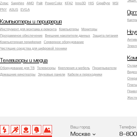
Экшн 
Zotac
Sapphire
AMD
Palit
PowerColor
KFA2
Inno3D
HIS
GigaByte
MSI
PNY
ASUS
EVGA
Орг
Картр
Компьютеры и периферия
Инструмент для монтажа и ремонта
Компьютеры
Мониторы
Ноу
Программное обеспечение
Внешние накопители данных
Защита питания
Антив
Компьютерная периферия
Серверное оборудование
Элект
Чистящие средства для цифровой техники
Ком
Телевизоры и медиа
Охлаж
Оборудование для ТВ
Телевизоры
Крепления и мебель
Проигрыватели
Видео
Домашние кинотеатры
Звуковые панели
Кабели и переходники
Опера
Платы
Приво
Жестк
Ваш город
Телефон
Москва
8-800