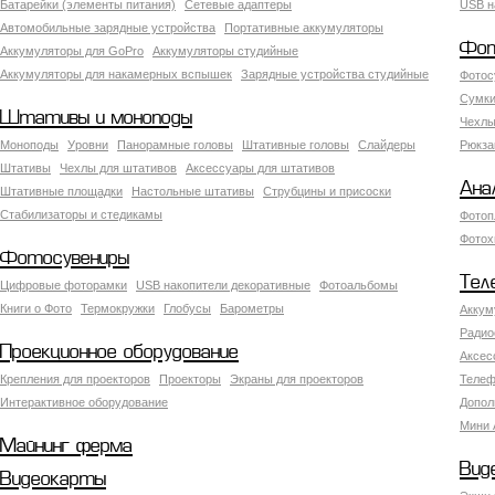
Батарейки (элементы питания)
Сетевые адаптеры
USB н
Автомобильные зарядные устройства
Портативные аккумуляторы
Фот
Аккумуляторы для GoPro
Аккумуляторы студийные
Аккумуляторы для накамерных вспышек
Зарядные устройства студийные
Фотос
Сумки
Штативы и моноподы
Чехлы
Моноподы
Уровни
Панорамные головы
Штативные головы
Слайдеры
Рюкза
Штативы
Чехлы для штативов
Аксессуары для штативов
Ана
Штативные площадки
Настольные штативы
Струбцины и присоски
Стабилизаторы и стедикамы
Фотоп
Фотох
Фотосувениры
Тел
Цифровые фоторамки
USB накопители декоративные
Фотоальбомы
Книги о Фото
Термокружки
Глобусы
Барометры
Аккум
Радио
Проекционное оборудование
Аксес
Крепления для проекторов
Проекторы
Экраны для проекторов
Телеф
Интерактивное оборудование
Допол
Мини 
Майнинг ферма
Вид
Видеокарты