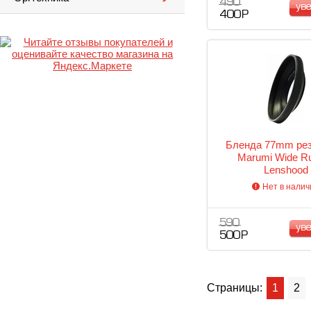
490
ув
400 Р
Бленда 77mm ре
Marumi Wide R
Lenshood
Нет в налич
590
ув
500 Р
Страницы:
1
2