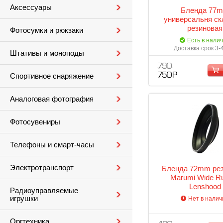
Аксессуары
Бленда 77
универсальня ск
резиновая
Фотосумки и рюкзаки
Есть в нали
Доставка срок 3-
Штативы и моноподы
790
750 Р
Спортивное снаряжение
Аналоговая фотография
Фотосувениры
Телефоны и смарт-часы
Электротранспорт
Бленда 72mm ре
Marumi Wide R
Lenshood
Радиоуправляемые
игрушки
Нет в налич
Оргтехника