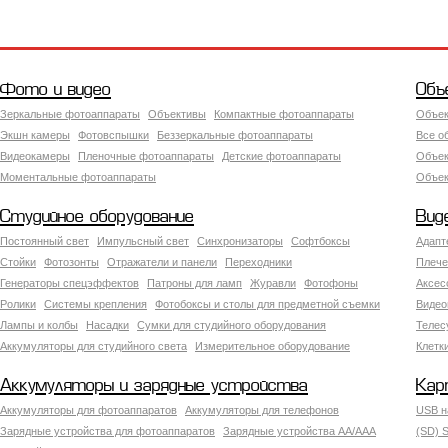
Фото и видео
Объ
Зеркальные фотоаппараты
Объективы
Компактные фотоаппараты
Объек
Экшн камеры
Фотовспышки
Беззеркальные фотоаппараты
Все о
Видеокамеры
Пленочные фотоаппараты
Детские фотоаппараты
Объек
Моментальные фотоаппараты
Объект
Студийное оборудование
Вид
Постоянный свет
Импульсный свет
Синхронизаторы
Софтбоксы
Адапт
Стойки
Фотозонты
Отражатели и панели
Переходники
Плече
Генераторы спецэффектов
Патроны для ламп
Журавли
Фотофоны
Аксес
Ролики
Системы крепления
Фотобоксы и столы для предметной съемки
Видео
Лампы и колбы
Насадки
Сумки для студийного оборудования
Теле
Аккумуляторы для студийного света
Измерительное оборудование
Клетк
Аккумуляторы и зарядные устройства
Кар
Аккумуляторы для фотоаппаратов
Аккумуляторы для телефонов
USB н
Зарядные устройства для фотоаппаратов
Зарядные устройства AA/AAA
(SD) S