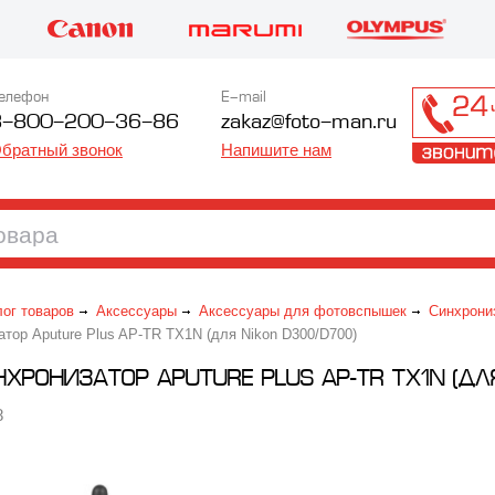
елефон
E-mail
8-800-200-36-86
zakaz@foto-man.ru
братный звонок
Напишите нам
лог товаров
Аксессуары
Аксессуары для фотовспышек
Синхрони
тор Aputure Plus AP-TR TX1N (для Nikon D300/D700)
ХРОНИЗАТОР APUTURE PLUS AP-TR TX1N (ДЛ
8