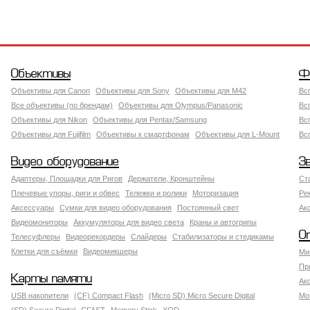
Объективы
Ф
Объективы для Canon
Объективы для Sony
Объективы для M42
Вс
Все объективы (по брендам)
Объективы для Olympus/Panasonic
Вс
Объективы для Nikon
Объективы для Pentax/Samsung
Вс
Объективы для Fujifilm
Объективы к смартфонам
Объективы для L-Mount
Вс
Видео оборудование
З
Адаптеры, Площадки для Ригов
Держатели, Кронштейны
Ст
Плечевые упоры, риги и обвес
Тележки и ролики
Моторизация
Ре
Аксессуары
Сумки для видео оборудования
Постоянный свет
Ак
Видеомониторы
Аккумуляторы для видео света
Краны и автогрипы
О
Телесуфлеры
Видеорекордеры
Слайдеры
Стабилизаторы и стедикамы
Клетки для съёмки
Видеомикшеры
Ми
Пр
Карты памяти
Ак
USB накопители
(CF) Compact Flash
(Micro SD) Micro Secure Digital
Мо