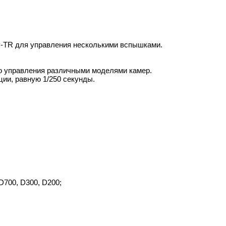
P-TR для управления несколькими вспышками.
о управления различными моделями камер.
ии, равную 1/250 секунды.
D700, D300, D200;