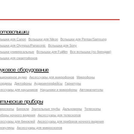
отовспышки
пышки для Canon
Вспышки для Nikon
Вспышки для Pentax/Samsung
пышки для Olympus/Panasonic
Вспышки для Sony
пышки универсальные
Вспышки для Fujifilm
Все вспышки (по брендам)
пышки для смартофонов
вуковое оборудование
ационарное аудио
Аксессуары для микрофонов
Микрофоны
кордеры
Диктофоны
Аудиоинтерфейсы
Гарнитуры
сессуары для наушников
Наушники и микрофоны
Автомагнитолы
птические приборы
кроскопы
Бинокли
Зрительные трубы
Дальномеры
Телескопы
иборы ночного видения
Аксессуары для телескопов
сессуары для биноклей
Аксессуары для приборов ночного видения
нокуляры
Аксессуары для микроскопов