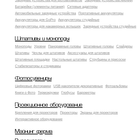
Зарядные устройства для фотоаппаратов
Зарядные устройства AA/AAA
Батарейки (элементы питания)
Сетевые адаптеры
Автомобильные зарядные устройства
Портативные аккумуляторы
Аккумуляторы для GoPro
Аккумуляторы студийные
Аккумуляторы для накамерных вспышек
Зарядные устройства студийные
Штативы и моноподы
Моноподы
Уровни
Панорамные головы
Штативные головы
Слайдеры
Штативы
Чехлы для штативов
Аксессуары для штативов
Штативные площадки
Настольные штативы
Струбцины и присоски
Стабилизаторы и стедикамы
Фотосувениры
Цифровые фоторамки
USB накопители декоративные
Фотоальбомы
Книги о Фото
Термокружки
Глобусы
Барометры
Проекционное оборудование
Крепления для проекторов
Проекторы
Экраны для проекторов
Интерактивное оборудование
Майнинг ферма