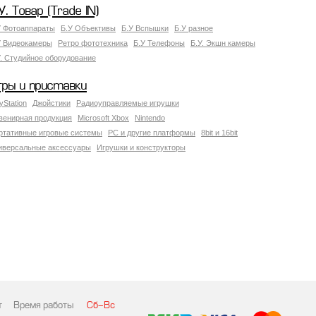
У. Товар (Trade IN)
У Фотоаппараты
Б.У Объективы
Б.У Вспышки
Б.У разное
У Видеокамеры
Ретро фототехника
Б.У Телефоны
Б.У. Экшн камеры
У. Студийное оборудование
гры и приставки
yStation
Джойстики
Радиоуправляемые игрушки
венирная продукция
Microsoft Xbox
Nintendo
ртативные игровые системы
PC и другие платформы
8bit и 16bit
иверсальные аксессуары
Игрушки и конструкторы
т
Время работы
Сб-Вс