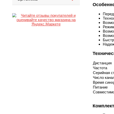
Особенн
Перед
Техно
Возмо
Режим 
Возмо
Возмо
Быстр
Надеж
Техничес
Дистанция
Частота
Серийная с
Число кана
Время синх
Питание
Совместимо
Комплек