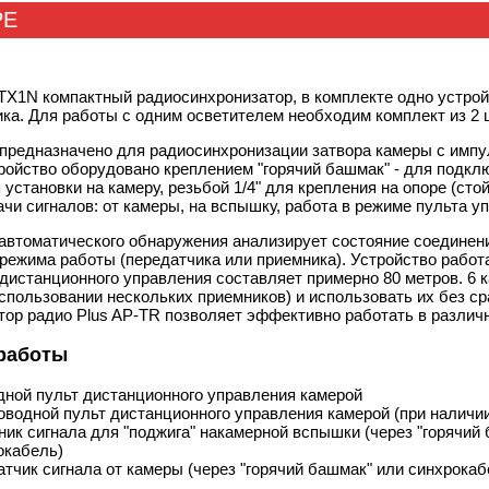
РЕ
TX1N компактный радиосинхронизатор, в комплекте одно устрой
ка. Для работы с одним осветителем необходим комплект из 2 
 предназначено для радиосинхронизации затвора камеры с импу
ройство оборудовано креплением "горячий башмак" - для подкл
я установки на камеру, резьбой 1/4" для крепления на опоре (сто
ачи сигналов: от камеры, на вспышку, работа в режиме пульта у
автоматического обнаружения анализирует состояние соединен
режима работы (передатчика или приемника). Устройство работ
дистанционного управления составляет примерно 80 метров. 6 
использовании нескольких приемников) и использовать их без с
тор радио Plus
AP-TR
позволяет эффективно работать в различ
работы
дной пульт дистанционного управления камерой
оводной пульт дистанционного управления камерой (при наличии
ник сигнала для "поджига" накамерной вспышки (через "горячий
окабель)
атчик сигнала от камеры (через "горячий башмак" или синхрокаб