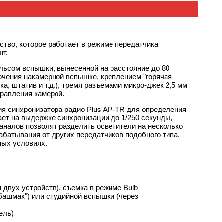
ство, которое работает в режиме передатчика
шт.
льсом вспышки, вынесенной на расстояние до 80
ючения накамерной вспышке, креплением "горячая
йка, штатив и т.д.), тремя разъемами микро-джек 2,5 мм
правления камерой.
ия синхронизатора радио Plus
AP-TR
для определения
ает на выдержке синхронизации до 1/250 секунды,
каналов позволят разделить осветители на несколько
рабатывания от других передатчиков подобного типа.
ных условиях.
 двух устройств), съемка в режиме Bulb
 башмак") или студийной вспышки (через
ель)