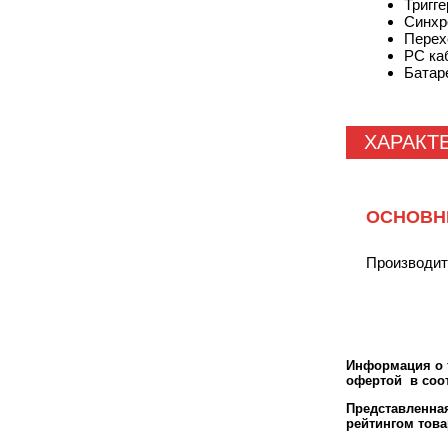
Тригг
Синхр
Перех
PC ка
Батаре
ХАРАКТ
ОСНОВН
Производи
Информация о т
офертой в соот
Представленн
рейтингом това