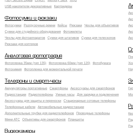
(SD) Secure Digital
CFAST
Memory Stick
XQD
А
USB накопители декоративные
Картридеры
Ак
Фотосумки и рюкзаки
Ак
Фотосумки
Разгрузочные ремни
Кейсы
Рюкзаки
Чехлы для объективов
Ак
Сумки для студийного оборудования
Фотожилеты
Ак
Чехлы для фотоаппаратов
Сумки для штативов
Сумки для телескопов
Ак
Рюкзаки для коптеров
С
Аналоговая фотография
Пн
Фотопленка 35мм (тип 135)
Фотопленка 60мм (тип 120)
Фотобумага
Хо
Фотохимия
Фотопленка для моментальной печати
На
Телефоны и смарт-часы
Э
Аккумуляторы портативные
Смартфоны
Аксессуары для смартфонов
Ги
Радиостанции
Радиотелефоны
Умные часы
Для зарядки и подключения
Мо
Аксессуары для защиты и переноски
Стационарные сотовые телефоны
Р
Телефонные кабели
Автомобильные радиостанции
Дополнительные трубки для радиотелефонов
Проводные телефоны
Кв
Мини АТС
Объективы для смартфонов
Планшеты
Ра
Ра
Видеокамеры