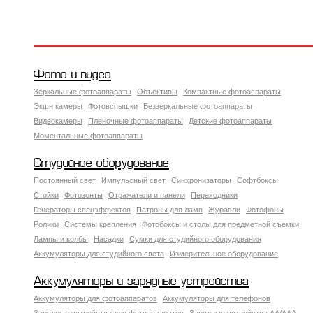
Фото и видео
Зеркальные фотоаппараты
Объективы
Компактные фотоаппараты
Экшн камеры
Фотовспышки
Беззеркальные фотоаппараты
Видеокамеры
Пленочные фотоаппараты
Детские фотоаппараты
Моментальные фотоаппараты
Студийное оборудование
Постоянный свет
Импульсный свет
Синхронизаторы
Софтбоксы
Стойки
Фотозонты
Отражатели и панели
Переходники
Генераторы спецэффектов
Патроны для ламп
Журавли
Фотофоны
Ролики
Системы крепления
Фотобоксы и столы для предметной съемки
Лампы и колбы
Насадки
Сумки для студийного оборудования
Аккумуляторы для студийного света
Измерительное оборудование
Аккумуляторы и зарядные устройства
Аккумуляторы для фотоаппаратов
Аккумуляторы для телефонов