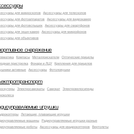
ксессуары
сессуары для микроскопов
Аксессуары для телескопов
сессуары для фотоаппаратов
Аксессуары для видеокамер
сессуары для фотовспышек
Аксессуары для смартфонов
сессуары для экшн-камер
Аксессуары для микрофонов
сессуары для объективов
портивное снаряжение
евматика
Компасы
Металлоискатели
Оптические прицелы
лодная пристрелка
Фонари и ЛЦУ
Крепления для прицелов
ушники активные
Аксессуары
Фотоловушки
лектротранспорт
роскутеры
Электросамокаты
Самокат
Электровелосипеды
ноколеса
адиоуправляемые игрушки
адрокоптеры
Летающие, плавающие игрушки
диоуправляемые машины
Радиоуправляемые игрушки разные
диоуправляемые роботы
Аксессуары для квадрокоптеров
Вертолеты