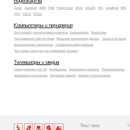
Видеокарты
Zotac
Sapphire
AMD
Palit
PowerColor
KFA2
Inno3D
HIS
GigaByte
MSI
PNY
ASUS
EVGA
Компьютеры и периферия
Инструмент для монтажа и ремонта
Компьютеры
Мониторы
Программное обеспечение
Внешние накопители данных
Защита питания
Компьютерная периферия
Серверное оборудование
Чистящие средства для цифровой техники
Телевизоры и медиа
Оборудование для ТВ
Телевизоры
Крепления и мебель
Проигрыватели
Домашние кинотеатры
Звуковые панели
Кабели и переходники
Ваш город
Т