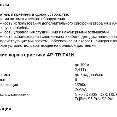
ости
атчик и приемник в одном устройстве.
логия автоматического обнаружения.
жность использования дополнительного синхронизатора Plus A
спуска Interlink.
жность управления студийными и накамерными вспышками.
жность использования специального кабеля для дистанционног
одействующие микросхемы обеспечивают скорость синхронизац
ное устройство, работающее на большой дистанции.
кие характеристики AP-TR TX1N
до 100м
2,4 ГГц
ъемка
до 7 кадров/сек
лов
6
ронизации
1/250с
2хААА
сть с камерами
Nikon D300S, D3X, D3, 
Fujifilm S5 Pro, S3 Pro.
тация