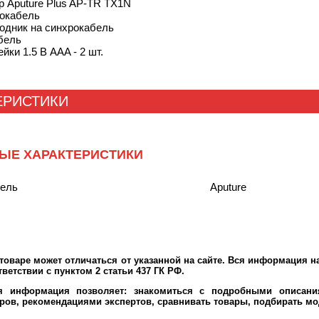
ер Aputure Plus AP-TR TX1N
окабель
одник на синхрокабель
бель
йки 1.5 В AAA - 2 шт.
ЕРИСТИКИ
ЫЕ ХАРАКТЕРИСТИКИ
тель
Aputure
оваре может отличаться от указанной на сайте. Вся информация на
ветствии с пунктом 2 статьи 437 ГК РФ.
ая информация позволяет: знакомиться с подробными описания
ров, рекомендациями экспертов, сравнивать товары, подбирать мо