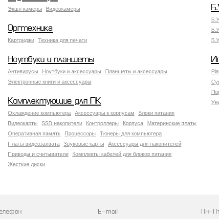
Б.
Экшн камеры
Видеокамеры
Б.
Оргтехника
Б.
Картриджи
Техника для печати
Б.
Ноутбуки и планшеты
И
Антивирусы
Ноутбуки и аксессуары
Планшеты и аксессуары
Pla
Электронные книги и аксессуары
Су
По
Комплектующие для ПК
Ун
Охлаждение компьютера
Аксессуары к корпусам
Блоки питания
Видеокарты
SSD накопители
Контроллеры
Корпуса
Материнские платы
Оперативная память
Процессоры
Тюнеры для компьютера
Платы видеозахвата
Звуковые карты
Аксессуары для накопителей
Приводы и считыватели
Комплекты кабелей для блоков питания
Жесткие диски
елефон
E-mail
Пн-П