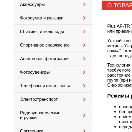
Аксессуары
О ТОВА
Фотосумки и рюкзаки
Plus
AP-TR
или приемни
Штативы и моноподы
Устройство
Спортивное снаряжение
метров. Уст
ножка" - дл
- для перед
Аналоговая фотография
Технология 
требуемого 
Фотосувениры
расстояние 
групп (при 
Синхрониза
Телефоны и смарт-часы
Режимы 
Электротранспорт
прово
беспр
Радиоуправляемые
прием
игрушки
синхр
перед
Оргтехника