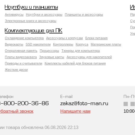
Ноутбуки и планшеты
И
Антивирусы
Ноутбуки и аксессуары
Планшеты и аксессуары
Pla
Электронные книги и аксессуары
Су
По
Комплектующие для ПК
Ун
Охлаждение компьютера
Аксессуары к корпусам
Блоки питания
Видеокарты
SSD накопители
Контроллеры
Корпуса
Материнские платы
Оперативная память
Процессоры
Тюнеры для компьютера
Платы видеозахвата
Звуковые карты
Аксессуары для накопителей
Приводы и считыватели
Комплекты кабелей для блоков питания
Жесткие диски
елефон
E-mail
Пн-П
8-800-200-36-86
zakaz@foto-man.ru
братный звонок
Напишите нам
10:00
 товара обновлена 06.08.2026 22:13