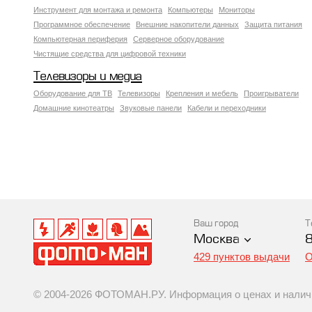
Инструмент для монтажа и ремонта
Компьютеры
Мониторы
Программное обеспечение
Внешние накопители данных
Защита питания
Компьютерная периферия
Серверное оборудование
Чистящие средства для цифровой техники
Телевизоры и медиа
Оборудование для ТВ
Телевизоры
Крепления и мебель
Проигрыватели
Домашние кинотеатры
Звуковые панели
Кабели и переходники
Ваш город
Т
Москва
429 пунктов выдачи
О
© 2004-2026 ФОТОМАН.РУ. Информация о ценах и наличии