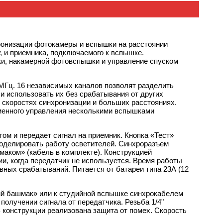
ронизации фотокамеры и вспышки на расстоянии
у, и приемника, подключаемого к вспышке.
и, накамерной фотовспышки и управление спуском
МГц. 16 независимых каналов позволят разделить
 и использовать их без срабатывания от других
 скоростях синхронизации и больших расстояниях.
менного управления несколькими вспышками
ом и передает сигнал на приемник. Кнопка «Тест»
моделировать работу осветителей. Синхроразъем
маком» (кабель в комплекте). Конструкцией
и, когда передатчик не используется. Время работы
вных срабатываний. Питается от батареи типа 23А (12
ий башмак» или к студийной вспышке синхрокабелем
получении сигнала от передатчика. Резьба 1/4"
 В конструкции реализована защита от помех. Скорость