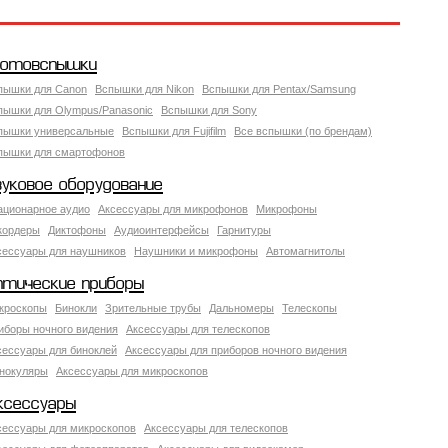
отовспышки
пышки для Canon
Вспышки для Nikon
Вспышки для Pentax/Samsung
пышки для Olympus/Panasonic
Вспышки для Sony
пышки универсальные
Вспышки для Fujifilm
Все вспышки (по брендам)
пышки для смартофонов
вуковое оборудование
ационарное аудио
Аксессуары для микрофонов
Микрофоны
кордеры
Диктофоны
Аудиоинтерфейсы
Гарнитуры
сессуары для наушников
Наушники и микрофоны
Автомагнитолы
птические приборы
кроскопы
Бинокли
Зрительные трубы
Дальномеры
Телескопы
иборы ночного видения
Аксессуары для телескопов
сессуары для биноклей
Аксессуары для приборов ночного видения
нокуляры
Аксессуары для микроскопов
ксессуары
сессуары для микроскопов
Аксессуары для телескопов