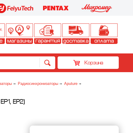
Корзина
заторы
Радиосинхронизаторы
Aputure
P1, EP2)