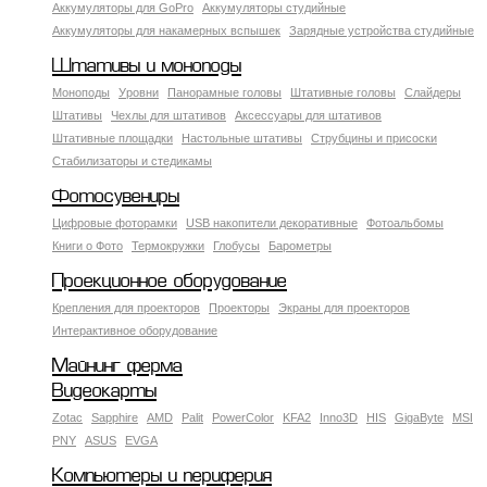
Аккумуляторы для GoPro
Аккумуляторы студийные
Аккумуляторы для накамерных вспышек
Зарядные устройства студийные
Штативы и моноподы
Моноподы
Уровни
Панорамные головы
Штативные головы
Слайдеры
Штативы
Чехлы для штативов
Аксессуары для штативов
Штативные площадки
Настольные штативы
Струбцины и присоски
Стабилизаторы и стедикамы
Фотосувениры
Цифровые фоторамки
USB накопители декоративные
Фотоальбомы
Книги о Фото
Термокружки
Глобусы
Барометры
Проекционное оборудование
Крепления для проекторов
Проекторы
Экраны для проекторов
Интерактивное оборудование
Майнинг ферма
Видеокарты
Zotac
Sapphire
AMD
Palit
PowerColor
KFA2
Inno3D
HIS
GigaByte
MSI
PNY
ASUS
EVGA
Компьютеры и периферия