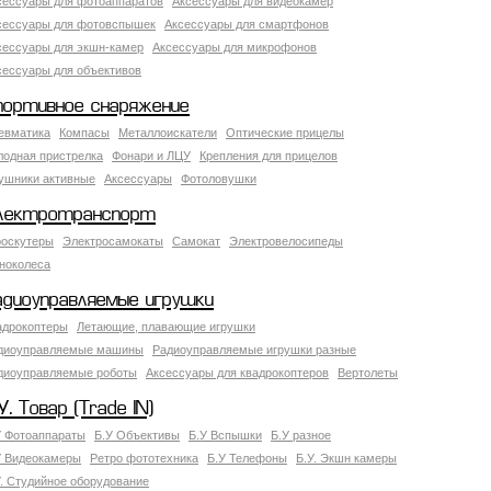
сессуары для фотоаппаратов
Аксессуары для видеокамер
сессуары для фотовспышек
Аксессуары для смартфонов
сессуары для экшн-камер
Аксессуары для микрофонов
сессуары для объективов
портивное снаряжение
евматика
Компасы
Металлоискатели
Оптические прицелы
лодная пристрелка
Фонари и ЛЦУ
Крепления для прицелов
ушники активные
Аксессуары
Фотоловушки
лектротранспорт
роскутеры
Электросамокаты
Самокат
Электровелосипеды
ноколеса
адиоуправляемые игрушки
адрокоптеры
Летающие, плавающие игрушки
диоуправляемые машины
Радиоуправляемые игрушки разные
диоуправляемые роботы
Аксессуары для квадрокоптеров
Вертолеты
У. Товар (Trade IN)
У Фотоаппараты
Б.У Объективы
Б.У Вспышки
Б.У разное
У Видеокамеры
Ретро фототехника
Б.У Телефоны
Б.У. Экшн камеры
У. Студийное оборудование