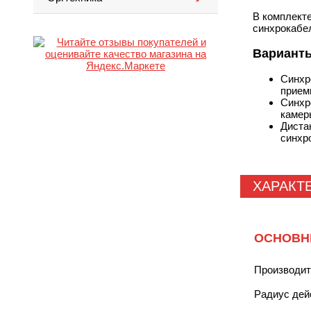
В комплекте
синхрокабел
Вариант
Синхр
прием
Синхр
камер
Диста
синхр
ХАРАКТ
ОСНОВН
Производи
Радиус дей