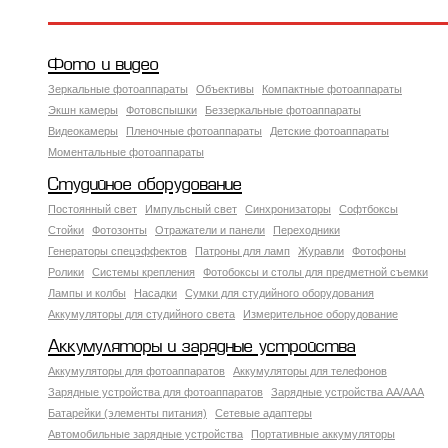
Фото и видео
Зеркальные фотоаппараты
Объективы
Компактные фотоаппараты
Экшн камеры
Фотовспышки
Беззеркальные фотоаппараты
Видеокамеры
Пленочные фотоаппараты
Детские фотоаппараты
Моментальные фотоаппараты
Студийное оборудование
Постоянный свет
Импульсный свет
Синхронизаторы
Софтбоксы
Стойки
Фотозонты
Отражатели и панели
Переходники
Генераторы спецэффектов
Патроны для ламп
Журавли
Фотофоны
Ролики
Системы крепления
Фотобоксы и столы для предметной съемки
Лампы и колбы
Насадки
Сумки для студийного оборудования
Аккумуляторы для студийного света
Измерительное оборудование
Аккумуляторы и зарядные устройства
Аккумуляторы для фотоаппаратов
Аккумуляторы для телефонов
Зарядные устройства для фотоаппаратов
Зарядные устройства AA/AAA
Батарейки (элементы питания)
Сетевые адаптеры
Автомобильные зарядные устройства
Портативные аккумуляторы