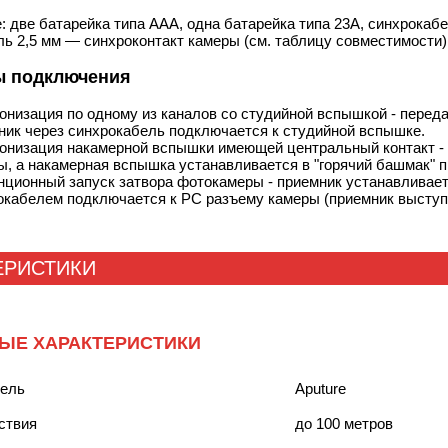
: две батарейка типа ААА, одна батарейка типа 23А, синхрокаб
ь 2,5 мм — синхроконтакт камеры (см. таблицу совместимости),
ы подключения
онизация по одному из каналов со студийной вспышкой - переда
ник через синхрокабель подключается к студийной вспышке.
онизация накамерной вспышки имеющей центральный контакт - 
ы, а накамерная вспышка устанавливается в "горячий башмак" п
нционный запуск затвора фотокамеры - приемник устанавливает
окабелем подключается к PC разъему камеры (приемник выступа
ЕРИСТИКИ
ЫЕ ХАРАКТЕРИСТИКИ
тель
Aputure
ствия
до 100 метров