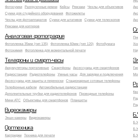
Ак
Фотосумки
Разгрузочные ремни
Кейсы
Рюкзаки
Чехлы для объективов
Ак
Сумки для студийного оборудования
Фотожилеты
Ак
Чехлы для фотоаппаратов
Сумки для штативов
Сумки для телескопов
Ак
Рюкзаки для коптеров
С
Аналоговая фотография
Пн
Фотопленка 35мм (тип 135)
Фотопленка 60мм (тип 120)
Фотобумага
Хо
Фотохимия
Фотопленка для моментальной печати
На
Телефоны и смарт-часы
Э
Аккумуляторы портативные
Смартфоны
Аксессуары для смартфонов
Ги
Радиостанции
Радиотелефоны
Умные часы
Для зарядки и подключения
Мо
Аксессуары для защиты и переноски
Стационарные сотовые телефоны
Р
Телефонные кабели
Автомобильные радиостанции
Кв
Дополнительные трубки для радиотелефонов
Проводные телефоны
Ра
Мини АТС
Объективы для смартфонов
Планшеты
Ра
Видеокамеры
Б.
Экшн камеры
Видеокамеры
Б.
Оргтехника
Б.
Картриджи
Техника для печати
Б.