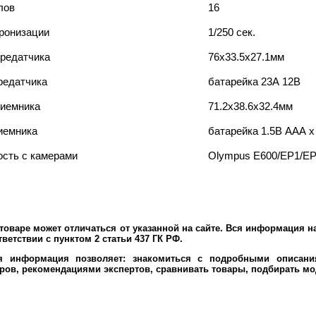
лов
16
ронизации
1/250 сек.
редатчика
76х33.5х27.1мм
редатчика
батарейка 23А 12В
иемника
71.2х38.6х32.4мм
иемника
батарейка 1.5В ААА х
сть с камерами
Olympus E600/EP1/EP
оваре может отличаться от указанной на сайте. Вся информация на
ветствии с пунктом 2 статьи 437 ГК РФ.
ая информация позволяет: знакомиться с подробными описания
ров, рекомендациями экспертов, сравнивать товары, подбирать мо