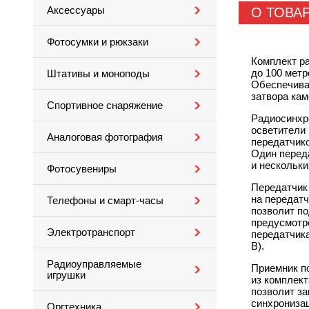
Аксессуары
О ТОВА
Фотосумки и рюкзаки
Комплект р
до 100 метр
Штативы и моноподы
Обеспечива
затвора кам
Спортивное снаряжение
Радиосинхр
осветители 
Аналоговая фотография
передатчико
Один перед
и нескольк
Фотосувениры
Передатчик 
на передатч
Телефоны и смарт-часы
позволит по
предусмотре
Электротранспорт
передатчика
В).
Радиоуправляемые
Приемник п
игрушки
из комплект
позволит за
синхронизац
Оргтехника