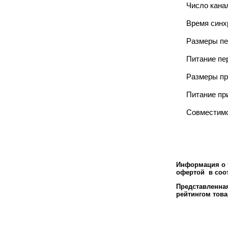
Число кана
Время синх
Размеры пе
Питание пе
Размеры пр
Питание пр
Совместимо
Информация о т
офертой в соот
Представленн
рейтингом това