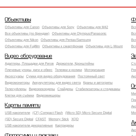
Объективы
Ф
Объективы для Canon
Объективы для Sony
Объективы для M42
Вс
Все объективы (по брендам)
Объективы для Olympus/Panasonic
Вс
Объективы для Nikon
Объективы для Pentax/Samsung
Вс
Объективы для Fujifilm
Объективы к смартфонам
Объективы для L-Mount
Вс
Видео оборудование
З
Адаптеры, Площадки для Ригов
Держатели, Кронштейны
Ст
Плечевые упоры, риги и обвес
Тележки и ролики
Моторизация
Ре
Аксессуары
Сумки для видео оборудования
Постоянный свет
Ак
Видеомониторы
Аккумуляторы для видео света
Краны и автогрипы
О
Телесуфлеры
Видеорекордеры
Слайдеры
Стабилизаторы и стедикамы
Ми
Клетки для съёмки
Видеомикшеры
Пр
Карты памяти
Ак
USB накопители
(CF) Compact Flash
(Micro SD) Micro Secure Digital
Мо
(SD) Secure Digital
CFAST
Memory Stick
XQD
А
USB накопители декоративные
Картридеры
Ак
Фотосумки и рюкзаки