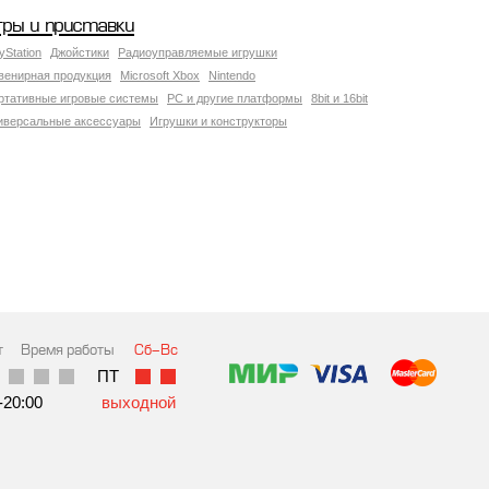
гры и приставки
yStation
Джойстики
Радиоуправляемые игрушки
венирная продукция
Microsoft Xbox
Nintendo
ртативные игровые системы
PC и другие платформы
8bit и 16bit
иверсальные аксессуары
Игрушки и конструкторы
т
Время работы
Сб-Вс
ПТ
-20:00
выходной