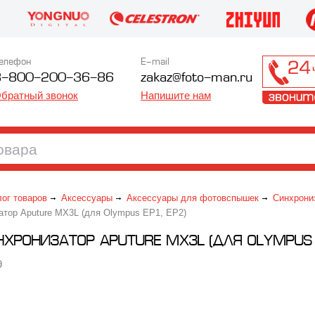
елефон
E-mail
8-800-200-36-86
zakaz@foto-man.ru
братный звонок
Напишите нам
лог товаров
Аксессуары
Аксессуары для фотовспышек
Синхрони
тор Aputure MX3L (для Olympus EP1, EP2)
ХРОНИЗАТОР APUTURE MX3L (ДЛЯ OLYMPUS E
9