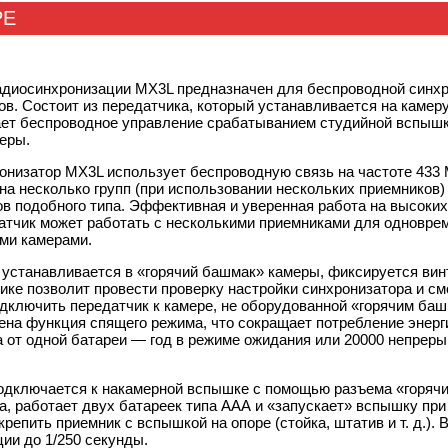
РЕ
адиосинхронизации MX3L предназначен для беспроводной синх
ов. Состоит из передатчика, который устанавливается на камер
ет беспроводное управление срабатыванием студийной вспышк
еры.
онизатор MX3L использует беспроводную связь на частоте 433 
на несколько групп (при использовании нескольких приемников)
в подобного типа. Эффективная и уверенная работа на высоких
атчик может работать с несколькими приемниками для одновре
ими камерами.
устанавливается в «горячий башмак» камеры, фиксируется винт
ике позволит провести проверку настройки синхронизатора и с
дключить передатчик к камере, не оборудованной «горячим баш
на функция спящего режима, что сокращает потребление энерги
 от одной батареи — год в режиме ожидания или 20000 непреры
одключается к накамерной вспышке с помощью разъема «горяч
а, работает двух батареек типа ААА и «запускает» вспышку при 
крепить приемник с вспышкой на опоре (стойка, штатив
и т. д.
).
ии до 1/250 секунды.