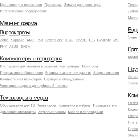
Крепления для проекторов
Проекторы
Экраны для проекторов
Телеф
Интерактивное оборудование
Допол
Мини 
Майнинг ферма
Вид
Видеокарты
Экшн 
Zotac
Sapphire
AMD
Palit
PowerColor
KFA2
Inno3D
HIS
GigaByte
MSI
PNY
ASUS
EVGA
Орг
Картр
Компьютеры и периферия
Инструмент для монтажа и ремонта
Компьютеры
Мониторы
Ноу
Программное обеспечение
Внешние накопители данных
Защита питания
Антив
Компьютерная периферия
Серверное оборудование
Элект
Чистящие средства для цифровой техники
Ком
Телевизоры и медиа
Охлаж
Оборудование для ТВ
Телевизоры
Крепления и мебель
Проигрыватели
Видео
Домашние кинотеатры
Звуковые панели
Кабели и переходники
Опера
Платы
Приво
Жестк