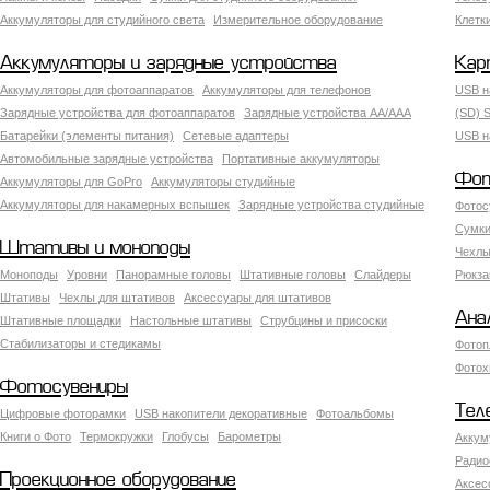
Аккумуляторы для студийного света
Измерительное оборудование
Клетк
Аккумуляторы и зарядные устройства
Кар
Аккумуляторы для фотоаппаратов
Аккумуляторы для телефонов
USB н
Зарядные устройства для фотоаппаратов
Зарядные устройства AA/AAA
(SD) S
Батарейки (элементы питания)
Сетевые адаптеры
USB н
Автомобильные зарядные устройства
Портативные аккумуляторы
Фот
Аккумуляторы для GoPro
Аккумуляторы студийные
Аккумуляторы для накамерных вспышек
Зарядные устройства студийные
Фотос
Сумки
Штативы и моноподы
Чехлы
Моноподы
Уровни
Панорамные головы
Штативные головы
Слайдеры
Рюкза
Штативы
Чехлы для штативов
Аксессуары для штативов
Ана
Штативные площадки
Настольные штативы
Струбцины и присоски
Стабилизаторы и стедикамы
Фотоп
Фотох
Фотосувениры
Тел
Цифровые фоторамки
USB накопители декоративные
Фотоальбомы
Книги о Фото
Термокружки
Глобусы
Барометры
Аккум
Радио
Проекционное оборудование
Аксес