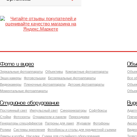
Фото и видео
Объ
Зеркальные фотоаппараты
Объективы
Компактные фотоаппараты
Объек
Экшн камеры
Фотовспышки
Беззеркальные фотоаппараты
Все о
Видеокамеры
Пленочные фотоаппараты
Детские фотоаппараты
Объек
Моментальные фотоаппараты
Объект
Студийное оборудование
Вид
Постоянный свет
Импульсный свет
Синхронизаторы
Софтбоксы
Адапт
Стойки
Фотозонты
Отражатели и панели
Переходники
Плече
Генераторы спецэффектов
Патроны для ламп
Журавли
Фотофоны
Аксес
Ролики
Системы крепления
Фотобоксы и столы для предметной съемки
Видео
Лампы и колбы
Насадки
Сумки для студийного оборудования
Теле