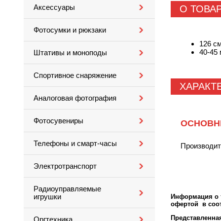
Аксессуары
О ТОВА
Фотосумки и рюкзаки
126 с
40-45
Штативы и моноподы
Спортивное снаряжение
ХАРАКТ
Аналоговая фотография
Фотосувениры
ОСНОВН
Телефоны и смарт-часы
Производи
Электротранспорт
Радиоуправляемые
игрушки
Информация о т
офертой в соот
Представленн
Оргтехника