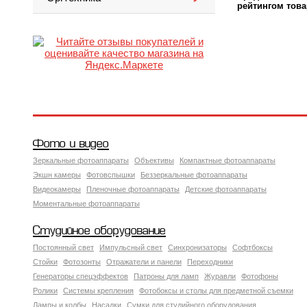
рейтингом това
Фото и видео
Зеркальные фотоаппараты
Объективы
Компактные фотоаппараты
Экшн камеры
Фотовспышки
Беззеркальные фотоаппараты
Видеокамеры
Пленочные фотоаппараты
Детские фотоаппараты
Моментальные фотоаппараты
Студийное оборудование
Постоянный свет
Импульсный свет
Синхронизаторы
Софтбоксы
Стойки
Фотозонты
Отражатели и панели
Переходники
Генераторы спецэффектов
Патроны для ламп
Журавли
Фотофоны
Ролики
Системы крепления
Фотобоксы и столы для предметной съемки
Лампы и колбы
Насадки
Сумки для студийного оборудования