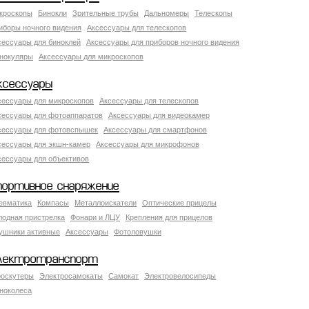
кроскопы
Бинокли
Зрительные трубы
Дальномеры
Телескопы
иборы ночного видения
Аксессуары для телескопов
сессуары для биноклей
Аксессуары для приборов ночного видения
нокуляры
Аксессуары для микроскопов
ксессуары
сессуары для микроскопов
Аксессуары для телескопов
сессуары для фотоаппаратов
Аксессуары для видеокамер
сессуары для фотовспышек
Аксессуары для смартфонов
сессуары для экшн-камер
Аксессуары для микрофонов
сессуары для объективов
портивное снаряжение
евматика
Компасы
Металлоискатели
Оптические прицелы
лодная пристрелка
Фонари и ЛЦУ
Крепления для прицелов
ушники активные
Аксессуары
Фотоловушки
лектротранспорт
роскутеры
Электросамокаты
Самокат
Электровелосипеды
ноколеса