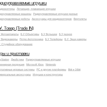
адиоуправляемые игрушки
адрокоптеры
Летающие, плавающие игрушки
диоуправляемые машины
Радиоуправляемые игрушки разные
диоуправляемые роботы
Аксессуары для квадрокоптеров
Вертолеты
У. Товар (Trade IN)
У Фотоаппараты
Б.У Объективы
Б.У Вспышки
Б.У разное
У Видеокамеры
Ретро фототехника
Б.У Телефоны
Б.У. Экшн камеры
У. Студийное оборудование
гры и приставки
yStation
Джойстики
Радиоуправляемые игрушки
венирная продукция
Microsoft Xbox
Nintendo
ртативные игровые системы
PC и другие платформы
8bit и 16bit
иверсальные аксессуары
Игрушки и конструкторы