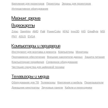
Крепления для проекторов
Проекторы
Экраны для проекторов
Интерактивное оборудование
Майнинг ферма
Видеокарты
Zotac
Sapphire
AMD
Palit
PowerColor
KFA2
Inno3D
HIS
GigaByte
MSI
PNY
ASUS
EVGA
Компьютеры и периферия
Инструмент для монтажа и ремонта
Компьютеры
Мониторы
Программное обеспечение
Внешние накопители данных
Защита питания
Компьютерная периферия
Серверное оборудование
Чистящие средства для цифровой техники
Телевизоры и медиа
Оборудование для ТВ
Телевизоры
Крепления и мебель
Проигрыватели
Домашние кинотеатры
Звуковые панели
Кабели и переходники