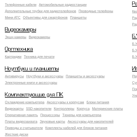
Р
Телефонные кабели
Автомобильные радиостанции
Дополнительные трубки для радиотелефонов
Проводные телефоны
Кв
Мини АТС
Объективы для смартфонов
Планшеты
Ра
Ра
Видеокамеры
Б.
Экшн камеры
Видеокамеры
Б.
Оргтехника
Б.
Картриджи
Техника для печати
Б.
Ноутбуки и планшеты
И
Антивирусы
Ноутбуки и аксессуары
Планшеты и аксессуары
Pla
Электронные книги и аксессуары
Су
По
Комплектующие для ПК
Ун
Охлаждение компьютера
Аксессуары к корпусам
Блоки питания
Видеокарты
SSD накопители
Контроллеры
Корпуса
Материнские платы
Оперативная память
Процессоры
Тюнеры для компьютера
Платы видеозахвата
Звуковые карты
Аксессуары для накопителей
Приводы и считыватели
Комплекты кабелей для блоков питания
Жесткие диски