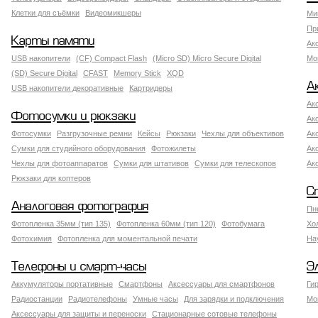
Клетки для съёмки
Видеомикшеры
Ми
Пр
Карты памяти
Ак
USB накопители
(CF) Compact Flash
(Micro SD) Micro Secure Digital
Мо
(SD) Secure Digital
CFAST
Memory Stick
XQD
А
USB накопители декоративные
Картридеры
Ак
Фотосумки и рюкзаки
Ак
Фотосумки
Разгрузочные ремни
Кейсы
Рюкзаки
Чехлы для объективов
Ак
Сумки для студийного оборудования
Фотожилеты
Ак
Чехлы для фотоаппаратов
Сумки для штативов
Сумки для телескопов
Ак
Рюкзаки для коптеров
С
Аналоговая фотография
Пн
Фотопленка 35мм (тип 135)
Фотопленка 60мм (тип 120)
Фотобумага
Хо
Фотохимия
Фотопленка для моментальной печати
На
Телефоны и смарт-часы
Э
Аккумуляторы портативные
Смартфоны
Аксессуары для смартфонов
Ги
Радиостанции
Радиотелефоны
Умные часы
Для зарядки и подключения
Мо
Аксессуары для защиты и переноски
Стационарные сотовые телефоны