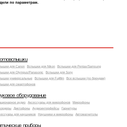
дели по параметрам.
отовспышки
пышки для Canon
Вспышки для Nikon
Вспышки для Pentax/Samsung
пышки для Olympus/Panasonic
Вспышки для Sony
пышки универсальные
Вспышки для Fujifilm
Все вспышки (по брендам)
пышки для смартофонов
вуковое оборудование
ационарное аудио
Аксессуары для микрофонов
Микрофоны
кордеры
Диктофоны
Аудиоинтерфейсы
Гарнитуры
сессуары для наушников
Наушники и микрофоны
Автомагнитолы
птические приборы