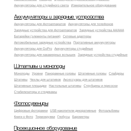
Аккумуляторы для студийного света
Измерительное оборудование
Аккумуляторы и зарядные устройства
Аккумуляторы для фотоаппаратов
Аккумуляторы для телефонов
Зарядные устройства для фотоаппаратов
Зарядные устройства AA/AAA
Батарейки (элементы питания)
Сетевые адаптеры
Автомобильные зарядные устройства
Портативные аккумуляторы
Аккумуляторы для GoPro
Аккумуляторы студийные
Аккумуляторы для накамерных вспышек
Зарядные устройства студийные
Штативы и моноподы
Моноподы
Уровни
Панорамные головы
Штативные головы
Слайдеры
Штативы
Чехлы для штативов
Аксессуары для штативов
Штативные площадки
Настольные штативы
Струбцины и присоски
Стабилизаторы и стедикамы
Фотосувениры
Цифровые фоторамки
USB накопители декоративные
Фотоальбомы
Книги о Фото
Термокружки
Глобусы
Барометры
Проекционное оборудование