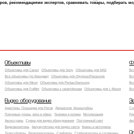
ров, рекомендациями экспертов, сравнивать товары, подбирать мо
Объективы
Ф
Объективы для Canon
Объективы для Sony
Объективы для M42
Вс
Все объективы (по брендам)
Объективы для Olympus/Panasonic
Вс
Объективы для Nikon
Объективы для Pentax/Samsung
Вс
Объективы для Fujifilm
Объективы к смартфонам
Объективы для L-Mount
Вс
Видео оборудование
З
Адаптеры, Площадки для Ригов
Держатели, Кронштейны
Ст
Плечевые упоры, риги и обвес
Тележки и ролики
Моторизация
Ре
Аксессуары
Сумки для видео оборудования
Постоянный свет
Ак
Видеомониторы
Аккумуляторы для видео света
Краны и автогрипы
О
Телесуфлеры
Видеорекордеры
Слайдеры
Стабилизаторы и стедикамы