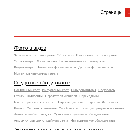
Страницы:
Фото и видео
Зеркальные фотоаппараты
Объективы
Компактные фотоаппараты
Экшн камеры
Фотовспышки
Беззеркальные фотоаппараты
Видеокамеры
Пленочные фотоаппараты
Детские фотоаппараты
Моментальные фотоаппараты
Студийное оборудование
Постоянный свет
Импульсный свет
Синхронизаторы
Софтбоксы
Стойки
Фотозонты
Отражатели и панели
Переходники
Генераторы спецэффектов
Патроны для ламп
Журавли
Фотофоны
Ролики
Системы крепления
Фотобоксы и столы для предметной съемки
Лампы и колбы
Насадки
Сумки для студийного оборудования
Аккумуляторы для студийного света
Измерительное оборудование