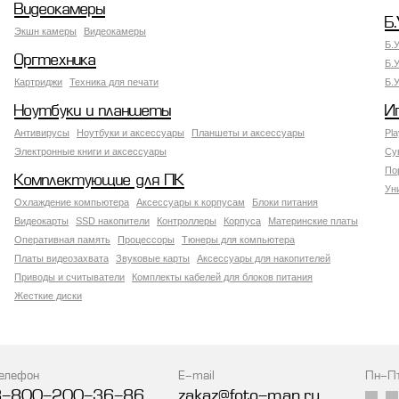
Видеокамеры
Б.
Экшн камеры
Видеокамеры
Б.
Оргтехника
Б.
Картриджи
Техника для печати
Б.
Ноутбуки и планшеты
И
Антивирусы
Ноутбуки и аксессуары
Планшеты и аксессуары
Pla
Электронные книги и аксессуары
Су
По
Комплектующие для ПК
Ун
Охлаждение компьютера
Аксессуары к корпусам
Блоки питания
Видеокарты
SSD накопители
Контроллеры
Корпуса
Материнские платы
Оперативная память
Процессоры
Тюнеры для компьютера
Платы видеозахвата
Звуковые карты
Аксессуары для накопителей
Приводы и считыватели
Комплекты кабелей для блоков питания
Жесткие диски
елефон
E-mail
Пн-П
8-800-200-36-86
zakaz@foto-man.ru