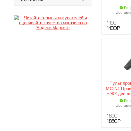
Ест
Доставка
1 190
1 100 Р
Пульт про
MC-N1 Пров
с ЖК диспл
для Nik
Ест
Доставка
1 890
1 850 Р