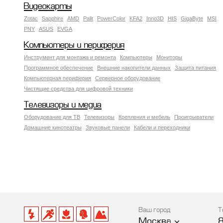
Видеокарты
Zotac
Sapphire
AMD
Palit
PowerColor
KFA2
Inno3D
HIS
GigaByte
MSI
PNY
ASUS
EVGA
Компьютеры и периферия
Инструмент для монтажа и ремонта
Компьютеры
Мониторы
Программное обеспечение
Внешние накопители данных
Защита питания
Компьютерная периферия
Серверное оборудование
Чистящие средства для цифровой техники
Телевизоры и медиа
Оборудование для ТВ
Телевизоры
Крепления и мебель
Проигрыватели
Домашние кинотеатры
Звуковые панели
Кабели и переходники
Ваш город
Т
Москва