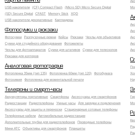
Карты памяти
Ак
USB накопители
(CF) Compact Flash
(Micro SD) Micro Secure Digital
Мо
(SD) Secure Digital
CFAST
Memory Stick
XQD
А
USB накопители декоративные
Картридеры
Ак
Фотосумки и рюкзаки
Ак
Фотосумки
Разгрузочные ремни
Кейсы
Рюкзаки
Чехлы для объективов
Ак
Сумки для студийного оборудования
Фотожилеты
Ак
Чехлы для фотоаппаратов
Сумки для штативов
Сумки для телескопов
Ак
Рюкзаки для коптеров
С
Аналоговая фотография
Пн
Фотопленка 35мм (тип 135)
Фотопленка 60мм (тип 120)
Фотобумага
Хо
Фотохимия
Фотопленка для моментальной печати
На
Телефоны и смарт-часы
Э
Аккумуляторы портативные
Смартфоны
Аксессуары для смартфонов
Ги
Радиостанции
Радиотелефоны
Умные часы
Для зарядки и подключения
Мо
Аксессуары для защиты и переноски
Стационарные сотовые телефоны
Р
Телефонные кабели
Автомобильные радиостанции
Кв
Дополнительные трубки для радиотелефонов
Проводные телефоны
Ра
Мини АТС
Объективы для смартфонов
Планшеты
Ра