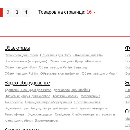
Товаров на странице:
16
1
2
3
4
Объективы
Ф
Объективы для Canon
Объективы для Sony
Объективы для M42
Вс
Все объективы (по брендам)
Объективы для Olympus/Panasonic
Вс
Объективы для Nikon
Объективы для Pentax/Samsung
Вс
Объективы для Fujifilm
Объективы к смартфонам
Объективы для L-Mount
Вс
Видео оборудование
З
Адаптеры, Площадки для Ригов
Держатели, Кронштейны
Ст
Плечевые упоры, риги и обвес
Тележки и ролики
Моторизация
Ре
Аксессуары
Сумки для видео оборудования
Постоянный свет
Ак
Видеомониторы
Аккумуляторы для видео света
Краны и автогрипы
О
Телесуфлеры
Видеорекордеры
Слайдеры
Стабилизаторы и стедикамы
Ми
Клетки для съёмки
Видеомикшеры
Пр