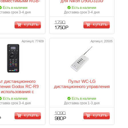
 совместимыми RGB-
для Nikon D90/D3100/
етителями Godox
D5100/ D5200/ D5300/
Есть в наличии
Есть в наличии
D5500/D7000/D7100/ D7200
ставка срок 3-4 дня
Доставка срок 3-4 дня
1 790
купить
купить
1 750 Р
Артикул: 77409
Артикул: 20505
т дистанционного
Пульт WC-LG
ления Godox RC-R9
дистанционного управления
 использования с
местимыми RGB-
Есть в наличии
Есть в наличии
етителями Godox
ставка срок 3-4 дня
Доставка срок 1-3 дня
1 090
купить
купить
Р
980 Р