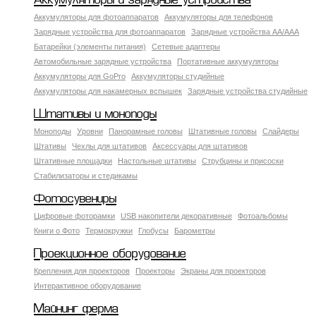
Аккумуляторы и зарядные устройства
Аккумуляторы для фотоаппаратов
Аккумуляторы для телефонов
Зарядные устройства для фотоаппаратов
Зарядные устройства AA/AAA
Батарейки (элементы питания)
Сетевые адаптеры
Автомобильные зарядные устройства
Портативные аккумуляторы
Аккумуляторы для GoPro
Аккумуляторы студийные
Аккумуляторы для накамерных вспышек
Зарядные устройства студийные
Штативы и моноподы
Моноподы
Уровни
Панорамные головы
Штативные головы
Слайдеры
Штативы
Чехлы для штативов
Аксессуары для штативов
Штативные площадки
Настольные штативы
Струбцины и присоски
Стабилизаторы и стедикамы
Фотосувениры
Цифровые фоторамки
USB накопители декоративные
Фотоальбомы
Книги о Фото
Термокружки
Глобусы
Барометры
Проекционное оборудование
Крепления для проекторов
Проекторы
Экраны для проекторов
Интерактивное оборудование
Майнинг ферма