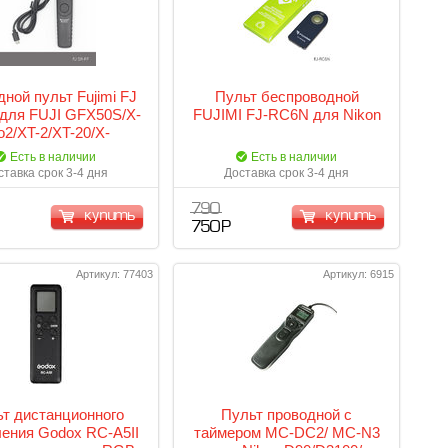
ной пульт Fujimi FJ
Пульт беспроводной
для FUJI GFX50S/X-
FUJIMI FJ-RC6N для Nikon
o2/XT-2/XT-20/X-
M1/X100F и др.
Есть в наличии
Есть в наличии
ставка срок 3-4 дня
Доставка срок 3-4 дня
790
купить
купить
750 Р
Артикул: 77403
Артикул: 6915
т дистанционного
Пульт проводной с
ения Godox RC-A5II
таймером MC-DC2/ MC-N3