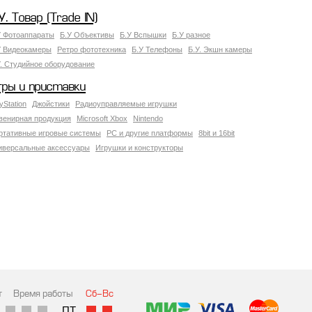
У. Товар (Trade IN)
У Фотоаппараты
Б.У Объективы
Б.У Вспышки
Б.У разное
У Видеокамеры
Ретро фототехника
Б.У Телефоны
Б.У. Экшн камеры
У. Студийное оборудование
гры и приставки
yStation
Джойстики
Радиоуправляемые игрушки
венирная продукция
Microsoft Xbox
Nintendo
ртативные игровые системы
PC и другие платформы
8bit и 16bit
иверсальные аксессуары
Игрушки и конструкторы
т
Время работы
Сб-Вс
ПТ