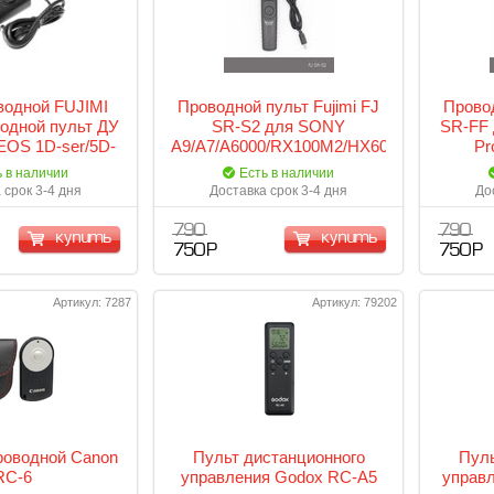
водной FUJIMI
Проводной пульт Fujimi FJ
Провод
одной пульт ДУ
SR-S2 для SONY
SR-FF 
EOS 1D-ser/5D-
A9/A7/A6000/RX100M2/HX60
Pr
ser
и др.
ь в наличии
Есть в наличии
 срок 3-4 дня
Доставка срок 3-4 дня
До
790
790
купить
купить
750 Р
750 Р
Артикул: 7287
Артикул: 79202
роводной Canon
Пульт дистанционного
Пуль
RC-6
управления Godox RC-A5
управл