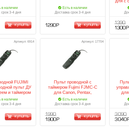
для с
осв
ь в наличии
Есть в наличии
 срок 3-4 дня
Доставка срок 3-4 дня
До
1 390
купить
купить
1 290 Р
1 300 Р
Артикул: 6914
Артикул: 17704
водной FUJIMI
Пульт проводной с
Пуль
одной пульт ДУ
таймером Fujimi FJMC-C
управ
еем и таймером
для Canon, Pentax,
для
on D3D/800D
Samsung
сов
ь в наличии
Есть в наличии
осв
 срок 3-4 дня
Доставка срок 3-4 дня
До
1 990
3 090
купить
купить
1 900 Р
3 040 