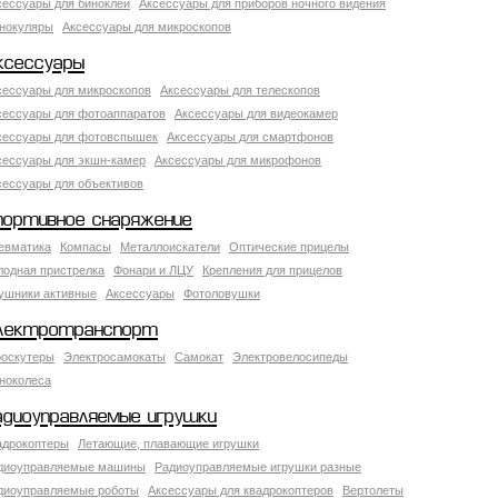
сессуары для биноклей
Аксессуары для приборов ночного видения
нокуляры
Аксессуары для микроскопов
ксессуары
сессуары для микроскопов
Аксессуары для телескопов
сессуары для фотоаппаратов
Аксессуары для видеокамер
сессуары для фотовспышек
Аксессуары для смартфонов
сессуары для экшн-камер
Аксессуары для микрофонов
сессуары для объективов
портивное снаряжение
евматика
Компасы
Металлоискатели
Оптические прицелы
лодная пристрелка
Фонари и ЛЦУ
Крепления для прицелов
ушники активные
Аксессуары
Фотоловушки
лектротранспорт
роскутеры
Электросамокаты
Самокат
Электровелосипеды
ноколеса
адиоуправляемые игрушки
адрокоптеры
Летающие, плавающие игрушки
диоуправляемые машины
Радиоуправляемые игрушки разные
диоуправляемые роботы
Аксессуары для квадрокоптеров
Вертолеты