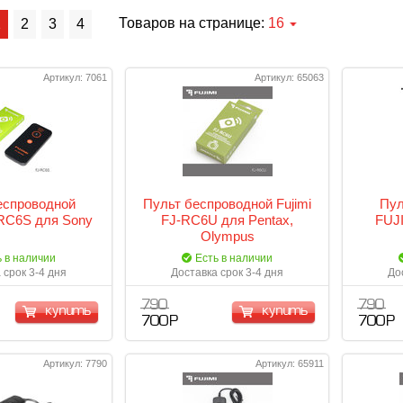
Товаров на странице:
16
1
2
3
4
Артикул: 7061
Артикул: 65063
еспроводной
Пульт беспроводной Fujimi
Пул
RC6S для Sony
FJ-RC6U для Pentax,
FUJI
Olympus
ь в наличии
Есть в наличии
 срок 3-4 дня
Доставка срок 3-4 дня
До
790
790
купить
купить
700 Р
700 Р
Артикул: 7790
Артикул: 65911