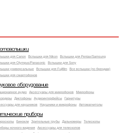
отовспышки
пышки для Canon
Вспышки для Nikon
Вспышки для Pentax/Samsung
пышки для Olympus/Panasonic
Вспышки для Sony
пышки универсальные
Вспышки для Fujifilm
Все вспышки (по брендам)
пышки для смартофонов
вуковое оборудование
ационарное аудио
Аксессуары для микрофонов
Микрофоны
кордеры
Диктофоны
Аудиоинтерфейсы
Гарнитуры
сессуары для наушников
Наушники и микрофоны
Автомагнитолы
птические приборы
кроскопы
Бинокли
Зрительные трубы
Дальномеры
Телескопы
иборы ночного видения
Аксессуары для телескопов