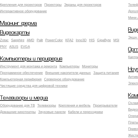
Крепления для проекторов
Проекторы
Экраны для проекторов
Телеф
Интерактивное оборудование
Допол
Мини 
Майнинг ферма
Вид
Видеокарты
Экшн 
Zotac
Sapphire
AMD
Palit
PowerColor
KFA2
Inno3D
HIS
GigaByte
MSI
PNY
ASUS
EVGA
Орг
Картр
Компьютеры и периферия
Инструмент для монтажа и ремонта
Компьютеры
Мониторы
Ноу
Программное обеспечение
Внешние накопители данных
Защита питания
Антив
Компьютерная периферия
Серверное оборудование
Элект
Чистящие средства для цифровой техники
Ком
Телевизоры и медиа
Охлаж
Оборудование для ТВ
Телевизоры
Крепления и мебель
Проигрыватели
Видео
Домашние кинотеатры
Звуковые панели
Кабели и переходники
Опера
Платы
Приво
Жестк