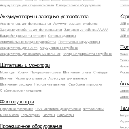
Аккумуляторы для студийного света
Измерительное оборудование
Клетк
Аккумуляторы и зарядные устройства
Кар
Аккумуляторы для фотоаппаратов
Аккумуляторы для телефонов
USB н
Зарядные устройства для фотоаппаратов
Зарядные устройства AA/AAA
(SD) S
Батарейки (элементы питания)
Сетевые адаптеры
USB н
Автомобильные зарядные устройства
Портативные аккумуляторы
Фот
Аккумуляторы для GoPro
Аккумуляторы студийные
Аккумуляторы для накамерных вспышек
Зарядные устройства студийные
Фотос
Сумки
Штативы и моноподы
Чехлы
Моноподы
Уровни
Панорамные головы
Штативные головы
Слайдеры
Рюкза
Штативы
Чехлы для штативов
Аксессуары для штативов
Ана
Штативные площадки
Настольные штативы
Струбцины и присоски
Стабилизаторы и стедикамы
Фотоп
Фотох
Фотосувениры
Тел
Цифровые фоторамки
USB накопители декоративные
Фотоальбомы
Книги о Фото
Термокружки
Глобусы
Барометры
Аккум
Радио
Проекционное оборудование
Аксес