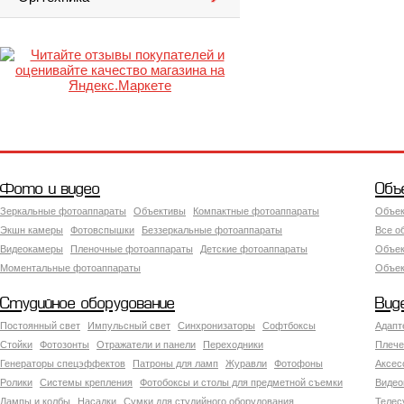
Фото и видео
Объ
Зеркальные фотоаппараты
Объективы
Компактные фотоаппараты
Объек
Экшн камеры
Фотовспышки
Беззеркальные фотоаппараты
Все о
Видеокамеры
Пленочные фотоаппараты
Детские фотоаппараты
Объек
Моментальные фотоаппараты
Объект
Студийное оборудование
Вид
Постоянный свет
Импульсный свет
Синхронизаторы
Софтбоксы
Адапт
Стойки
Фотозонты
Отражатели и панели
Переходники
Плече
Генераторы спецэффектов
Патроны для ламп
Журавли
Фотофоны
Аксес
Ролики
Системы крепления
Фотобоксы и столы для предметной съемки
Видео
Лампы и колбы
Насадки
Сумки для студийного оборудования
Теле