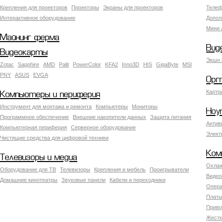
Крепления для проекторов
Проекторы
Экраны для проекторов
Телеф
Интерактивное оборудование
Допол
Мини 
Майнинг ферма
Вид
Видеокарты
Экшн 
Zotac
Sapphire
AMD
Palit
PowerColor
KFA2
Inno3D
HIS
GigaByte
MSI
PNY
ASUS
EVGA
Орг
Картр
Компьютеры и периферия
Инструмент для монтажа и ремонта
Компьютеры
Мониторы
Ноу
Программное обеспечение
Внешние накопители данных
Защита питания
Антив
Компьютерная периферия
Серверное оборудование
Элект
Чистящие средства для цифровой техники
Ком
Телевизоры и медиа
Охлаж
Оборудование для ТВ
Телевизоры
Крепления и мебель
Проигрыватели
Видео
Домашние кинотеатры
Звуковые панели
Кабели и переходники
Опера
Платы
Приво
Жестк