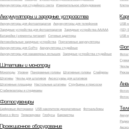
Аккумуляторы для студийного света
Измерительное оборудование
Клетк
Аккумуляторы и зарядные устройства
Кар
Аккумуляторы для фотоаппаратов
Аккумуляторы для телефонов
USB н
Зарядные устройства для фотоаппаратов
Зарядные устройства AA/AAA
(SD) S
Батарейки (элементы питания)
Сетевые адаптеры
USB н
Автомобильные зарядные устройства
Портативные аккумуляторы
Фот
Аккумуляторы для GoPro
Аккумуляторы студийные
Аккумуляторы для накамерных вспышек
Зарядные устройства студийные
Фотос
Сумки
Штативы и моноподы
Чехлы
Моноподы
Уровни
Панорамные головы
Штативные головы
Слайдеры
Рюкза
Штативы
Чехлы для штативов
Аксессуары для штативов
Ана
Штативные площадки
Настольные штативы
Струбцины и присоски
Стабилизаторы и стедикамы
Фотоп
Фотох
Фотосувениры
Тел
Цифровые фоторамки
USB накопители декоративные
Фотоальбомы
Книги о Фото
Термокружки
Глобусы
Барометры
Аккум
Радио
Проекционное оборудование
Аксес