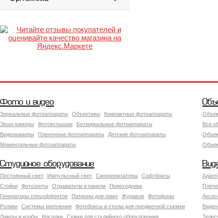
Фото и видео
Объ
Зеркальные фотоаппараты
Объективы
Компактные фотоаппараты
Объек
Экшн камеры
Фотовспышки
Беззеркальные фотоаппараты
Все о
Видеокамеры
Пленочные фотоаппараты
Детские фотоаппараты
Объек
Моментальные фотоаппараты
Объект
Студийное оборудование
Вид
Постоянный свет
Импульсный свет
Синхронизаторы
Софтбоксы
Адапт
Стойки
Фотозонты
Отражатели и панели
Переходники
Плече
Генераторы спецэффектов
Патроны для ламп
Журавли
Фотофоны
Аксес
Ролики
Системы крепления
Фотобоксы и столы для предметной съемки
Видео
Лампы и колбы
Насадки
Сумки для студийного оборудования
Теле