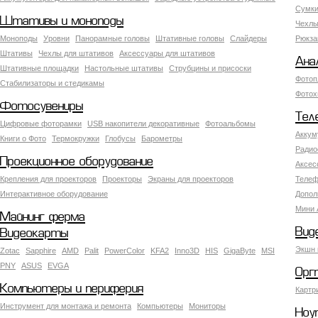
Сумки
Штативы и моноподы
Чехлы
Моноподы
Уровни
Панорамные головы
Штативные головы
Слайдеры
Рюкза
Штативы
Чехлы для штативов
Аксессуары для штативов
Ана
Штативные площадки
Настольные штативы
Струбцины и присоски
Фотоп
Стабилизаторы и стедикамы
Фотох
Фотосувениры
Тел
Цифровые фоторамки
USB накопители декоративные
Фотоальбомы
Аккум
Книги о Фото
Термокружки
Глобусы
Барометры
Радио
Проекционное оборудование
Аксес
Крепления для проекторов
Проекторы
Экраны для проекторов
Телеф
Интерактивное оборудование
Допол
Мини 
Майнинг ферма
Вид
Видеокарты
Экшн 
Zotac
Sapphire
AMD
Palit
PowerColor
KFA2
Inno3D
HIS
GigaByte
MSI
PNY
ASUS
EVGA
Орг
Компьютеры и периферия
Картр
Инструмент для монтажа и ремонта
Компьютеры
Мониторы
Ноу