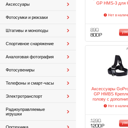
GP HMS-3 для 
Аксессуары
Нет в налич
Фотосумки и рюкзаки
890
Штативы и моноподы
ув
800 Р
Спортивное снаряжение
А
Аналоговая фотография
Фотосувениры
Телефоны и смарт-часы
Аксессуары GoPro
GP HMBS Крепле
Электротранспорт
голову с дополни
фиксацией под под
Нет в налич
Радиоуправляемые
игрушки
1 290
ув
1 200 Р
Оргтехника