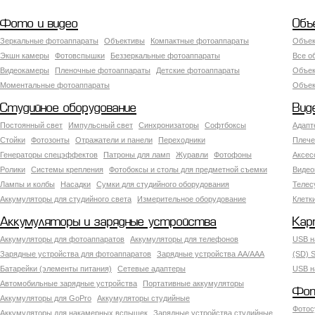
Фото и видео
Объ
Зеркальные фотоаппараты
Объективы
Компактные фотоаппараты
Объек
Экшн камеры
Фотовспышки
Беззеркальные фотоаппараты
Все о
Видеокамеры
Пленочные фотоаппараты
Детские фотоаппараты
Объек
Моментальные фотоаппараты
Объект
Студийное оборудование
Вид
Постоянный свет
Импульсный свет
Синхронизаторы
Софтбоксы
Адапт
Стойки
Фотозонты
Отражатели и панели
Переходники
Плече
Генераторы спецэффектов
Патроны для ламп
Журавли
Фотофоны
Аксес
Ролики
Системы крепления
Фотобоксы и столы для предметной съемки
Видео
Лампы и колбы
Насадки
Сумки для студийного оборудования
Теле
Аккумуляторы для студийного света
Измерительное оборудование
Клетк
Аккумуляторы и зарядные устройства
Кар
Аккумуляторы для фотоаппаратов
Аккумуляторы для телефонов
USB н
Зарядные устройства для фотоаппаратов
Зарядные устройства AA/AAA
(SD) S
Батарейки (элементы питания)
Сетевые адаптеры
USB н
Автомобильные зарядные устройства
Портативные аккумуляторы
Фот
Аккумуляторы для GoPro
Аккумуляторы студийные
Фотос
Аккумуляторы для накамерных вспышек
Зарядные устройства студийные