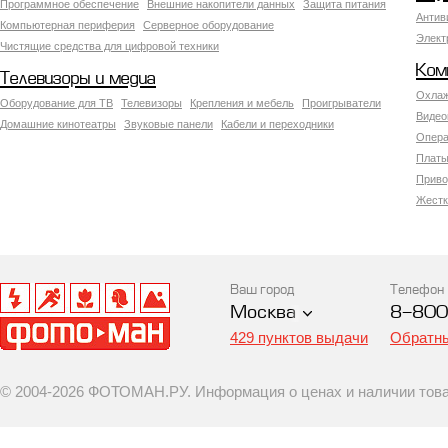
Программное обеспечение
Внешние накопители данных
Защита питания
Антив
Компьютерная периферия
Серверное оборудование
Элект
Чистящие средства для цифровой техники
Ком
Телевизоры и медиа
Охлаж
Оборудование для ТВ
Телевизоры
Крепления и мебель
Проигрыватели
Видео
Домашние кинотеатры
Звуковые панели
Кабели и переходники
Опера
Платы
Приво
Жестк
Ваш город
Телефон
Москва
8-800
429 пунктов выдачи
Обратны
© 2004-2026 ФОТОМАН.РУ. Информация о ценах и наличии товар