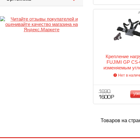
А
Крепление нагр
FUJIMI GP CS-
изменяемым угл
GoPro
Нет в налич
1 690
ув
1 600 Р
Товаров на стра