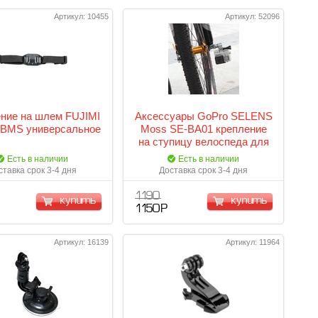
Артикул: 10455
Артикул: 52096
ние на шлем FUJIMI
Аксессуары GoPro SELENS
BMS универсальное
Moss SE-BA01 крепление
на ступицу велоспеда для
экшен-камер GoPro
Есть в наличии
Есть в наличии
ставка срок 3-4 дня
Доставка срок 3-4 дня
1 190
купить
купить
1 150 Р
Артикул: 16139
Артикул: 11964