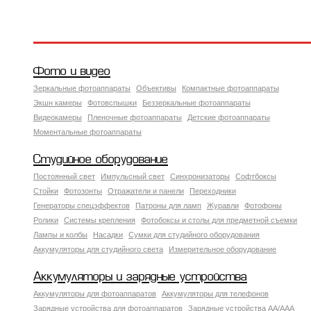
Фото и видео
Зеркальные фотоаппараты
Объективы
Компактные фотоаппараты
Экшн камеры
Фотовспышки
Беззеркальные фотоаппараты
Видеокамеры
Пленочные фотоаппараты
Детские фотоаппараты
Моментальные фотоаппараты
Студийное оборудование
Постоянный свет
Импульсный свет
Синхронизаторы
Софтбоксы
Стойки
Фотозонты
Отражатели и панели
Переходники
Генераторы спецэффектов
Патроны для ламп
Журавли
Фотофоны
Ролики
Системы крепления
Фотобоксы и столы для предметной съемки
Лампы и колбы
Насадки
Сумки для студийного оборудования
Аккумуляторы для студийного света
Измерительное оборудование
Аккумуляторы и зарядные устройства
Аккумуляторы для фотоаппаратов
Аккумуляторы для телефонов
Зарядные устройства для фотоаппаратов
Зарядные устройства AA/AAA