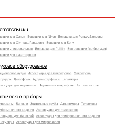
отовспышки
пышки для Canon
Вспышки для Nikon
Вспышки для Pentax/Samsung
пышки для Olympus/Panasonic
Вспышки для Sony
пышки универсальные
Вспышки для Fujifilm
Все вспышки (по брендам)
пышки для смартофонов
вуковое оборудование
ационарное аудио
Аксессуары для микрофонов
Микрофоны
кордеры
Диктофоны
Аудиоинтерфейсы
Гарнитуры
сессуары для наушников
Наушники и микрофоны
Автомагнитолы
птические приборы
кроскопы
Бинокли
Зрительные трубы
Дальномеры
Телескопы
иборы ночного видения
Аксессуары для телескопов
сессуары для биноклей
Аксессуары для приборов ночного видения
нокуляры
Аксессуары для микроскопов