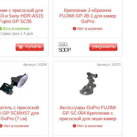
ние с присоской для
Крепление J-образное
/3 и Sony HDR-AS15
FUJIMI GP JB-1 для камер
 Fujimi GP SC95
GoPro
Есть в наличии
Нет в наличии
ставка срок 1-4 дня
590
купить
уведомить
500 Р
Артикул: 10308
Артикул: 10373
атель с присоской
Аксессуары GoPro FUJIMI
mi GP SCMHS7 для
GP SC-004 Крепление с
GoPro (7 см)
присоской для экшн-камер
с адаптером GoPro
Нет в наличии
Нет в наличии