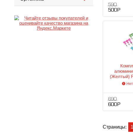
590
500 Р
Компл
алюмини
(Желтый) F
Нет
690
600 Р
Страницы: