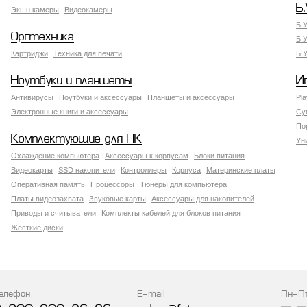
Б.
Экшн камеры
Видеокамеры
Б.
Оргтехника
Б.
Картриджи
Техника для печати
Б.
Ноутбуки и планшеты
И
Антивирусы
Ноутбуки и аксессуары
Планшеты и аксессуары
Pla
Электронные книги и аксессуары
Су
По
Комплектующие для ПК
Ун
Охлаждение компьютера
Аксессуары к корпусам
Блоки питания
Видеокарты
SSD накопители
Контроллеры
Корпуса
Материнские платы
Оперативная память
Процессоры
Тюнеры для компьютера
Платы видеозахвата
Звуковые карты
Аксессуары для накопителей
Приводы и считыватели
Комплекты кабелей для блоков питания
Жесткие диски
елефон
E-mail
Пн-П