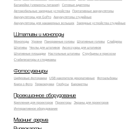
Батарейки (элементы питания)
Сетевые адаптеры
Автомобильные зарядные устройства
Портативные аккумуляторы
Аккумуляторы для GoPro
Аккумуляторы студийные
Аккумуляторы для накамерных вспышек
Зарядные устройства студийные
Штативы и моноподы
Моноподы
Уровни
Панорамные головы
Штативные головы
Слайдеры
Штативы
Чехлы для штативов
Аксессуары для штативов
Штативные площадки
Настольные штативы
Струбцины и присоски
Стабилизаторы и стедикамы
Фотосувениры
Цифровые фоторамки
USB накопители декоративные
Фотоальбомы
Книги о Фото
Термокружки
Глобусы
Барометры
Проекционное оборудование
Крепления для проекторов
Проекторы
Экраны для проекторов
Интерактивное оборудование
Майнинг ферма
Видеокарты