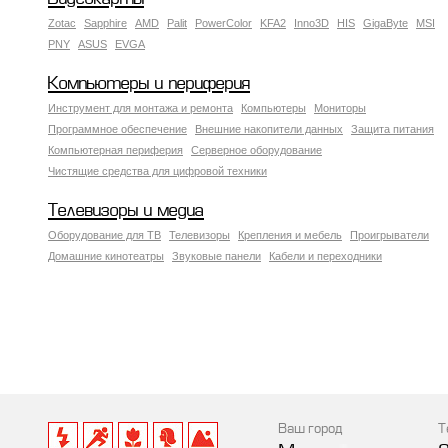
Zotac
Sapphire
AMD
Palit
PowerColor
KFA2
Inno3D
HIS
GigaByte
MSI
PNY
ASUS
EVGA
Компьютеры и периферия
Инструмент для монтажа и ремонта
Компьютеры
Мониторы
Программное обеспечение
Внешние накопители данных
Защита питания
Компьютерная периферия
Серверное оборудование
Чистящие средства для цифровой техники
Телевизоры и медиа
Оборудование для ТВ
Телевизоры
Крепления и мебель
Проигрыватели
Домашние кинотеатры
Звуковые панели
Кабели и переходники
Ваш город
Т