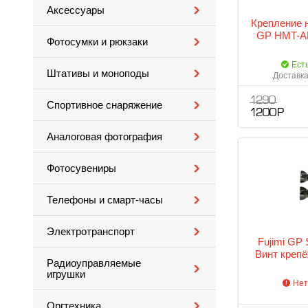
Аксессуары
Крепление 
GP HMT-A
Фотосумки и рюкзаки
Ест
Штативы и моноподы
Доставка
1 290
Спортивное снаряжение
1 200 Р
Аналоговая фотография
Фотосувениры
Телефоны и смарт-часы
Электротранспорт
Fujimi GP
Винт крепё
Радиоуправляемые
игрушки
Нет
Оргтехника