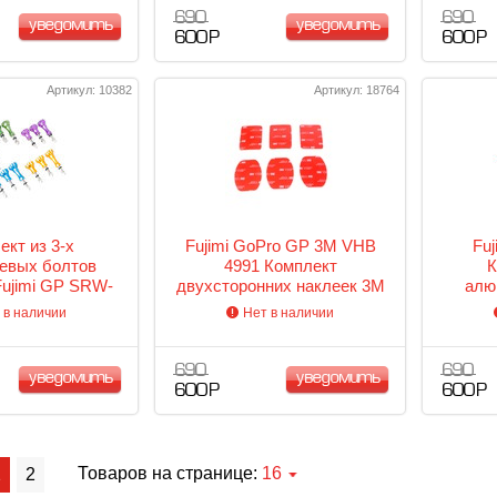
690
690
уведомить
уведомить
600 Р
600 Р
Артикул: 10382
Артикул: 18764
ект из 3-х
Fujimi GoPro GP 3M VHB
Fu
евых болтов
4991 Комплект
К
ujimi GP SRW-
двухсторонних наклеек 3M
алю
A01
для крепления (6 шт) для
 в наличии
Нет в наличии
GoPro
690
690
уведомить
уведомить
600 Р
600 Р
Товаров на странице:
16
1
2