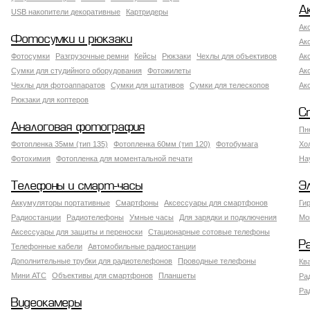
А
USB накопители декоративные
Картридеры
Ак
Фотосумки и рюкзаки
Ак
Фотосумки
Разгрузочные ремни
Кейсы
Рюкзаки
Чехлы для объективов
Ак
Сумки для студийного оборудования
Фотожилеты
Ак
Чехлы для фотоаппаратов
Сумки для штативов
Сумки для телескопов
Ак
Рюкзаки для коптеров
С
Аналоговая фотография
Пн
Фотопленка 35мм (тип 135)
Фотопленка 60мм (тип 120)
Фотобумага
Хо
Фотохимия
Фотопленка для моментальной печати
На
Телефоны и смарт-часы
Э
Аккумуляторы портативные
Смартфоны
Аксессуары для смартфонов
Ги
Радиостанции
Радиотелефоны
Умные часы
Для зарядки и подключения
Мо
Аксессуары для защиты и переноски
Стационарные сотовые телефоны
Р
Телефонные кабели
Автомобильные радиостанции
Дополнительные трубки для радиотелефонов
Проводные телефоны
Кв
Мини АТС
Объективы для смартфонов
Планшеты
Ра
Ра
Видеокамеры