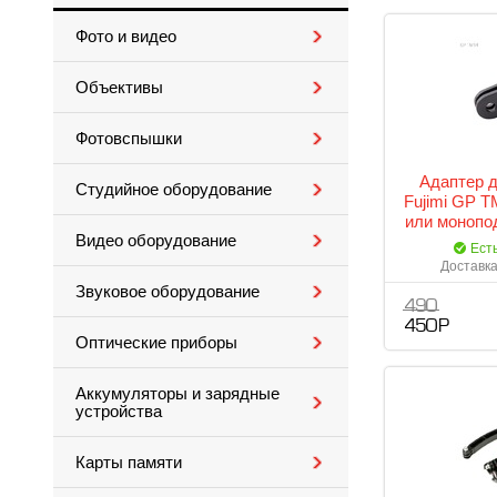
Фото и видео
Объективы
Фотовспышки
Адаптер д
Студийное оборудование
Fujimi GP T
или монопо
Видео оборудование
разъ
Ест
Доставка
Звуковое оборудование
490
450 Р
Оптические приборы
Аккумуляторы и зарядные
устройства
Карты памяти