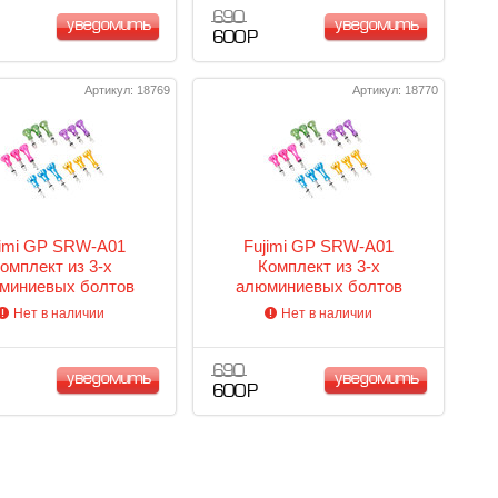
690
уведомить
уведомить
600 Р
Артикул: 18769
Артикул: 18770
jimi GP SRW-A01
Fujimi GP SRW-A01
омплект из 3-х
Комплект из 3-х
миниевых болтов
алюминиевых болтов
(Синий)
(Зеленый)
Нет в наличии
Нет в наличии
690
уведомить
уведомить
600 Р