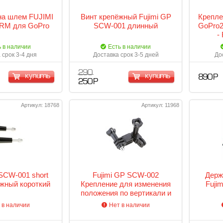
на шлем FUJIMI
Винт крепёжный Fujimi GP
Крепле
RM для GoPro
SCW-001 длинный
GoPro2
-
ь в наличии
Есть в наличии
 срок 3-4 дня
Доставка срок 3-5 дней
До
290
купить
купить
890 Р
250 Р
Артикул: 18768
Артикул: 11968
 SCW-001 short
Fujimi GP SCW-002
Держ
жный короткий
Крепление для изменения
Fuji
положения по вертикали и
по горизонтали
 в наличии
Нет в наличии