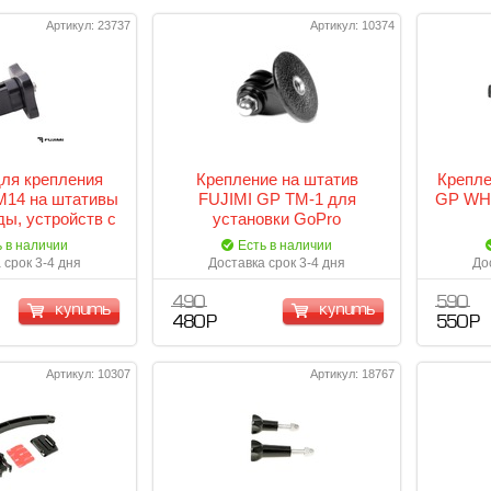
Артикул: 23737
Артикул: 10374
ля крепления
Крепление на штатив
Крепле
M14 на штативы
FUJIMI GP TM-1 для
GP WH
ды, устройств с
установки GoPro
ёмом 1/4
ь в наличии
Есть в наличии
 срок 3-4 дня
Доставка срок 3-4 дня
До
490
590
купить
купить
480 Р
550 Р
Артикул: 10307
Артикул: 18767