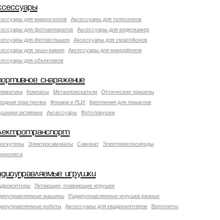
ксессуары
сессуары для микроскопов
Аксессуары для телескопов
сессуары для фотоаппаратов
Аксессуары для видеокамер
сессуары для фотовспышек
Аксессуары для смартфонов
сессуары для экшн-камер
Аксессуары для микрофонов
сессуары для объективов
портивное снаряжение
евматика
Компасы
Металлоискатели
Оптические прицелы
лодная пристрелка
Фонари и ЛЦУ
Крепления для прицелов
ушники активные
Аксессуары
Фотоловушки
лектротранспорт
роскутеры
Электросамокаты
Самокат
Электровелосипеды
ноколеса
адиоуправляемые игрушки
адрокоптеры
Летающие, плавающие игрушки
диоуправляемые машины
Радиоуправляемые игрушки разные
диоуправляемые роботы
Аксессуары для квадрокоптеров
Вертолеты