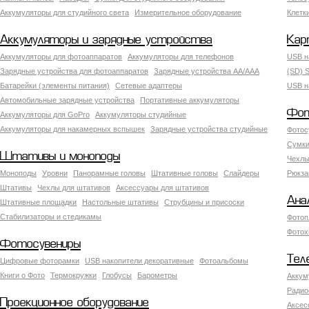
Аккумуляторы для студийного света
Измерительное оборудование
Клетк
Аккумуляторы и зарядные устройства
Кар
Аккумуляторы для фотоаппаратов
Аккумуляторы для телефонов
USB н
Зарядные устройства для фотоаппаратов
Зарядные устройства AA/AAA
(SD) S
Батарейки (элементы питания)
Сетевые адаптеры
USB н
Автомобильные зарядные устройства
Портативные аккумуляторы
Фот
Аккумуляторы для GoPro
Аккумуляторы студийные
Аккумуляторы для накамерных вспышек
Зарядные устройства студийные
Фотос
Сумки
Штативы и моноподы
Чехлы
Моноподы
Уровни
Панорамные головы
Штативные головы
Слайдеры
Рюкза
Штативы
Чехлы для штативов
Аксессуары для штативов
Ана
Штативные площадки
Настольные штативы
Струбцины и присоски
Стабилизаторы и стедикамы
Фотоп
Фотох
Фотосувениры
Тел
Цифровые фоторамки
USB накопители декоративные
Фотоальбомы
Книги о Фото
Термокружки
Глобусы
Барометры
Аккум
Радио
Проекционное оборудование
Аксес