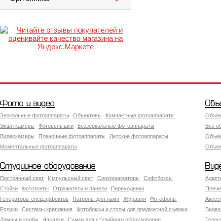
Фото и видео
Объ
Зеркальные фотоаппараты
Объективы
Компактные фотоаппараты
Объек
Экшн камеры
Фотовспышки
Беззеркальные фотоаппараты
Все о
Видеокамеры
Пленочные фотоаппараты
Детские фотоаппараты
Объек
Моментальные фотоаппараты
Объект
Студийное оборудование
Вид
Постоянный свет
Импульсный свет
Синхронизаторы
Софтбоксы
Адапт
Стойки
Фотозонты
Отражатели и панели
Переходники
Плече
Генераторы спецэффектов
Патроны для ламп
Журавли
Фотофоны
Аксес
Ролики
Системы крепления
Фотобоксы и столы для предметной съемки
Видео
Лампы и колбы
Насадки
Сумки для студийного оборудования
Теле