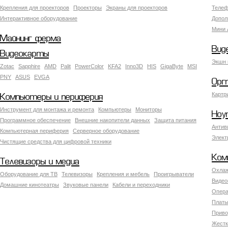
Крепления для проекторов
Проекторы
Экраны для проекторов
Телеф
Интерактивное оборудование
Допол
Мини 
Майнинг ферма
Вид
Видеокарты
Экшн 
Zotac
Sapphire
AMD
Palit
PowerColor
KFA2
Inno3D
HIS
GigaByte
MSI
PNY
ASUS
EVGA
Орг
Картр
Компьютеры и периферия
Инструмент для монтажа и ремонта
Компьютеры
Мониторы
Ноу
Программное обеспечение
Внешние накопители данных
Защита питания
Антив
Компьютерная периферия
Серверное оборудование
Элект
Чистящие средства для цифровой техники
Ком
Телевизоры и медиа
Охлаж
Оборудование для ТВ
Телевизоры
Крепления и мебель
Проигрыватели
Видео
Домашние кинотеатры
Звуковые панели
Кабели и переходники
Опера
Платы
Приво
Жестк